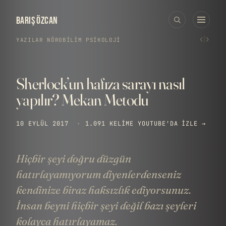
BARIŞ ÖZCAN
‹
›
YAZILAR
›
NÖROBILIM
·
PSIKOLOJI
Sherlock’un hafıza sarayı nasıl
yapılır? Mekan Metodu
10 EYLÜL 2017
·
1.091 KELIME
YOUTUBE'DA IZLE →
Hiçbir şeyi doğru düzgün
hatırlayamıyorum diyenlerdenseniz
kendinize biraz haksızlık ediyorsunuz.
İnsan beyni hiçbir şeyi değil bazı şeyleri
kolayca hatırlayamaz.