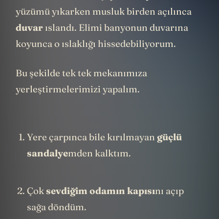
yüzümü yıkarken musluk birden açılınca
duvar
ıslandı. Elimi banyonun duvarına
koyunca o ıslaklığı hissedebiliyorum.
Bu şekilde tek tek mekanımıza
yerleştirmelerimizi yapalım.
Yere çarpınca bile kırılmayan
güçlü
sandalye
mden kalktım.
Çok
sevdiğim
odamın kapısı
nı açıp
sağa döndüm.