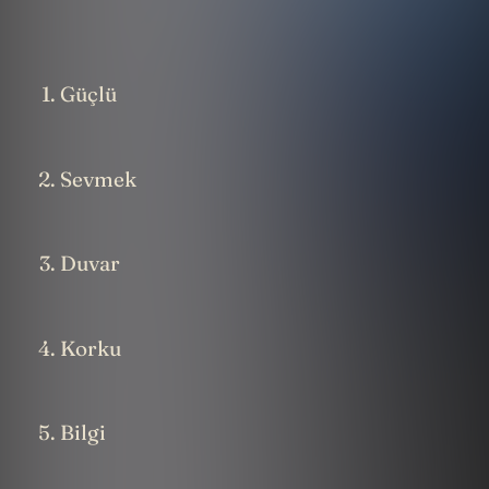
Güçlü
Sevmek
Duvar
Korku
Bilgi