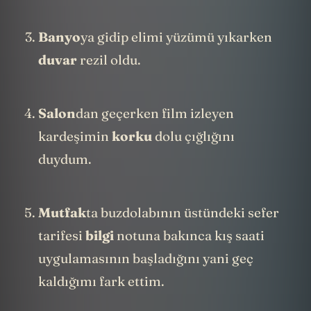
Banyo
ya gidip elimi yüzümü yıkarken
duvar
rezil oldu.
Salon
dan geçerken film izleyen
kardeşimin
korku
dolu çığlığını
duydum.
Mutfak
ta buzdolabının üstündeki sefer
tarifesi
bilgi
notuna bakınca kış saati
uygulamasının başladığını yani geç
kaldığımı fark ettim.