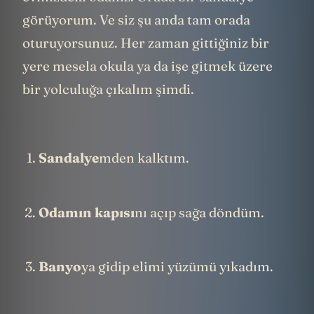
görüyorum. Ve siz şu anda tam orada
oturuyorsunuz. Her zaman gittiğiniz bir
yere mesela okula ya da işe gitmek üzere
bir yolculuğa çıkalım şimdi.
Sandalye
mden kalktım.
Odamın
kapısı
nı açıp sağa döndüm.
Banyo
ya gidip elimi yüzümü yıkadım.