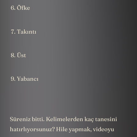
Öfke
Takıntı
Üst
Yabancı
Süreniz bitti. Kelimelerden kaç tanesini
hatırlıyorsunuz? Hile yapmak, videoyu