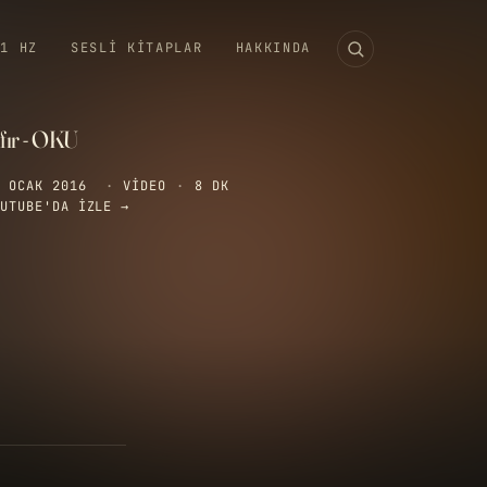
11 HZ
SESLI KITAPLAR
HAKKINDA
fır - OKU
 OCAK 2016
·
VIDEO
·
8 DK
UTUBE'DA IZLE →