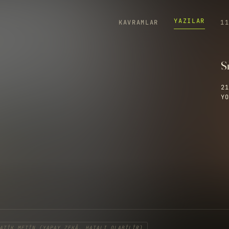
YAZILAR
KAVRAMLAR
1
Sı
21
YO
ATIK METIN (YAPAY ZEKÂ, HATALI OLABILIR)