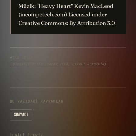
Müzik: "Heavy Heart" Kevin MacLeod
(incompetech.com) Licensed under
Creative Commons: By Attribution 3.0
TAM METIN
OTOMATIK METIN (YAPAY ZEKÂ, HATALI OLABILIR)
BU YAZIDAKI KAVRAMLAR
SIMYACI
İLGILI IÇERIK