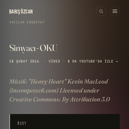
BARIŞ ÖZCAN
YAZILAR
›
EDEBIYAT
Simyacı - OKU
18 ŞUBAT 2016
·
VIDEO
·
8 DK
YOUTUBE'DA IZLE →
Müzik: "Heavy Heart" Kevin MacLeod
(incompetech.com) Licensed under
Creative Commons: By Attribution 3.0
ÖZET