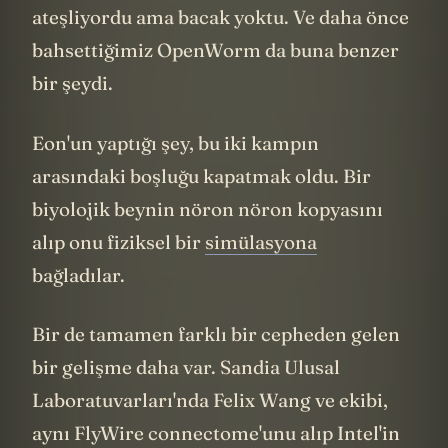
tanımlamasını da yanıltıcı buluyorum ama
neyse Chalmers’a dönecek olursak şöyle
diyor:
“Eğer
bilinç
hesaplamalı bir süreçten
doğuyorsa yani önemli olan maddenin
kendisi değil, bilgi işlemenin
organizasyonuysa, o zaman prensipte bir
yükleme işlemi bilinci koruyabilir.”
Şimdi işleri daha da karmaşık hale
getirelim. Diyelim ki gelecekte bir insan
beynini taradık. Her
nöronunu
, her
sinapsını
, her bağlantısını kaydettik. Ve bu
veriyi bir bilgisayarda çalıştırdık. Dijital
Barış açıldı. Konuşuyor. Hatırlıyor. "Ben