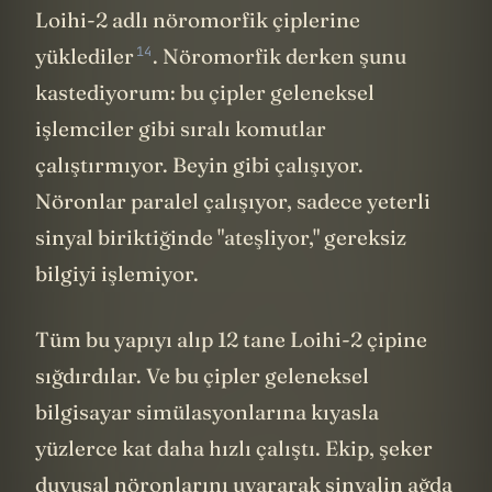
Barış’ım" diyor. Ama biyolojik Barış da hâlâ
orada. İki Barış var artık.
Biyolojik Barış’ın doğal tepkisi ne olur?
"Ben gerçeğiyim, o bir kopya."
Ve
muhtemelen çoğumuz buna katılırız değil
mi? Ama dijital Barış da aynı anılarla, aynı
kişilik özellikleriyle, aynı "ben" hissiyle
uyanmış durumda. Onun perspektifinden,
o da gerçek. O da Barış.
Filozof Susan Schneider bu noktada çok
daha keskin bir tutum alıyor. Schneider
bilincin hesaplamalı bir temeli olduğunu