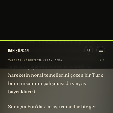
O dijital beyin... uyanık mı?
Kopya mı, Devam mı?
Bunu anlamak için şöyle düşünelim
öncelikle. Sizce o dijital sinek bir şey
hissediyor mu?
Muhtemelen ilk tepkiniz "hayır" olacak.
Sonuçta bu bir
simülasyon
. Pikseller ve
denklemlerden oluşan bir şey. Ama
unutmayın o sineğin davranışını üreten şey
bir animasyon yazılımı değil. Gerçek bir