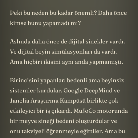
bir parçası.
Bilinç
, var olduğunu fark
etmek. Ama Descartes için zihin fiziksel bir
yapı, bedenle etkileşen ama bedene
indirgenemeyen bir şey. Peki ya düşünceyi
üreten fiziksel yapıyı birebir kopyalarsan?
Kopya da düşünür mü?
Şimdi günümüze gelelim, David Chalmers
diye biri var, kendisi günümüzün en etkili
bilinç felsefecilerinden biri ve bu meseleyi
bu kitabında "zor problem" olarak
17
adlandırdı
. Beynin bilgi işleme
mekanizmalarını açıklamak "kolay"
problem. Hangi nöron ateşliyor, hangi