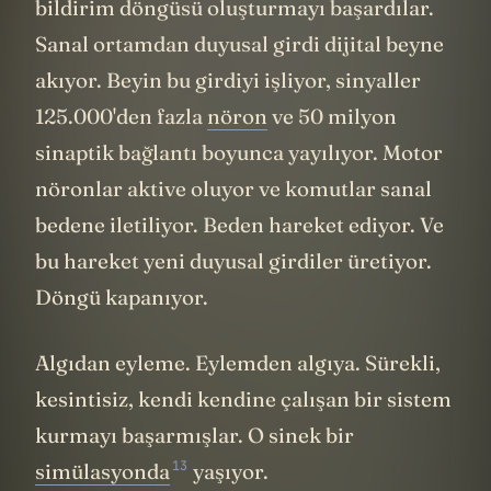
biyolojik beynin,
nöron
nöron yeniden inşa
edilmiş bir kopyası. Eğer gerçek bir sineğin
beyni ona yürümeyi, temizlenmeyi,
beslenmeyi "söylüyorsa" ve bu dijital kopya
aynı sinyalleri, aynı bağlantılar üzerinden,
aynı şekilde üretiyorsa... aradaki fark tam
olarak nerede?
Bu soru ilk bizim aklımıza gelmedi tabiki.
"Cogito, ergo sum" değil mi?
"Düşünüyorum, öyleyse varım."
René
Descartes
’a ait bu söz biliyorsunuz. Ne
anlama geliyor? Düşünce, zihnin ayrılmaz