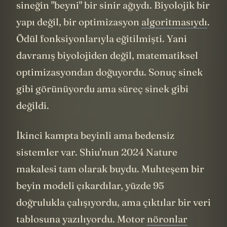
bölge aktif, hangi davranış üretiliyor,
bunlar teknik sorular. Zor olan problem şu:
Neden bu fiziksel süreçlere öznel bir
deneyim eşlik ediyor? Neden bir şeyleri
"hissetmek" diye bir şey var? Bir bilgisayar
aynı hesaplamaları yapabilir ama kırmızıyı
"görmek" ne demek, acıyı "hissetmek" ne
demek, bunlar hesaplamayla açıklanabilen
şeyler mi?
İşte Chalmers, bu “beyin yükleme”
konusunda ilginç bir pozisyon alıyor. Bu
arada ben bu “upload” yani yükleme