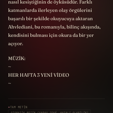
nasıl kesiştiğinin de öyküsüdür. Farklı
katmanlarda ilerleyen olay örgülerini
başarılı bir şekilde okuyucuya aktaran
Ahvlediani, bu romanıyla, bilinç akışında,
kendisini bulması için okura da bir yer
açıyor.
MÜZİK:
~
HER HAFTA 3 YENİ VİDEO
~
TAM METIN
OTOMATIK METIN (YAPAY ZEKÂ, HATALI OLABILIR)