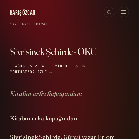
BARIŞ ÖZCAN
YAZILAR
›
EDEBIYAT
Sivrisinek Şehirde - OKU
1 AĞUSTOS 2016
·
VIDEO
·
6 DK
YOUTUBE'DA IZLE →
Kitabın arka kapağından:
Kitabın arka kapağından:
Sivrisinek Şehirde
, Gürcü yazar Erlom