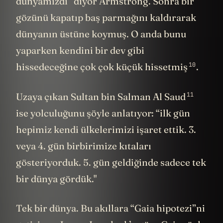
dünyamızdı” diyor Armstrong. Sonra bir
gözünü kapatıp baş parmağını kaldırarak
dünyanın üstüne koymuş. O anda bunu
yaparken kendini bir dev gibi
10
hissedeceğine çok çok küçük
hissetmiş
.
11
Uzaya çıkan
Sultan bin Salman Al Saud
ise yolculuğunu şöyle anlatıyor: “ilk gün
hepimiz kendi ülkelerimizi işaret ettik. 3.
veya 4. gün birbirimize kıtaları
gösteriyorduk. 5. gün geldiğinde sadece tek
bir dünya gördük."
Tek bir dünya. Bu akıllara “Gaia hipotezi”ni