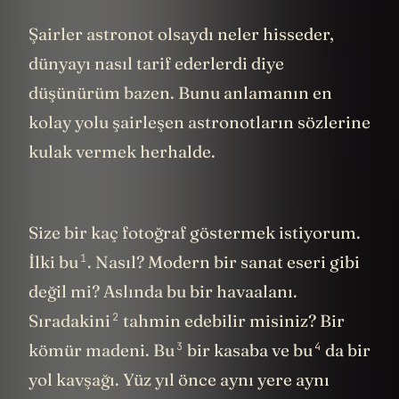
Şairler astronot olsaydı neler hisseder,
dünyayı nasıl tarif ederlerdi diye
düşünürüm bazen. Bunu anlamanın en
kolay yolu şairleşen astronotların sözlerine
kulak vermek herhalde.
Size bir kaç fotoğraf göstermek istiyorum.
1
İlki
bu
. Nasıl? Modern bir sanat eseri gibi
değil mi? Aslında bu bir havaalanı.
2
Sıradakini
tahmin edebilir misiniz? Bir
3
4
kömür madeni.
Bu
bir kasaba ve
bu
da bir
yol kavşağı. Yüz yıl önce aynı yere aynı