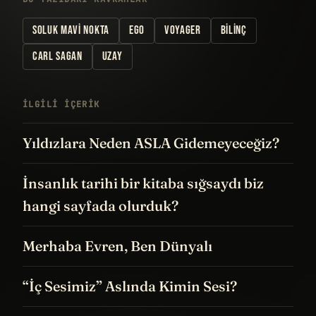
SOLUK MAVI NOKTA
EGO
VOYAGER
BILINÇ
CARL SAGAN
UZAY
İLGILI IÇERIK
Yıldızlara Neden ASLA Gidemeyeceğiz?
İnsanlık tarihi bir kitaba sığsaydı biz
hangi sayfada olurduk?
Merhaba Evren, Ben Dünyalı
“İç Sesimiz” Aslında Kimin Sesi?