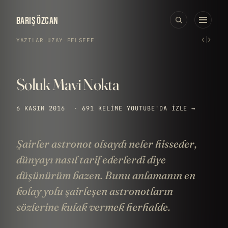
BARIŞ ÖZCAN
‹
›
YAZILAR
›
UZAY
·
FELSEFE
Soluk Mavi Nokta
6 KASIM 2016
·
691 KELIME
YOUTUBE'DA IZLE →
Şairler astronot olsaydı neler hisseder,
dünyayı nasıl tarif ederlerdi diye
düşünürüm bazen. Bunu anlamanın en
kolay yolu şairleşen astronotların
sözlerine kulak vermek herhalde.