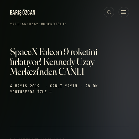
BARIŞ ÖZCAN
YAZILAR
›
UZAY
·
MÜHENDISLIK
SpaceX Falcon 9 roketini
fırlatıyor! Kennedy Uzay
Merkezi'nden CANLI
4 MAYIS 2019
·
CANLI YAYIN
·
28 DK
YOUTUBE'DA IZLE →