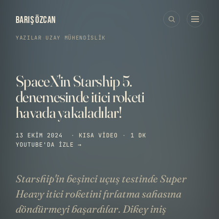
BARIŞ ÖZCAN
YAZILAR
›
UZAY
·
MÜHENDISLIK
SpaceX'in Starship 5.
denemesinde itici roketi
havada yakaladılar!
13 EKIM 2024
·
KISA VIDEO
·
1 DK
YOUTUBE'DA IZLE →
Starship'in beşinci uçuş testinde Super
Heavy itici roketini fırlatma sahasına
döndürmeyi başardılar. Dikey iniş