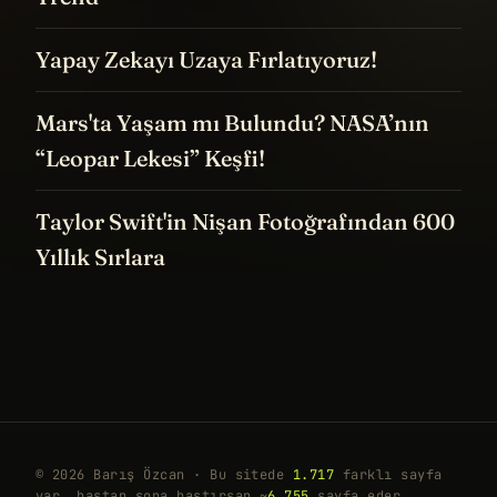
Yapay Zekayı Uzaya Fırlatıyoruz!
Mars'ta Yaşam mı Bulundu? NASA’nın
“Leopar Lekesi” Keşfi!
Taylor Swift'in Nişan Fotoğrafından 600
Yıllık Sırlara
© 2026 Barış Özcan · Bu sitede
1.717
farklı sayfa
var, baştan sona bastırsan ~
6.755
sayfa eder.