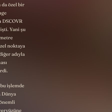
da özel bir
nge
ıkan DSCOVR
şti. Yani şu
ometre
zel noktaya
diğer adıyla
ması
rdi.
n bu işlemde
ra Dünya
 önemli
 yeryüzüne