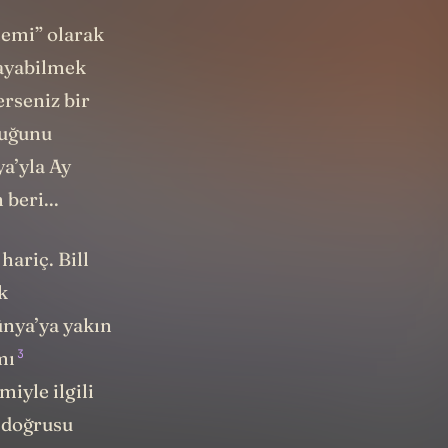
lemi” olarak
layabilmek
rseniz bir
duğunu
a’yla Ay
beri...
ariç. Bill
k
ünya’ya yakın
3
mı
iyle ilgili
a doğrusu