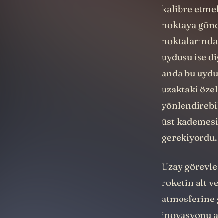
kalibre etme
noktaya gönd
noktalarında
uydusu ise di
anda bu uydu
uzaktaki öze
yönlendirebil
üst kademesi
gerekiyordu.
Uzay görevler
roketin alt v
atmosferine 
inovasyonu a