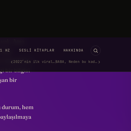
filminde
r. Merak
ı yok. Ama
 edip
tan SpaceX ya
 bir bilgisi
şan bir
bu durum, hem
paylaşılmaya