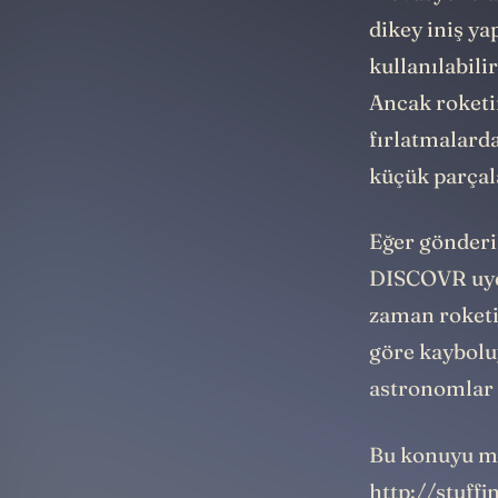
dikey iniş ya
kullanılabili
Ancak roketin
fırlatmalarda
küçük parçal
Eğer gönderi
DISCOVR uydu
zaman roketi
göre kaybolu
astronomlar 
Bu konuyu me
http://stuffi