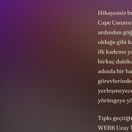
Hikayemiz bun
Cape Canaver
ardından göğ
olduğu gibi 
ilk kademe ya
birkaç dakik
adında bir h
görevlerinde
yerleşmeyece
yörüngeye yö
Tıpkı geçtiğ
WEBB Uzay Te