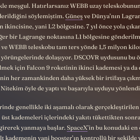
kle meşgul. Hatırlarsanız WEBB uzay teleskobunun 
erildiğini söylemiştim.
Güneş
ve Dünya’nın Lagra
n ikincisine, yani L2 bölgesine. 7 yıl önce yola ç
ğer bir Lagrange noktasına L1 bölgesine gönderilmi
 ve WEBB teleskobu tam ters yönde 1,5 milyon kil
l yörüngelerinde dolaşıyor. DSCOVR uydusunu bu ö
mek için Falcon 9 roketinin ikinci kademesi ya da 
nin her zamankinden daha yüksek bir irtifaya çık
 Nitekim öyle de yaptı ve başarıyla uyduyu yönlendi
inde genellikle iki aşamalı olarak gerçekleştirile
e üst kademeleri içlerindeki yakıtı tükettikten son
girerek yanmaya başlar.
SpaceX
’in bu konudaki en
lt kademenin yani booster’ın kontrollü bir şekilde