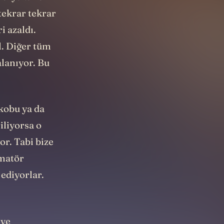
tekrar tekrar
i azaldı.
l. Diğer tüm
alanıyor. Bu
kobu ya da
liyorsa o
r. Tabi bize
amatör
 ediyorlar.
 ve