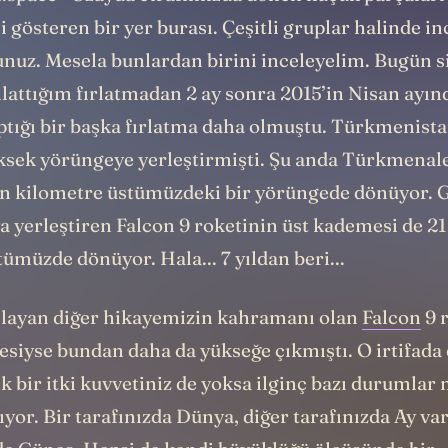
 gösteren bir yer burası. Çeşitli gruplar halinde i
unuz. Mesela bunlardan birini inceleyelim. Bugün s
lattığım fırlatmadan 2 ay sonra 2015’in Nisan ayın
ptığı bir başka fırlatma daha olmuştu. Türkmenista
sek yörüngeye yerleştirmişti. Şu anda Türkmenal
in kilometre üstümüzdeki bir yörüngede dönüyor.
a yerleştiren Falcon 9 roketinin üst kademesi de 21
ümüzde dönüyor. Hala... 7 yıldan beri...
aşlayan diğer hikayemizin kahramanı olan
Falcon
9 
siyse bundan daha da yükseğe çıkmıştı. O irtifada 
k bir itki kuvvetiniz de yoksa ilginç bazı durumla
yor. Bir tarafınızda Dünya, diğer tarafınızda Ay va