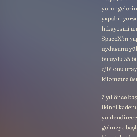
yörüngelerini
yapabiliyors
hikayesini an
SpaceX’in ya
uydusunu yük
bu uydu 35 b
gibi onu oray
kilometre üst
7 yıl önce b
ikinci kademe
yönlendirece
gelmeye başlı