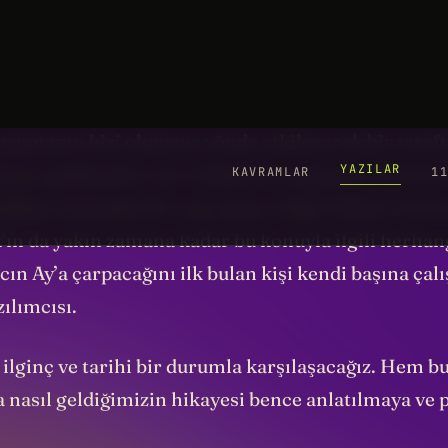
y gündeme gelen “Don’t Look Up - Yukarı Bakma” 
zeyen bir durum gözlerimizin önünde gerçekleşiyo
arpmanın bizi olumsuz yönde etkileyecek bir taraf
enzer gelişmeler çok. Çünkü bu çarpışmayı ilk fark
ASA
ya da başka bir uzay ajansı değil. Roketi fırla
ın da yakın zamana kadar bu konuyla ilgili herhangi
cın Ay’a çarpacağını ilk bulan kişi kendi başına çalı
zılımcısı.
k ilginç ve tarihi bir durumla karşılaşacağız. Hem 
 nasıl geldiğimizin hikayesi bence anlatılmaya ve 