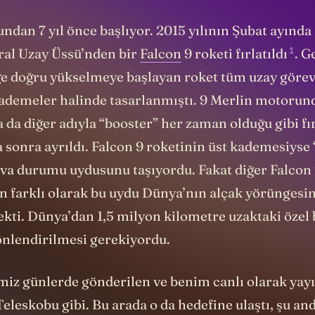
dan 7 yıl önce başlıyor. 2015 yılının Şubat ayında 
1
al Uzay Üssü’nden bir
Falcon
9 roketi
fırlatıldı
. G
e doğru yükselmeye başlayan roket tüm uzay görev
kademeler halinde tasarlanmıştı. 9 Merlin motorun
 da diğer adıyla “booster” her zaman olduğu gibi f
a sonra ayrıldı. Falcon 9 roketinin üst kademesiy
ava durumu uydusunu taşıyordu. Fakat diğer Falcon
n farklı olarak bu uydu Dünya’nın alçak yörüngesi
kti. Dünya’dan 1,5 milyon kilometre uzaktaki özel 
nlendirilmesi gerekiyordu.
imiz günlerde gönderilen ve benim canlı olarak yay
leskobu gibi. Bu arada o da hedefine ulaştı, şu and