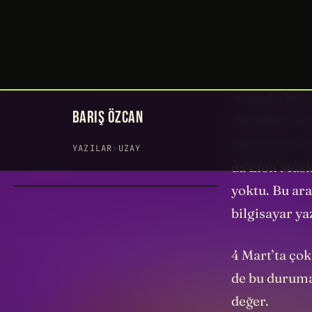
oluşturacak.
Daha geçen a
olanlara ben
etmeyin bu ç
filmdekine b
duyuranlar
N
da Elon Musk’
yoktu. Bu ara
bilgisayar ya
4 Mart’ta ço
de bu duruma
değer.