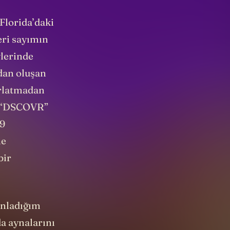
Florida’daki
eri sayımın
lerinde
dan oluşan
ırlatmadan
se “DSCOVR”
 9
ne
bir
ınladığım
a aynalarını