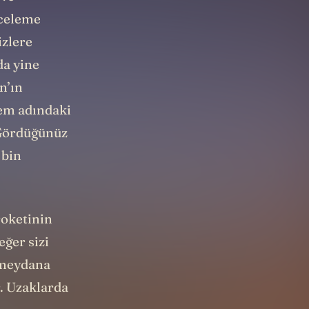
nceleme
izlere
da yine
n’ın
em adındaki
 Gördüğünüz
 bin
roketinin
eğer sizi
r meydana
r. Uzaklarda