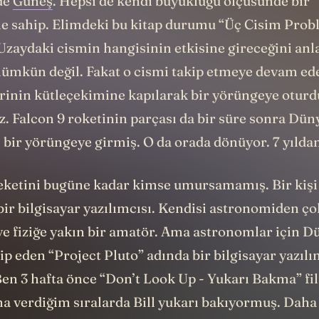
 de
Güneş
. Hepsi de kendi büyüklüğü ölçüsünde bir
e sahip. Elimdeki bu kitap durumu “Üç Cisim Prob
Uzaydaki cismin hangisinin etkisine gireceğini an
ümkün değil. Fakat o cismi takip etmeye devam ede
irinin kütleçekimine kapılarak bir yörüngeye otur
. Falcon 9 roketinin parçası da bir süre sonra Düny
 bir yörüngeye girmiş. O da orada dönüyor. 7 yıldan 
ketini bugüne kadar kimse umursamamış. Bir kişi h
bir bilgisayar yazılımcısı. Kendisi astronomiden ço
e fiziğe yakın bir amatör. Ama astronomlar için D
ip eden “Project Pluto” adında bir
bilgisayar yazılı
Ben 3 hafta önce “Don’t Look Up - Yukarı Bakma” film
na verdiğim sıralarda Bill yukarı bakıyormuş. Dah