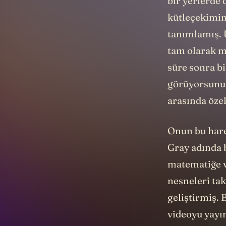
bir yerlerde
kütleçekimin
tanımlamış. 
tam olarak m
süre sonra b
görüyorsunuz
arasında özel
Onun bu hare
Gray adında 
matematiğe v
nesneleri tak
geliştirmiş. 
videoyu yayı