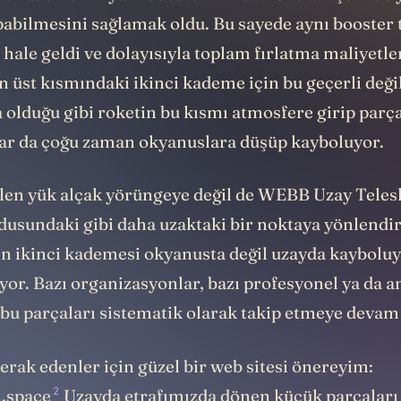
pabilmesini sağlamak oldu. Bu sayede aynı booster 
r hale geldi ve dolayısıyla toplam fırlatma maliyetler
 üst kısmındaki ikinci kademe için bu geçerli deği
 olduğu gibi roketin bu kısmı atmosfere girip parç
ar da çoğu zaman okyanuslara düşüp kayboluyor.
len yük alçak yörüngeye değil de WEBB Uzay Teles
sundaki gibi daha uzaktaki bir noktaya yönlendiri
n ikinci kademesi okyanusta değil uzayda kayboluyo
yor. Bazı organizasyonlar, bazı profesyonel ya da 
bu parçaları sistematik olarak takip etmeye devam
rak edenler için güzel bir web sitesi önereyim:
2
n.space
Uzayda etrafımızda dönen küçük parçaları