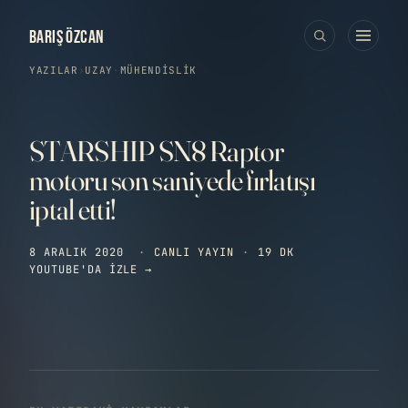
BARIŞ ÖZCAN
YAZILAR
›
UZAY
·
MÜHENDISLIK
STARSHIP SN8 Raptor
motoru son saniyede fırlatışı
iptal etti!
8 ARALIK 2020
·
CANLI YAYIN
·
19 DK
YOUTUBE'DA IZLE →