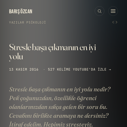
BARIŞ ÖZCAN
‹
›
YAZILAR
›
PSIKOLOJI
Stresle başa çıkmanın en iyi
yolu
13 KASIM 2016
·
527 KELIME
YOUTUBE'DA IZLE →
Stresle başa çıkmanın en iyi yolu nedir?
Pek çoğunuzdan, özellikle öğrenci
olanlarınızdan sıkça gelen bir soru bu.
Cevabını birlikte aramaya ne dersiniz?
İtiraf edelim. Hepimiz stresteyiz.