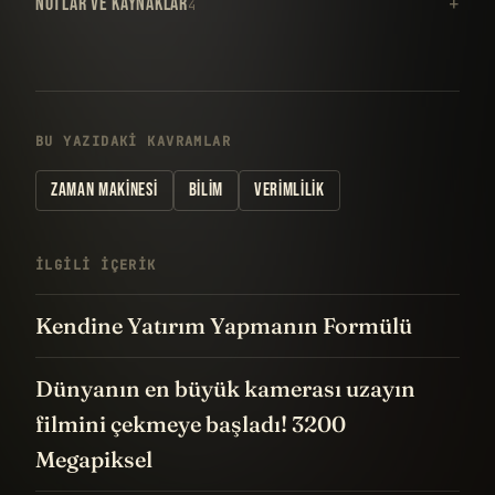
NOTLAR VE KAYNAKLAR
4
BU YAZIDAKI KAVRAMLAR
ZAMAN MAKINESI
BILIM
VERIMLILIK
İLGILI IÇERIK
Kendine Yatırım Yapmanın Formülü
Dünyanın en büyük kamerası uzayın
filmini çekmeye başladı! 3200
Megapiksel