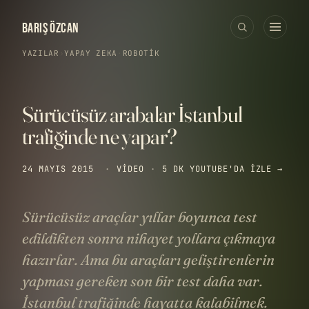
BARIŞ ÖZCAN
YAZILAR
›
YAPAY ZEKA
·
ROBOTIK
Sürücüsüz arabalar İstanbul
trafiğinde ne yapar?
24 MAYIS 2015
·
VIDEO
·
5 DK
YOUTUBE'DA IZLE →
Sürücüsüz araçlar yıllar boyunca test
edildikten sonra nihayet yollara çıkmaya
hazırlar. Ama bu araçları geliştirenlerin
yapması gereken son bir test daha var.
İstanbul trafiğinde hayatta kalabilmek.