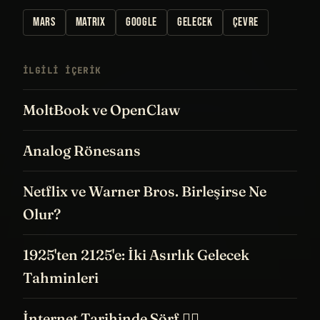
MARS
MATRIX
GOOGLE
GELECEK
ÇEVRE
İLGILI IÇERIK
MoltBook ve OpenClaw
Analog Rönesans
Netflix ve Warner Bros. Birleşirse Ne
Olur?
1925'ten 2125'e: İki Asırlık Gelecek
Tahminleri
İnternet Tarihinde Sörf 🏄‍♀️