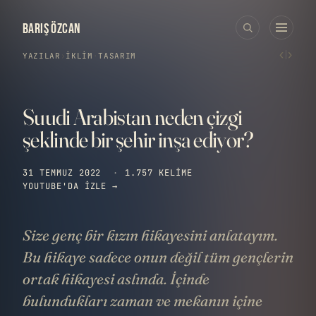
BARIŞ ÖZCAN
‹
›
YAZILAR
›
İKLIM
·
TASARIM
Suudi Arabistan neden çizgi
şeklinde bir şehir inşa ediyor?
31 TEMMUZ 2022
·
1.757 KELIME
YOUTUBE'DA IZLE →
Size genç bir kızın hikayesini anlatayım.
Bu hikaye sadece onun değil tüm gençlerin
ortak hikayesi aslında. İçinde
bulundukları zaman ve mekanın içine