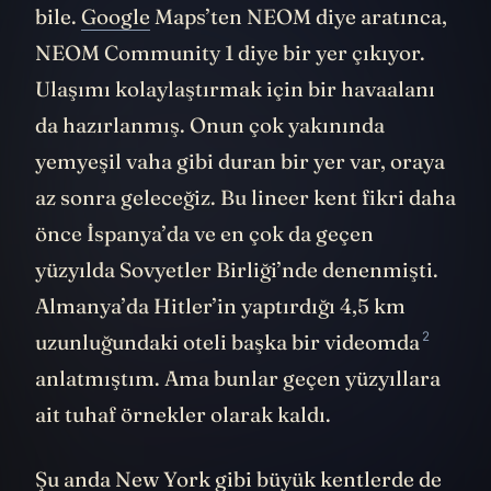
bile.
Google
Maps’ten NEOM diye aratınca,
NEOM Community 1 diye bir yer çıkıyor.
Ulaşımı kolaylaştırmak için bir havaalanı
da hazırlanmış. Onun çok yakınında
yemyeşil vaha gibi duran bir yer var, oraya
az sonra geleceğiz. Bu lineer kent fikri daha
önce İspanya’da ve en çok da geçen
yüzyılda Sovyetler Birliği’nde denenmişti.
Almanya’da Hitler’in yaptırdığı 4,5 km
2
uzunluğundaki oteli başka bir
videomda
anlatmıştım. Ama bunlar geçen yüzyıllara
ait tuhaf örnekler olarak kaldı.
Şu anda New York gibi büyük kentlerde de