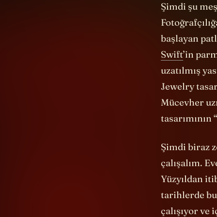
Fotoğrafçılı
başlayan patl
Swift
’in par
uzatılmış ya
Jewelry tasa
Mücevher uzm
tasarımının “
Şimdi biraz 
çalışalım. Ev
Yüzyıldan iti
tarihlerde bu 
çalışıyor ve 