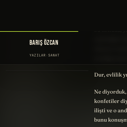
Taylor Swift
çevirsem onun
bu konuda; y
söylediğini 
okunan makal
aradığınızda
Dur, evlilik
Ne diyorduk,
konfetiler di
ilişti ve o a
bunu konuşm