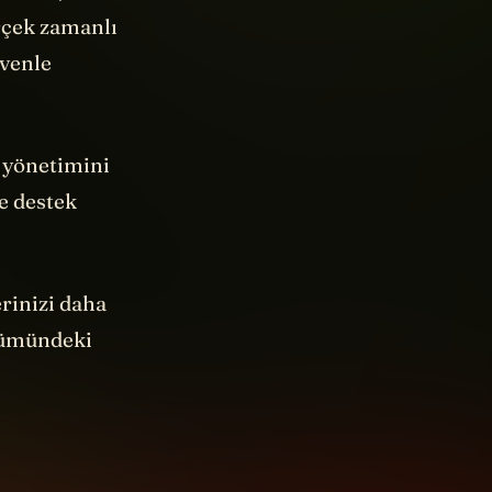
erçek zamanlı
üvenle
e yönetimini
e destek
rinizi daha
ölümündeki
zi çekiyor?