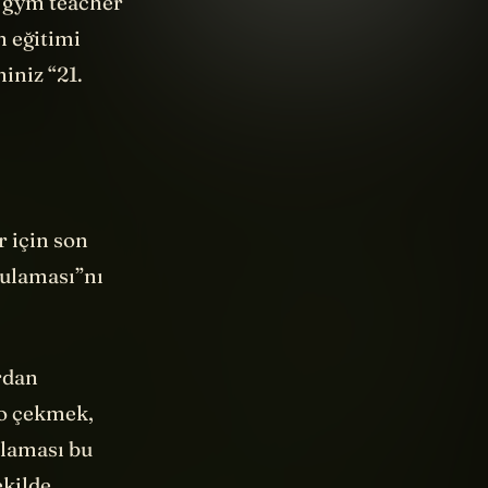
n eğitimi
iniz “21.
 için son
ulaması”nı
rdan
eo çekmek,
ulaması bu
ekilde