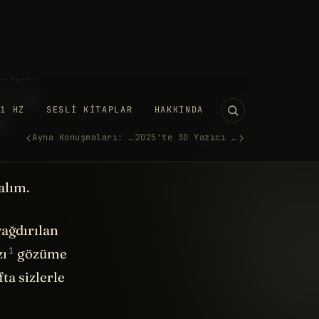
ı nereye
im beni dürttü
k için
 en çok
ni
alım.
yağdırılan
1
zı
gözüme
ta sizlerle