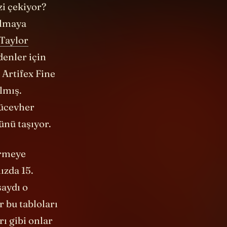
olmaya
Taylor
denler için
 Artifex Fine
lmış.
mücevher
ünü taşıyor.
örmeye
ızda 15.
saydı o
r bu tabloları
ı gibi onlar