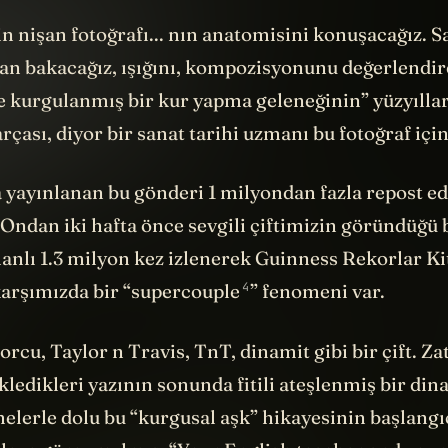
’in nişan fotoğrafı... nın anatomisini konuşacağız. S
dan bakacağız, ışığını, kompozisyonunu değerlendir
kle kurgulanmış bir kur yapma geleneğinin” yüzyılla
rçası, diyor bir sanat tarihi uzmanı bu fotoğraf için
a yayınlanan bu gönderi 1 milyondan fazla repost ed
 Ondan iki hafta önce sevgili çiftimizin göründüğü 
anlı 1.3 milyon kez izlenerek Guinness Rekorlar Ki
4
karşımızda bir “
supercouple
” fenomeni var.
orcu, Taylor n Travis, TnT, dinamit gibi bir çift. Z
kledikleri yazının sonunda fitili ateşlenmiş bir din
elerle dolu bu “kurgusal aşk” hikayesinin başlangı
tleye göre yazılmış: “Your English teacher and you