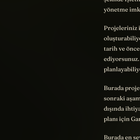
yönetme imka
Projeleriniz 
oluşturabiliy
tarih ve önce
ediyorsunuz. 
planlayabili
Burada proje
sonraki aşam
dışında ihti
planı için Ga
Burada en sev