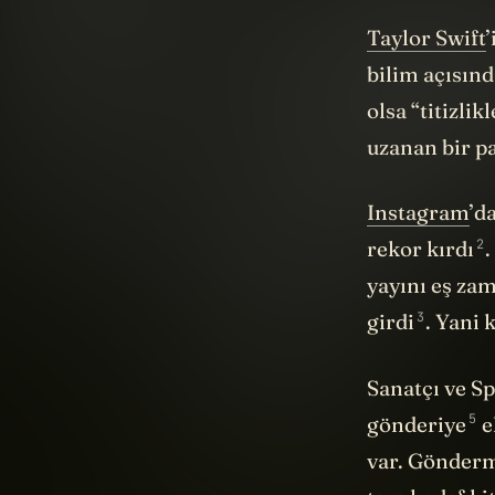
Taylor Swift
bilim açısın
olsa “titizli
uzanan bir pa
Instagram
’d
2
rekor
kırdı
.
yayını eş zam
3
girdi
. Yani 
Sanatçı ve Sp
5
gönderiye
e
var. Gönderm
tam hedef ki