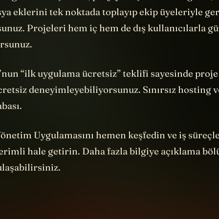
sya eklerini tek noktada toplayıp ekip üyeleriyle g
sunuz. Projeleri hem iç hem de dış kullanıcılarla g
orsunuz.
nun “ilk uygulama ücretsiz” teklifi sayesinde proj
retsiz deneyimleyebiliyorsunuz. Sınırsız hosting v
abası.
önetim Uygulamasını hemen keşfedin ve iş süreçle
erimli hale getirin. Daha fazla bilgiye açıklama b
laşabilirsiniz.
hur nişan fotoğrafına tekrar bakalım. Ne dikkatini