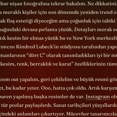
ğa meraklı kişiler için son dönemde yeniden trend 
ak flaş estetiği diyeceğim ama çoğunluk için tabiki
mağındaki devasa pırlanta yüzük. Detayları merak e
stık kesim bir elmas yüzük bu ve New York merkezli
rımcısı Kindred Lubeck’in stüdyosu tarafından yapı
anlarının “dört C” olarak tanımladıkları iyi bir 
kesim, renk, berraklık ve karat” özelliklerinin tüm
zoom out yapalım, geri çekilelim ve büyük resmi g
et, bu kadar yeter. Ooo, hatta çok oldu. Artık karşım
baren yapılmış başka resimler de var.
Instagram
ol
tür pozlar paylaşılırdı. Sanat tarihçileri yüzyıllardı
içindeki anlamları çıkartıyor. Mücevher tasarımcılar