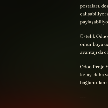
postaları, do
çalışabiliyor
paylaşabiliy
Üstelik Odoo’
ömür boyu üc
avantajı da c
Odoo Proje Y
kolay, daha v
bağlantıdan u
---
Şimdi şu meş