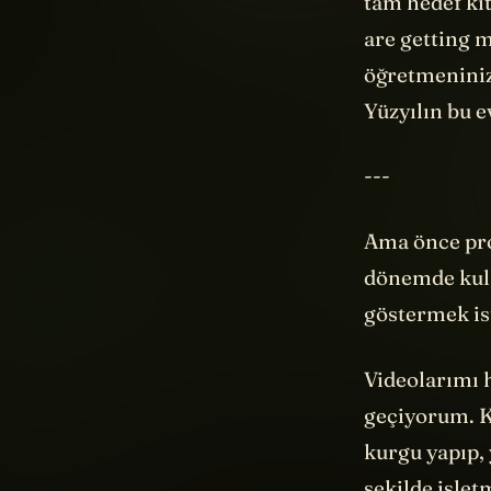
are getting m
öğretmeniniz
Yüzyılın bu e
---
Ama önce pro
dönemde kul
göstermek i
Videolarımı 
geçiyorum. K
kurgu yapıp,
şekilde işlet