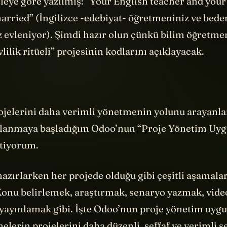
arried” (İngilizce -edebiyat- öğretmeniniz ve bede
 evleniyor). Şimdi hazır olun çünkü bilim öğretmen
vlilik ritüeli” projesinin kodlarını açıklayacak.
jelerini daha verimli yönetmenin yolunu arayanlar
lanmaya başladığım Odoo’nun “Proje Yönetim Uyg
stiyorum.
hazırlarken her projede olduğu gibi çeşitli aşamala
onu belirlemek, araştırmak, senaryo yazmak, vid
 yayınlamak gibi. İşte Odoo’nun proje yönetim uyg
melerin projelerini daha düzenli, şeffaf ve verimli ş