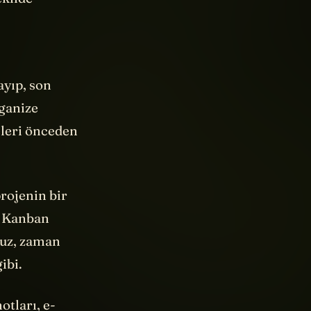
ayıp, son
rganize
eleri önceden
rojenin bir
. Kanban
nuz, zaman
gibi.
otları, e-