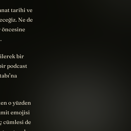
anat tarihi ve
eceğiz. Ne de
r öncesine
.
ilerek bir
bir podcast
tabı’na
aten o yüzden
amit emojisi
ç cümlesi de
r gym teacher