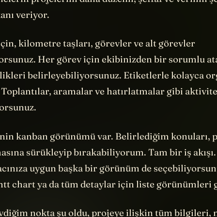
nı veriyor.
için, kilometre taşları, görevler ve alt görevler
orsunuz. Her görev için ekibinizden bir sorumlu at
likleri belirleyebiliyorsunuz. Etiketlerle kolayca o
Toplantılar, aramalar ve hatırlatmalar gibi aktivit
yorsunuz.
nin kanban görünümü var. Belirlediğim konuları, p
asına sürükleyip bırakabiliyorum. Tam bir iş akışı
yacınıza uygun başka bir görünüm de seçebiliyorsu
ntt chart ya da tüm detaylar için liste görünümleri 
diğim nokta şu oldu, projeye ilişkin tüm bilgileri, n