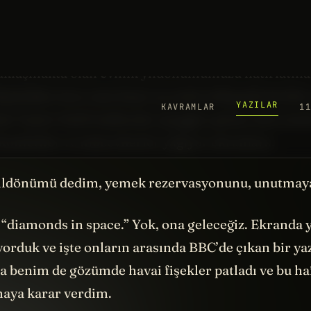
nişanlandı. Sarkastik olmaya çalışmıyorum. Kafam
la ilgili haberler geliyor üstüme. Önce sevgili eş
aklaşmakta olan evlilik yıldönümümüzü hatırlatma
düşündüm önce ama hayır şu anda wikipedia’da bile
e Taylor Swift hakkında.
Google
’a girip onun ismi
 konfetiler ve mücevherler yağıyor ekranlara.
 yıldönümü dedim, yemek rezervasyonunu, unutmay
 “diamonds in space.” Yok, ona geleceğiz. Ekranda 
yorduk ve işte onların arasında BBC’de çıkan bir
ya
nda benim de gözümde havai fişekler patladı ve bu haf
aya karar verdim.