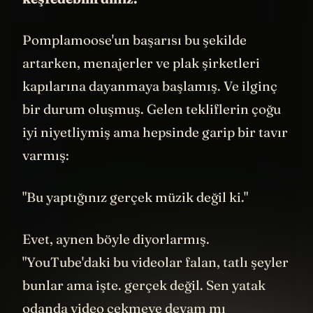
Yatırım bulup birkaç kişiyi işe almak
zorunda kalmışlar. İlk ofisleri iki odalı bir
apartman dairesiymiş.
Arkadaşı Sam çalışan tek
mühendisleriymiş o dönem. Resmen
yatakta kodlama yapıyormuş. Bir saat
uyanık kalıp kod yazıyor, 20 dakika uyuyor,
sonra yine uyanıp devam ediyormuş. Üç yıl
boyunca böyle sıkı bir tempoyla devam
etmişler.
Ama büyümeleri o kadar hızlıymış ki,
Series A yatırım anlaşması imzalamışlar. 12