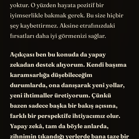
Zaten Jack’in hikayesinde bir sonraki adım
da o olacak. Ama ondan önce hakikaten
tutkuyla işlerine sarılmaya nasıl da devam
ettiğini görüyoruz. Çektiği kliplerden biri
için robot yapmayı bile öğrenmiş.
Bu bir midi kontrol cihazı çalan
2
midi kontrollü bir
robottu
.
Buraya kadar her şey iyi güzel değil mi?
Nihayet mutlu sona yaklaşıyor gibiyiz. Ama