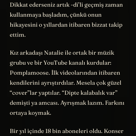
düşünmeye başlamış. Sadece benim için
değil, sanat üreten, içerik üreten, yani
değer üreten herkes için başka bir yol daha
olmalı. Ve işte bu problem onu nihayet
girişimcilik yoluna sokmuş.
Bir gün mutfak masasına oturup 14 sayfa
çizim yapmış. Bugün “Patreon” olarak
bildiğimiz platformun ilk versiyonuymuş
bu çizimler. Üç saatte çizmiş ama fikir o
kadar tuhaf geliyormuş ki o sırada kendi
kendine sürekli "Bu işe yaramayacak, ama
olsun" diye tekrar ediyormuş. Başladığı
çizimleri bitirebilmek için.