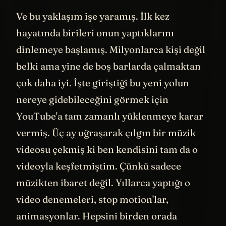
başlarken, o 'akıllılığımı' bir aylığına arka
bahçeye gömdüm. Belki video bitince
çıkarırım ama şu an sadece benim ve
eğlenceli sanat projemin arasında duruyor."
Düşünsenize, bir yandan kağıtlara pullar
yapıştırıyor, karton kutuları gümüş spreyle
boyuyor, bir yandan da birikimlerinin
eriyip gittiğini izliyor.
Ama ortada daha büyük bir değer olduğunu
da görüyor. Mesela müzik grubu olarak bir
kampanya başlatmışlar. Yeni albümlerini
satışa çıkarmak yerine şöyle bir şey