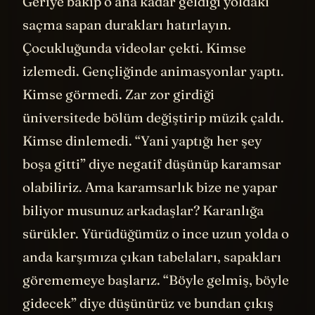
Önemli olan böyle bir dünyada kendi
yolunuzu çizebilmek.
Jack en karamsar zamanlarında karşısına
çıkan YouTube fırsatını gördü ve onu
değerlendirdi. Bugün aynı şey Yapay Zeka
için geçerli. O pek çok kişinin dinlediği bir
müzisyen olmayı başardı. Siz illa müzik ya
da sanat değil, başka bir şey
deneyebilirsiniz. Mesela bugün için yapay
zekayı ya da gelecekte o zaman önemli hale
gelecek başka bir kaldıracı kullanıp bir
girişimci olabilirsiniz.