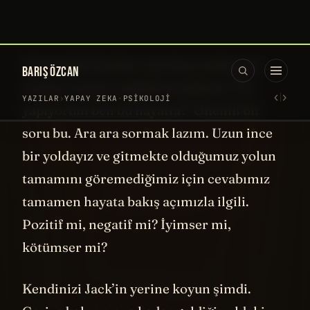
Bakın burası çok önemli, çünkü her şey
değişiyor arkadaşlar. Teknoloji değişiyor,
buna bağlı olarak kültür de değişiyor. On yıl
öncesinin, yirmi yıl öncesinin "doğru yol"u,
bugün için hiçbir şey ifade etmeyebilir. O
yüzden Jack'in hikayesinden çıkaracağımız
en önemli ders şu: Kimseyi dinlemeyin.
Evet, Jack'i bile. Çünkü onun hikayesi, onun
yolu. Zaten Jack’in kendisi de dinlememişti
amcasının sözünü. Belki onun o zaman
söyledikleri, o dönem için doğruydu. Ama
bugün, her şey değişiyor. Beş yıl sonra
bambaşka bir dünyada yaşıyor olacağız.