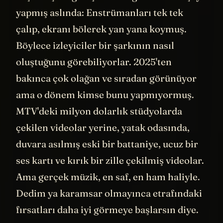
Ama Jack o dönem sadece korkmuş.
"Korkunç Derecede Korkuyorum" başlıklı
bir blog yazısı yazmış. İzninizle bir
bölümünü paylaşayım:
"Bu durum bana çok yabancı. Normalde hep
dikkatli davranırım. Banliyöde büyümüş, iyi
eğitim almış bir doktor çocuğuyum. Hep
doğru kararlar veririm. Ama şimdi. Bir
sanatçı olarak ayakta kalmamı sağlayan o
finansal sağduyu, o 'akıllı' kararlar, şimdi bu
videoyu yapmama engel olabilir. Çünkü
yatırım getirisi sıfır. O yüzden bu işe