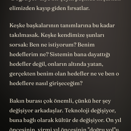
Patreon bu videonun sponsoru değil.
Ama bu hikayede çok önemli bir detay var.
Jack, o korku dolu blog yazısındaki kişiden,
milyarlarca dolarlık bir platform yaratan
bir girişimciye dönüştü. O yatak odasında
video çeken, kağıtlara pullar yapıştıran,
karton kutuları spreyleyen adam değişmedi
aslında. Sadece kendi sorununa bir çözüm
ararken, başkalarının da benzer sorunları
olduğunu fark etti.
Bazen hayatta "gerçek" diye bir şeyin
peşinden koşarken, elimizin hemen