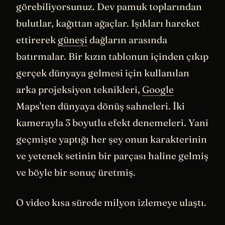
denemişler:
"Richmond Okul Bölgesi'ne bir
kitap bağışlayın, makbuzunu bize gönderin,
biz de size albümü ücretsiz yollayalım."
Sonuç inanılmaz olmuş. Okul bölgesi gelen
kitapları koyacak yer bulamayınca
konteyner kiralamak zorunda kalmış. 11
bin kitap, yaklaşık 140 bin dolarlık bağış.
İşte o zaman Jack anlamış ki yaptığı işin
ekonomik bir değeri var, insanlara
dokunabiliyor, fark yaratabiliyor.
O yüzden YouTube'dan gelen o 200 dolara
bakıp "Daha iyi bir yol olmalı" diye