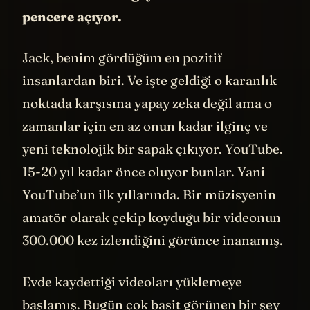
aslında durum öyle değil arkadaşlar.
YouTube'a koyduğu son video bir milyon
kez izlenmiş ama karşılığında sadece 200
dolar kazanmış. Yaptığı masrafları bile
karşılamayacak kadar az bir miktar bu.
Zaten o yüzden biz YouTube içerik
üreticileri sponsor iş birlikleri gibi araçları
kullanıyoruz.
Bugün aynı durumda olan bir girişimci,
yapay zekâ destekli analizlerle içeriğini
optimize edebilir, hedef kitlesini daha
net anlayabilir ve doğru araçlarla
kazancını artırabilir.