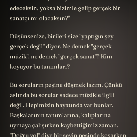
kişilik ekiple daha büyük bir ofise
geçmişler. "75 kişilik ofisi, asla
dolduramayız" derken bir yıl içinde 50 kişi
olmuşlar, sonra 70. Ama o ofis de
yetmemiş, daha büyüğüne geçmişler.
Ve işte bugün, kuruluşundan bu yana - yani
12 yıl içinde - Patreon içerik üreticilerine
milyarlarca dolar kazandıran dev bir
girişime dönüşmüş durumda. Bu arada bu
hikayeyi anlatırken bir kez daha kendime
hatırlatıyorum, hala Patreon hesabım yok,
o yüzden sponsorluklarla devam. Bu arada