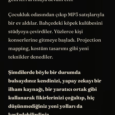
Sonra logo tasarım yarışması
düzenlemişler. Sam hemen kodlamaya
başlamış. Jack de sevdiği içerik
üreticilerine mail atmış. Hepsi reddetmiş
ama olsun. "Tamam" demiş Jack, "Ben
başlarım."
Ve başlamış. Yani Patreon’u kurmakla
kalmamış aynı zamanda ilk hesabı da o
açmış. O başlayınca işler açılmış. İki hafta
içinde altı haneli rakamlar kazanmaya
başlamışlar. O kadar çok talep geliyormuş
ki gelen maillere yetişemez olmuşlar.