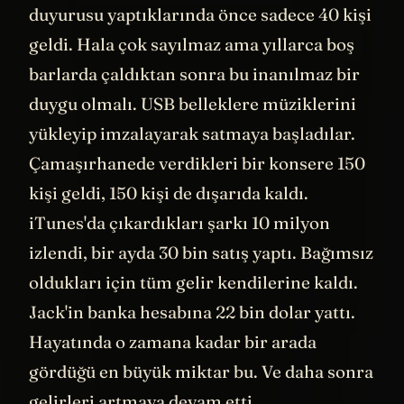
Sonra da hemen üniversiteden oda
arkadaşı Sam'e bir mail yazmış ve girişim
fikrini anlatmış. Sam de "Tamam!" demiş.
Bu meşhur “Patreon” ismini bile çok hızlı
seçmiş.
Google
Docs'taki beyin fırtınası
dokümanını akşam 8:38'de açmış, 9:47'de
de domain'i satın almış. Bir saat dokuz
dakikada olup bitmiş her şey.
O zamanlar elinde yapay zeka olsaydı
bile ancak bu kadar hızlı olabilirdi
herhalde.