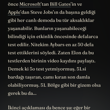
Birincisi Murphy kanunları gereği daha
önce
Microsoft
’tan
Bill Gates
’in ve
Apple
’dan Steve Jobs’ın da başına geldiği
gibi her canlı demoda bu tür aksaklıklar
yaşanabilir. Bunların yaşanabileceği
bilindiği için etkinlik öncesinde defalarca
test edilir. Nitekim Aybars en az 50 defa
test ettiklerini söyledi. Zaten Elon da bu
testlerden birinin video kaydını paylaştı.
Demek ki 5o test yetmiyormuş. 51.si
bardağı taşıran, camı kıran son damla
olabiliyormuş. 51. Bölge gibi bir gizem olsa
gerek bu da...