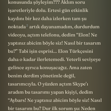
Etkinlik sona erdi. Ben hala tasarım
konusunda şöyleyim??? Aklım soru
işaretleriyle dolu. Ertesi gün etkinlik
kaydını bir kez daha izlerken tam
şu
2
noktada
artık dayanamadım, durdurdum
videoyu, açtım telefonu, dedim “Elon! Ne
yaptınız abicim böyle siz! Nasıl bir tasarım
bu?” Tabi işin esprisi... Elon Türkçesini
daha o kadar ilerletemedi. Yeterli seviyeye
gelince ayrıca konuşacağız. Ama zaten
benim derdim yönetimle değil,
tasarımcıyla. O yüzden açtım Skype’ı
aradım bu tasarımı yapan kişiyi, dedim
“Aybars! Ne yaptınız abicim böyle siz! Nasıl