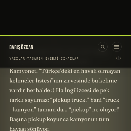
anlayamazsınız. O derece birbirlerine
benziyorlar. Artık farklı bir şeyler
yapmanın vakti geldi. Artık kamyonetlerle
sürdürülebilir enerjiyi birleştirmenin vakti
geldi.” dedi.
Ben de içimden “evet, evet, evet” deyip
duruyorum. Bir kamyonet için...
Kamyonet. “Türkçe’deki en havalı olmayan
kelimeler listesi”nin zirvesinde bu kelime
vardır herhalde :) Ha İngilizcesi de pek
farklı sayılmaz: “pickup truck.” Yani “truck
- kamyon” tamam da... “pickup” ne oluyor?
Başına pickup koyunca kamyonun tüm