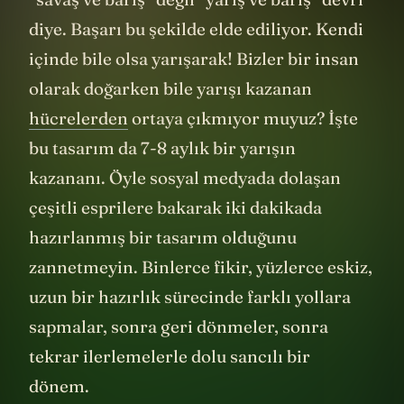
“savaş ve barış” değil “yarış ve barış” devri
diye. Başarı bu şekilde elde ediliyor. Kendi
içinde bile olsa yarışarak! Bizler bir insan
olarak doğarken bile yarışı kazanan
hücrelerden
ortaya çıkmıyor muyuz? İşte
bu tasarım da 7-8 aylık bir yarışın
kazananı. Öyle sosyal medyada dolaşan
çeşitli esprilere bakarak iki dakikada
hazırlanmış bir tasarım olduğunu
zannetmeyin. Binlerce fikir, yüzlerce eskiz,
uzun bir hazırlık sürecinde farklı yollara
sapmalar, sonra geri dönmeler, sonra
tekrar ilerlemelerle dolu sancılı bir