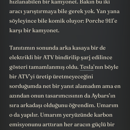
Porche 911’le... Spor arabadan daha çabuk
hızlanabilen bir kamyonet. Bakın bu iki
aracı yarıştırmaya bile gerek yok. Yan yana
söyleyince bile komik oluyor: Porche 911’e
karşı bir kamyonet.
Tanıtımın sonunda arka kasaya bir de
elektrikli bir ATV bindirilip şarj edilince
gösteri tamamlanmış oldu.
Tesla
’nın böyle
bir ATV’yi üretip üretmeyeceğini
sorduğumda net bir yanıt alamadım ama en
azından onun tasarımcısının da Aybars’ın
sıra arkadaşı olduğunu öğrendim. Umarım
o da yapılır. Umarım yeryüzünde karbon