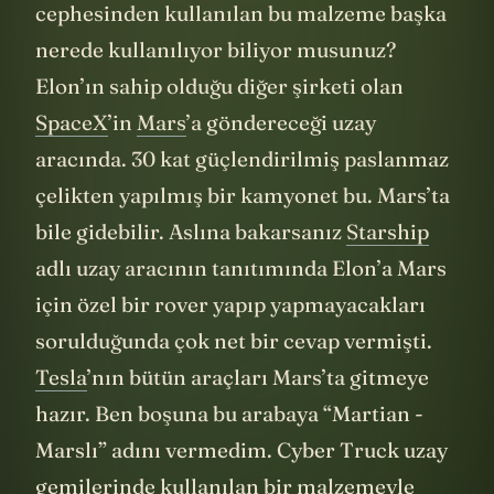
göstermiş oldular. Çünkü cyber truck’ın dış
cephesinden kullanılan bu malzeme başka
nerede kullanılıyor biliyor musunuz?
Elon’ın sahip olduğu diğer şirketi olan
SpaceX
’in
Mars
’a göndereceği uzay
aracında. 30 kat güçlendirilmiş paslanmaz
çelikten yapılmış bir kamyonet bu. Mars’ta
bile gidebilir. Aslına bakarsanız
Starship
adlı uzay aracının tanıtımında Elon’a Mars
için özel bir rover yapıp yapmayacakları
sorulduğunda çok net bir cevap vermişti.
Tesla
’nın bütün araçları Mars’ta gitmeye
hazır. Ben boşuna bu arabaya “Martian -
Marslı” adını vermedim. Cyber Truck uzay