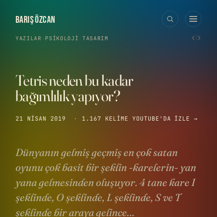
BARIŞ ÖZCAN
‹
›
YAZILAR
›
PSIKOLOJI
·
TASARIM
Tetris neden bu kadar
bağımlılık yapıyor?
21 NISAN 2019
·
1.167 KELIME
YOUTUBE'DA IZLE →
Dünyanın gelmiş geçmiş en çok satan
oyunu çok basit bir şeklin -karelerin- yan
yana gelmesinden oluşuyor. 4 tane kare I
şeklinde, O şeklinde, L şeklinde, S ve T
şeklinde bir araya gelince…