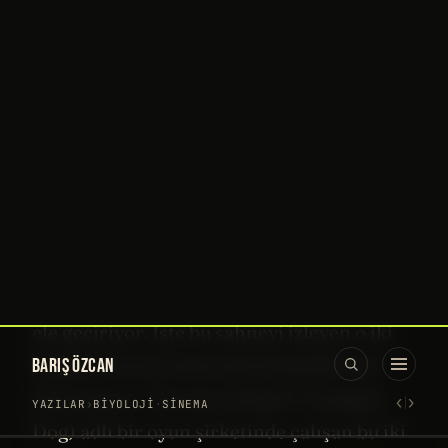
Mantar karıncayı ele geçirmiş! Kafasından
büyüyor. 3 hafta süren bu büyüme sürecini
nefis bir “timelapse” yaparak çekmişler.
Bu mantar öylesine ölümcül ki,
tüm koloniyi yok edebilir.
Ölümcül bir mantar, başka bir organizmayı
ele geçiriyor. İşte bu sahneyi izleyen o iki
kişiden birinin kafasında birdenbire bir
ışık yanıyor. “Yaramaz Köpek” (Naughty