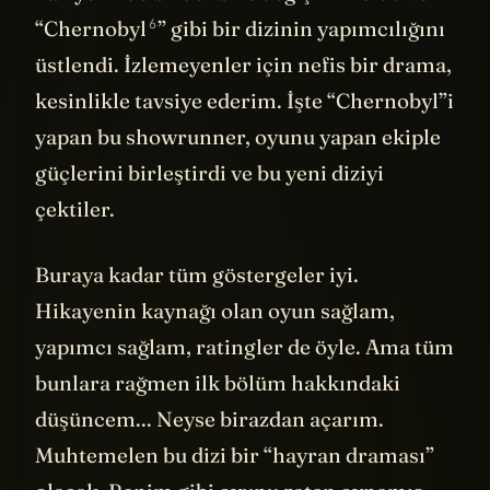
kariyerinde birdenbire değişiklik oldu ve
6
“
Chernobyl
” gibi bir dizinin yapımcılığını
üstlendi. İzlemeyenler için nefis bir drama,
kesinlikle tavsiye ederim. İşte “Chernobyl”i
yapan bu showrunner, oyunu yapan ekiple
güçlerini birleştirdi ve bu yeni diziyi
çektiler.
Buraya kadar tüm göstergeler iyi.
Hikayenin kaynağı olan oyun sağlam,
yapımcı sağlam, ratingler de öyle. Ama tüm
bunlara rağmen ilk bölüm hakkındaki
düşüncem... Neyse birazdan açarım.
Muhtemelen bu dizi bir “hayran draması”