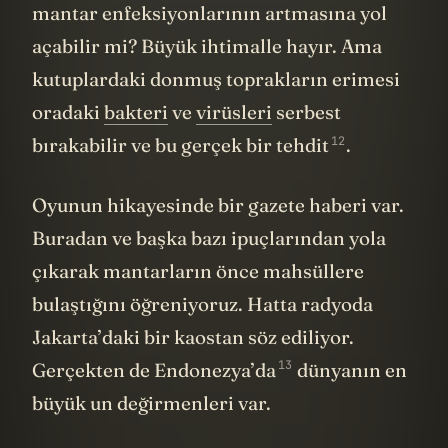
11
varmış
. Peki iklim değişikliği insanlarda
mantar enfeksiyonlarının artmasına yol
açabilir mi? Büyük ihtimalle hayır. Ama
kutuplardaki donmuş toprakların erimesi
oradaki
bakteri
ve
virüsleri
serbest
12
bırakabilir ve bu
gerçek bir tehdit
.
Oyunun hikayesinde bir gazete haberi var.
Buradan ve başka bazı ipuçlarından yola
çıkarak mantarların önce mahsüllere
bulaştığını öğreniyoruz. Hatta radyoda
Jakarta’daki bir kaostan söz ediliyor.
13
Gerçekten de
Endonezya’da
dünyanın en
büyük un değirmenleri var.