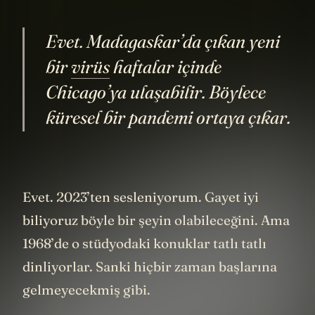
hastalıkları.
Evet. Madagaskar’da çıkan yeni
bir
virüs
haftalar içinde
Chicago’ya ulaşabilir. Böylece
küresel bir pandemi ortaya çıkar.
Evet. 2023’ten sesleniyorum. Gayet iyi
biliyoruz böyle bir şeyin olabileceğini. Ama
1968’de o stüdyodaki konuklar tatlı tatlı
dinliyorlar. Sanki hiçbir zaman başlarına
gelmeyecekmiş gibi.