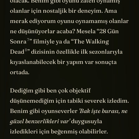
olacak. Benim gibi oyunu zaten oynamış
olanlar için nostaljik bir deneyim. Ama
merak ediyorum oyunu oynamamış olanlar
ne düşünüyorlar acaba? Mesela “
28 Gün
7
Sonra
” filmiyle ya da “
The Walking
8
Dead
” dizisinin özellikle ilk sezonlarıyla
kıyaslanabilecek bir yapım var sonuçta
ortada.
Dediğim gibi ben çok objektif
düşünemediğim için tabiki severek izledim.
Benim gibi oyunseverler
'Bak işte burası, ne
güzel benzerlikleri var'
duygusuyla