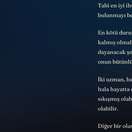
Tabi en iyi i
bulunmayı be
En kötü duru
kalmış olmal
dayanacak şek
onun bütünlü
İki uzman, ba
hala hayatta 
sıkışmış olab
olabilir.
Diğer bir ola
bir yangın çı