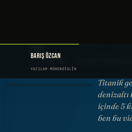
BARIŞ ÖZCAN
YAZILAR
›
MÜHENDISLIK
Titanik g
denizaltı
içinde 5 k
ben bu vi