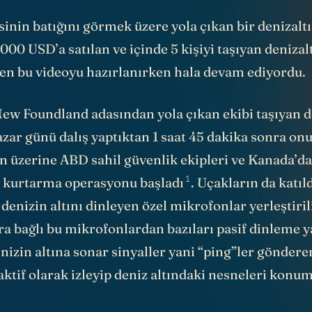
inin batığını görmek üzere yola çıkan bir denizalt
.000 USD’a satılan ve içinde 5 kişiyi taşıyan deniza
ben bu videoyu hazırlanırken hala devam ediyordu.
ew Foundland adasından yola çıkan ekibi taşıyan d
zar günü dalış yaptıktan 1 saat 45 dakika sonra onu
un üzerine ABD sahil güvenlik ekipleri ve Kanada’d
1
r kurtarma operasyonu
başladı
. Uçakların da katıl
enizin altını dinleyen özel mikrofonlar yerleştiril
a bağlı bu mikrofonlardan bazıları pasif dinleme 
enizin altına sonar sinyaller yani “ping”ler göndere
aktif olarak izleyip deniz altındaki nesneleri kon