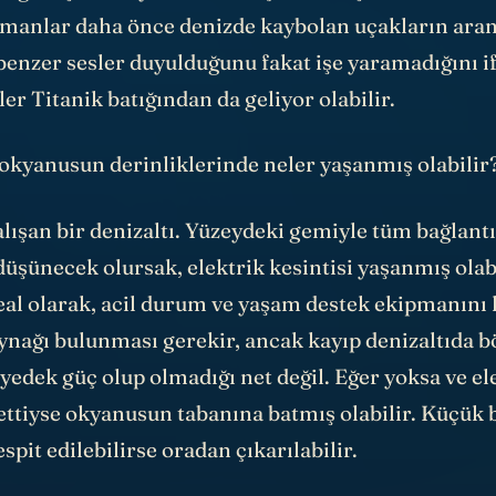
zmanlar daha önce denizde kaybolan uçakların ara
benzer sesler duyulduğunu fakat işe yaramadığını i
ler Titanik batığından da geliyor olabilir.
 okyanusun derinliklerinde neler yaşanmış olabilir
çalışan bir denizaltı. Yüzeydeki gemiyle tüm bağlantı
düşünecek olursak, elektrik kesintisi yaşanmış olabi
eal olarak, acil durum ve yaşam destek ekipmanını
ynağı bulunması gerekir, ancak kayıp denizaltıda b
yedek güç olup olmadığı net değil. Eğer yoksa ve el
ttiyse okyanusun tabanına batmış olabilir. Küçük b
espit edilebilirse oradan çıkarılabilir.