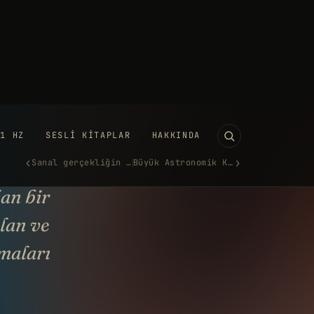
11 HZ
SESLI KITAPLAR
HAKKINDA
‹
›
Sanal gerçekliğin geleceği, A…
Büyük Astronomik Keşif: Evren…
tanik’e dalan denizaltıya ne
ldu?
 HAZIRAN 2023
·
911 KELIME
UTUBE'DA IZLE →
kan bir
ılan ve
şmaları