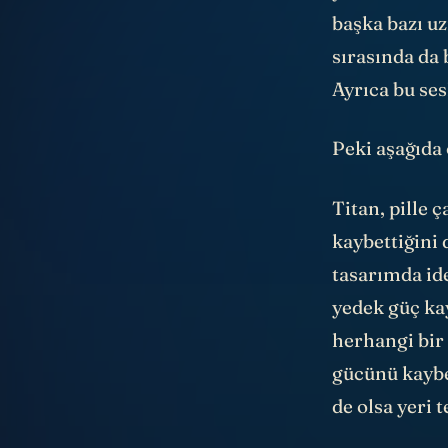
başka bazı u
sırasında da 
Ayrıca bu ses
Peki aşağıda
Titan, pille 
kaybettiğini 
tasarımda id
yedek güç ka
herhangi bir 
gücünü kaybe
de olsa yeri t