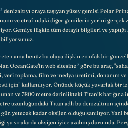
2
denizaltıyı oraya taşıyan yüzey gemisi Polar Princ
unu ve etrafındaki diğer gemilerin yerini gerçek 
iyor. Gemiye ilişkin tüm detaylı bilgileri ve yaptığı
ebiliyorsunuz.
reten ama henüz bu olaya ilişkin en ufak bir güncel
3
olan OceanGate'in
web sitesine
göre bu araç, "saha
i, veri toplama, film ve medya üretimi, donanım ve
esti için" kullanılıyor. Önünde küçük yuvarlak bir i
lunan ve 3800 metre derinlikteki Titanik batığına
etre uzunluğundaki Titan adlı bu denizaltının içind
4 gün yetecek kadar oksijen olduğu sanılıyor. Yani 
diği şu sıralarda oksijen iyice azalmış durumda. P
nde biteceği tahmin ediliyor.