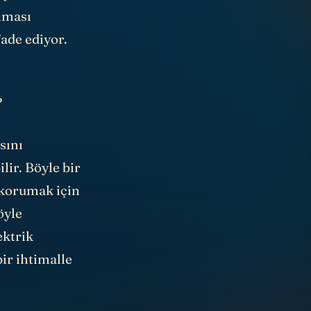
nması
fade ediyor.
?
sını
lir. Böyle bir
 korumak için
öyle
ektrik
ir ihtimalle