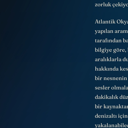
zorluk çekiy
Atlantik Okya
yapılan aram
tarafından ba
bilgiye göre,
aralıklarla 
hakkında kes
bir nesnenin 
sesler olmal
dakikalık düz
bir kaynakta
denizaltı içi
yakalanabilec