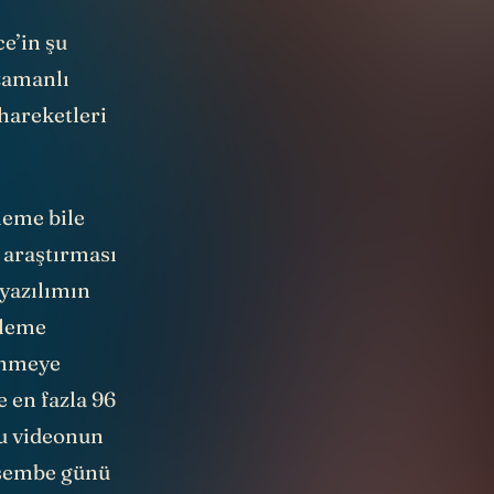
e’in şu
zamanlı
 hareketleri
leme bile
 araştırması
 yazılımın
zleme
 inmeye
e en fazla 96
bu videonun
erşembe günü