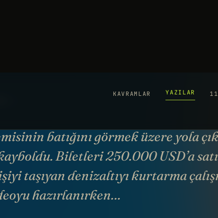
YAZILAR
KAVRAMLAR
1
Ti
o
21
YO
emisinin batığını görmek üzere yola çı
 kayboldu. Biletleri 250.000 USD’a sat
işiyi taşıyan denizaltıyı kurtarma çalı
deoyu hazırlanırken…