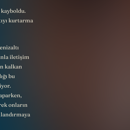
ı kayboldu.
ltıyı kurtarma
enizaltı
nla iletişim
an kalkan
dığı bu
iyor.
yaparken,
rek onların
umlandırmaya