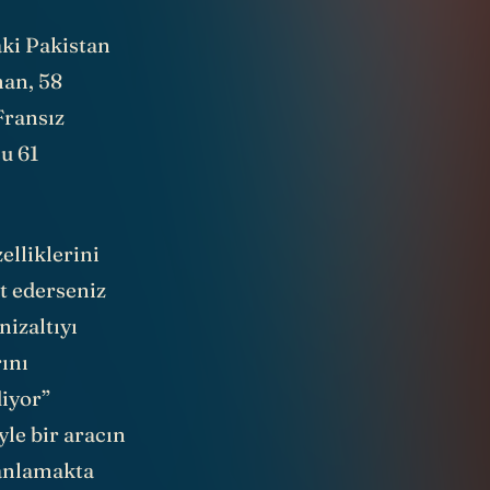
aki Pakistan
man, 58
Fransız
u 61
elliklerini
t ederseniz
izaltıyı
ını
diyor”
le bir aracın
 anlamakta