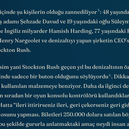
5
içinde şu kişilerin olduğu
zannediliyor
: 48 yaşınd
z iş adamı Şehzade Davud ve 19 yaşındaki oğlu Süley
ne İngiliz milyarder Hamish Harding, 77 yaşındaki 
Henry Nargeolet ve denizaltıyı yapan şirketin CEO’s
ockton Rush.
im yani Stockton Rush geçen yıl bu denizaltının öz
6
çinde sadece bir buton olduğunu
söylüyordu
. Dikka
 kullanılan malzemeye benziyor. Daha da ilginci den
n sıradan bir oyun konsolu kontrölörü kullandıklar
tta “ileri ittirirseniz ileri, geri çekerseniz geri gi
osunu yapması. Biletleri 250.000 dolara satılan böy
i bu şekilde gururla anlatmaktaki amaç neydi insan