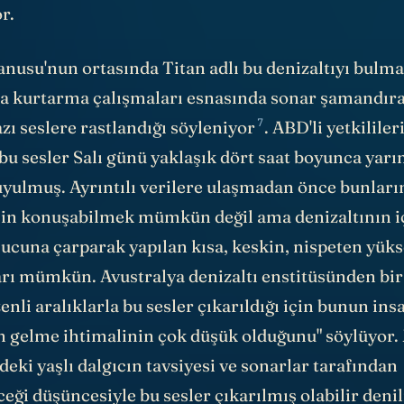
or.
nusu'nun ortasında Titan adlı bu denizaltıyı bulma
a kurtarma çalışmaları esnasında sonar şamandıra
7
zı seslere rastlandığı
söyleniyor
. ABD'li yetkililer
 bu sesler Salı günü yaklaşık dört saat boyunca yarı
duyulmuş. Ayrıntılı verilere ulaşmadan önce bunları
in konuşabilmek mümkün değil ama denizaltının i
ucuna çarparak yapılan kısa, keskin, nispeten yüks
arı mümkün. Avustralya denizaltı enstitüsünden bi
enli aralıklarla bu sesler çıkarıldığı için bunun ins
n gelme ihtimalinin çok düşük olduğunu" söylüyor
ndeki yaşlı dalgıcın tavsiyesi ve sonarlar tarafından
eği düşüncesiyle bu sesler çıkarılmış olabilir deni