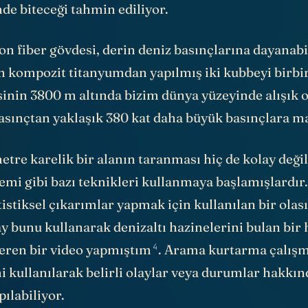
on fiber gövdesi, derin deniz basınçlarına dayanabi
 kompozit titanyumdan yapılmış iki kubbeyi birbir
sinin 3800 m altında bizim dünya yüzeyinde alışık
asınçtan yaklaşık 380 kat daha büyük basınçlara ma
etre karelik bir alanın taranması hiç de kolay de
emi gibi bazı teknikleri kullanmaya başlamışlardır
tistiksel çıkarımlar yapmak için kullanılan bir olas
y bunu kullanarak denizaltı hazinelerini bulan bir 
4
çeren bir
video yapmıştım
. Arama kurtarma çalışm
 kullanılarak belirli olaylar veya durumlar hakkın
ılabiliyor.