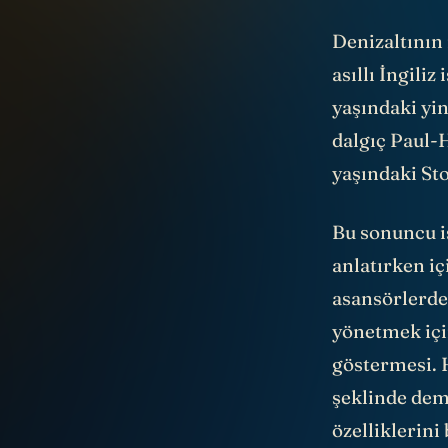
Denizaltının 
asıllı İngili
yaşındaki yi
dalgıç Paul-
yaşındaki St
Bu sonuncu is
anlatırken i
asansörlerde
yönetmek içi
göstermesi. Ha
şeklinde dem
özelliklerin