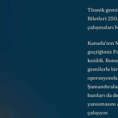
Titanik gemis
Biletleri 250
çalışmaları 
Kanada’nın N
geçtiğimiz Pa
kesildi. Bun
gemilerle bi
operasyonda d
Şamandıralar
bazıları da d
yansımasını 
çalışıyor.