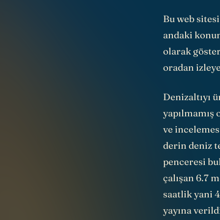
Bu
web sitesi
andaki konum
olarak göster
oradan izley
Denizaltıyı ü
yapılmamış 
ve incelemes
derin deniz t
penceresi bu
çalışan 6.7 m
saatlik yani 
yayına veril
öğle saatleri