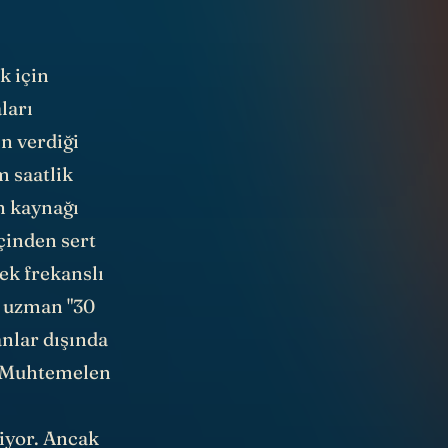
k için
ları
in verdiği
m saatlik
n kaynağı
çinden sert
ek frekanslı
r uzman "30
anlar dışında
. Muhtemelen
liyor. Ancak