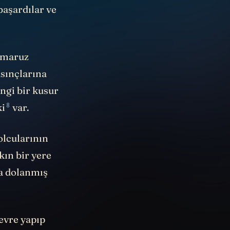
başardılar ve
a maruz
asınçlarına
ngi bir kusur
8
ki
var.
olcularının
kın bir yere
na dolanmış
devre yapıp
ü için