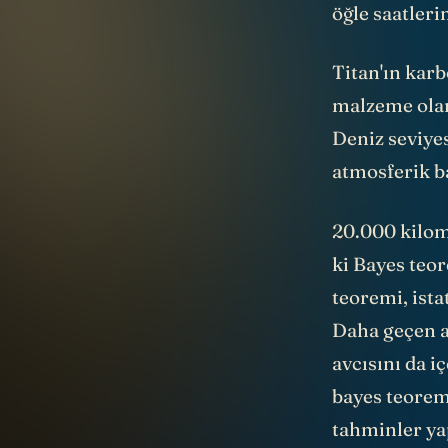
Titan'ın karb
malzeme olan
Deniz seviye
atmosferik b
20.000 kilom
ki Bayes teor
teoremi, ista
Daha geçen a
avcısını da i
bayes teoremi
tahminler yap