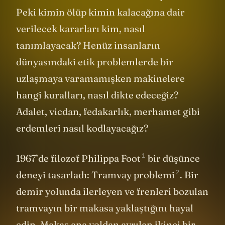
bir ölüm kalım meselesine dönüşebilir.
Peki kimin ölüp kimin kalacağına dair
verilecek kararları kim, nasıl
tanımlayacak? Henüz insanların
dünyasındaki etik problemlerde bir
uzlaşmaya varamamışken makinelere
hangi kuralları, nasıl dikte edeceğiz?
Adalet, vicdan, fedakarlık, merhamet gibi
erdemleri nasıl kodlayacağız?
1
1967’de filozof Philippa Foot
bir düşünce
2
deneyi tasarladı: Tramvay problemi
. Bir
demir yolunda ilerleyen ve frenleri bozulan
tramvayın bir makasa yaklaştığını hayal