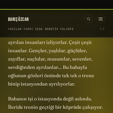
Siz olsanız ne yapardınız?
Size bir hikaye anlatmak istiyorum. Bir
babayla oğlunun hikayesi. Baba bir demir
yolu işçisi. Oğluyla her gün istasyondan
ayrılan insanları izliyorlar. Çeşit çeşit
insanlar. Gençler, yaşlılar, güçlüler,
zayıflar, suçlular, masumlar, sevenler,
sevdiğinden ayrılanlar... Bu babayla
oğlunun gözleri önünde tek tek o trene
binip istasyondan ayrılıyorlar.
Babanın işi o istasyonda değil aslında.