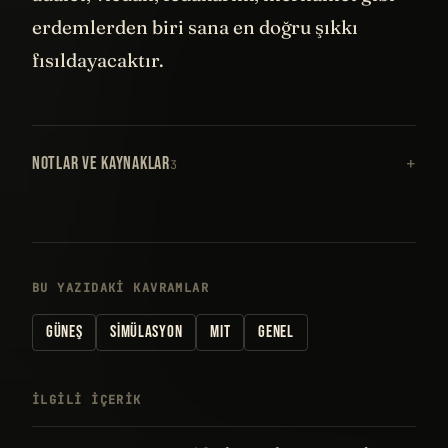
adalet, vicdan, fedakarlık, merhamet gibi
erdemlerden biri sana en doğru şıkkı
fısıldayacaktır.
NOTLAR VE KAYNAKLAR
3
BU YAZIDAKI KAVRAMLAR
GÜNEŞ
SIMÜLASYON
MIT
GENEL
İLGILI IÇERIK