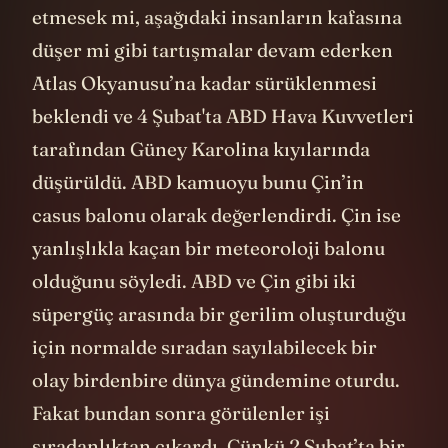
etmesek mi, aşağıdaki insanların kafasına
düşer mi gibi tartışmalar devam ederken
Atlas Okyanusu’na kadar sürüklenmesi
beklendi ve 4 Şubat'ta ABD Hava Kuvvetleri
tarafından Güney Karolina kıyılarında
düşürüldü. ABD kamuoyu bunu Çin’in
casus balonu olarak değerlendirdi. Çin ise
yanlışlıkla kaçan bir meteoroloji balonu
olduğunu söyledi. ABD ve Çin gibi iki
süpergüç arasında bir gerilim oluşturduğu
için normalde sıradan sayılabilecek bir
olay birdenbire dünya gündemine oturdu.
Fakat bundan sonra görülenler işi
sıradanlıktan çıkardı. Çünkü 2 Şubat’ta bir