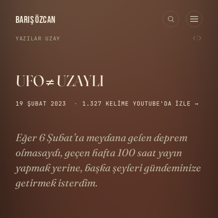
BARIŞ ÖZCAN
‹
›
YAZILAR
›
UZAY
UFO ≠ UZAYLI
19 ŞUBAT 2023
·
1.327 KELIME
YOUTUBE'DA IZLE →
Eğer 6 Şubat’ta meydana gelen deprem
olmasaydı, geçen hafta 100 saat yayın
yapmak yerine, başka şeyleri gündeminize
getirmek isterdim.