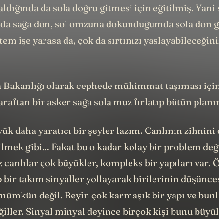
aldığında da sola doğru gitmesi için eğitilmiş. Yan
a sağa dön, sol omzuna dokunduğumda sola dön g
tem işe yarasa da, çok da sırtınızı yaslayabileceğin
Bakanlığı olarak cephede mühimmat taşıması için
araftan bir asker sağa sola muz fırlatıp bütün planı
ük daha yaratıcı bir şeyler lazım. Canlının zihnin
lmek gibi... Fakat bu o kadar kolay bir problem deği
 canlılar çok büyükler, kompleks bir yapıları var. 
bir takım sinyaller yollayarak birilerinin düşünce
mümkün değil. Beyin çok karmaşık bir yapı ve bunlar
iller. Sinyal minyal deyince birçok kişi bunu büyülü