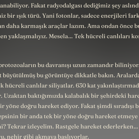
sanabiliyor. Fakat radyodalgası dediğimiz şey aslı
 bir ışık türü. Yani fotonlar, sadece enerjileri far
an daha karmaşık araçlar lazım. Ama ondan önce 
den yaklaşmalıyız. Mesela… Tek hücreli canlıları ko
 protozoaların bu davranışı uzun zamandır biliniyo
at büyütülmüş bu görüntüye dikkatle bakın. Aralard
k hücreli canlılar siliyatlar. 630 kat yakınlaştırma
 Uzaktan baktığımızda kalabalık bir şehirdeki harek
bir yöne doğru hareket ediyor. Fakat şimdi sıradışı b
Hepsinin bir anda tek bir yöne doğru hareket etmeye
mi? Tekrar izleyelim. Rastgele hareket ederlerken…
u, nehir gibi akmaya başlıyorlar.