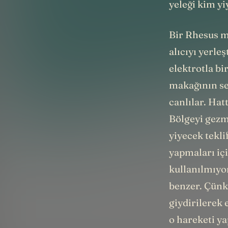
yeleği kim y
Bir Rhesus m
alıcıyı yerle
elektrotla bi
makağının se
canlılar. Ha
Bölgeyi gezme
yiyecek teklif
yapmaları içi
kullanılmıyor
benzer. Çünkü
giydirilerek 
o hareketi ya