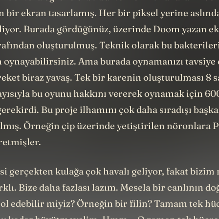
n bir ekran tasarlamış. Her bir piksel yerine aslınd
eliyor. Burada gördüğünüz, üzerinde Doom yazan ek
rafından oluşturulmuş. Teknik olarak bu bakteriler
oynayabilirsiniz. Ama burada oynamanızı tavsiye
eket biraz yavaş. Tek bir karenin oluşturulması 8 s
ayısıyla bu oyunu hakkını vererek oynamak için 60
rekirdi. Bu proje ilhamını çok daha sıradışı başka
lmış. Örneğin çip üzerinde yetiştirilen nöronlara 
etmişler.
si gerçekten kulağa çok havalı geliyor, fakat bizi
rklı. Bize daha fazlası lazım. Mesela bir canlının d
ol edebilir miyiz? Örneğin bir filin? Tamam tek hü