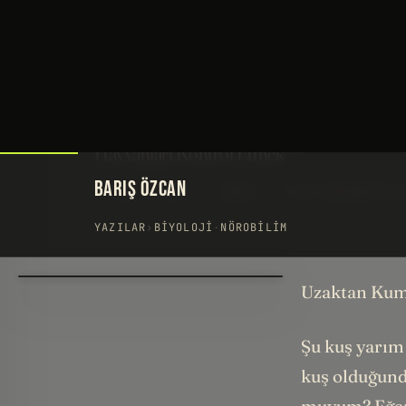
BARIŞ ÖZCAN
YAZILAR
›
BIYOLOJI
·
NÖROBILIM
Uzaktan Kuma
Şu kuş yarım
kuş olduğund
muyum? Eğer 