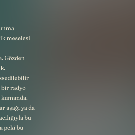
avunma
lik meselesi
ka. Gözden
k.
sedilebilir
e bir radyo
an kumanda.
ar aşağı ya da
acılığıyla bu
ma peki bu