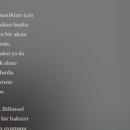
astıkları için
 akan başka
re bir akım
imde,
aksi ya da
k alanı
'larda
rinin
r.
 Bilimsel
 bir bakteri
oom oyununu