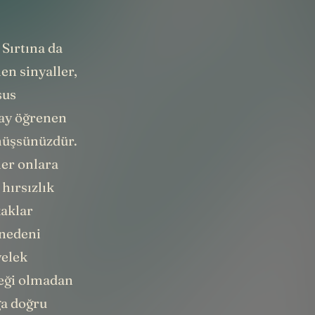
Sırtına da
en sinyaller,
sus
lay öğrenen
rmüşsünüzdür.
ler onlara
 hırsızlık
kaklar
 nedeni
yelek
neği olmadan
ğa doğru