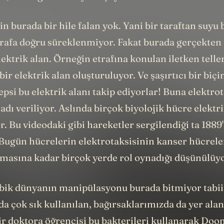
 burada bir hile falan yok. Yani bir taraftan suyu b
arafa doğru süreklenmiyor. Fakat burada gerçekten
Elektrik alan. Örneğin etrafına konulan iletken telle
ir elektrik alan oluşturuluyor. Ve şaşırtıcı bir biç
hepsi bu elektrik alanı takip ediyorlar! Buna elektrot
adı veriliyor. Aslında birçok biyolojik hücre elektri
r. Bu videodaki gibi hareketler sergilendiği ta 1889
 Bugün hücrelerin elektrotaksisinin kanser hücrele
masına kadar birçok yerde rol oynadığı düşünülüyo
ik dünyanın manipülasyonu burada bitmiyor tabii.
a çok sık kullanılan, bağırsaklarımızda da yer alan
 Bir doktora öğrencisi bu bakterileri kullanarak D