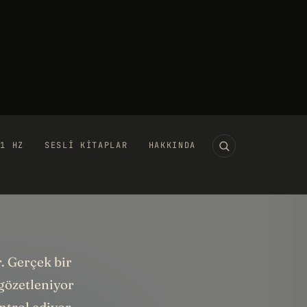
11 HZ
SESLI KITAPLAR
HAKKINDA
zaktan Kumandayla
ayvanları Kontrol Etmek
 MAYIS 2024
·
VIDEO
·
17 DK
UTUBE'DA IZLE →
. Gerçek bir
gözetleniyor
ntrol ediyor