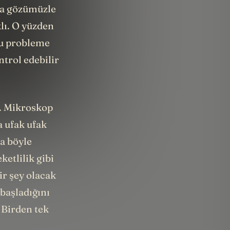
nda gözümüzle
klı. O yüzden
bu probleme
ntrol edebilir
r. Mikroskop
a ufak ufak
da böyle
etlilik gibi
ir şey olacak
 başladığını
 Birden tek