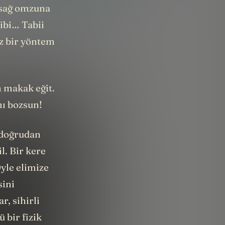
i sağ omzuna
ibi… Tabii
iz bir yöntem
 makak eğit.
nı bozsun!
i doğrudan
l. Bir kere
Öyle elimize
sini
, sihirli
 bir fizik