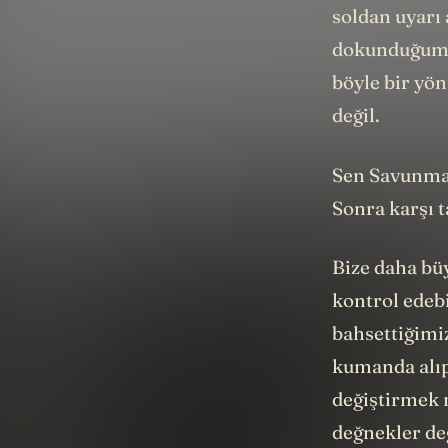
soldan uyarı 
dokunduğumd
böyle bir yön
değil.
Sen Savunma 
Sonra karşı t
Bize daha büy
kontrol edebi
bahsettiğimiz
kumanda alıp 
değiştirmek 
değnekler değ