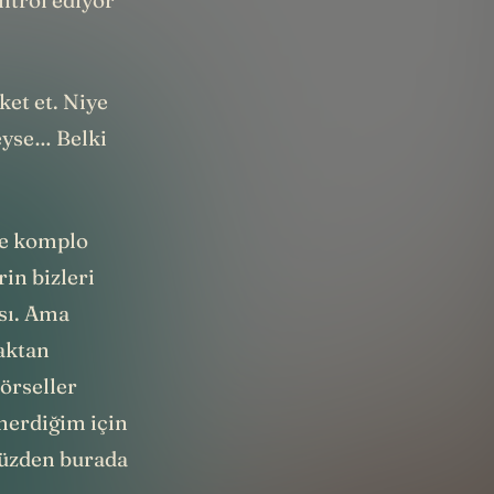
et et. Niye
eyse… Belki
le komplo
rin bizleri
ası. Ama
zaktan
örseller
önerdiğim için
yüzden burada