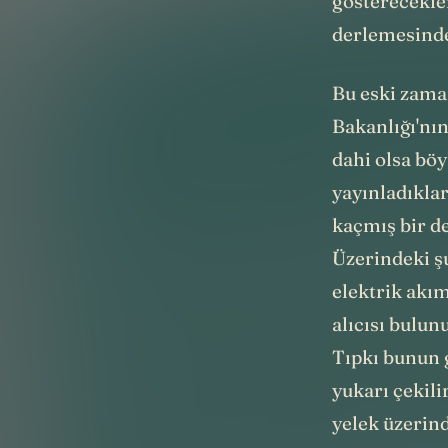
gösterecekler
derlemesinde
Bu eski zama
Bakanlığı'nın
dahi olsa bö
yayınladıkla
kaçmış bir d
Üzerindeki şu
elektrik akım
alıcısı bulu
Tıpkı bunun g
yukarı çekili
yelek üzerind