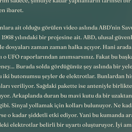
im sadece, şimdiye kadar yapılanların tarihsel bir
n ibaret.
nlara ait olduğu görülen video aslında ABD'nin S
 1968 yılındaki bir projesine ait. ABD, ulusal güven
yle dosyaları zaman zaman halka açıyor. Hani arada
rı o UFO raporlarından anımsarsınız. Fakat bu baş
eney… Burada solda gördüğünüz şey aslında bir yele
 iki butonumsu şeyler de elektrotlar. Bunlardan his
ları veriliyor. Sağdaki pakette ise anteniyle birlikt
nuyor. Arkaplanda duran bu mavi kutu da bir uzakt
ibi. Sinyal yollamak için kolları bulunuyor. Ne kad
rse o kadar şiddetli etki ediyor. Yani bu kumanda ar
eki elektrotlar belirli bir uyartı oluşturuyor. İyi a