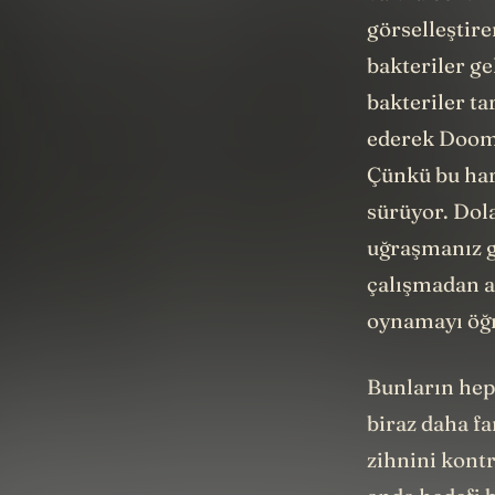
görselleştire
bakteriler g
bakteriler ta
ederek Doom 
Çünkü bu har
sürüyor. Dol
uğraşmanız ge
çalışmadan a
oynamayı öğr
Bunların hep
biraz daha fa
zihnini kontr