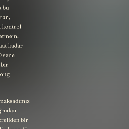
a bu
ran,
i kontrol
 etmem.
aat kadar
0 sene
 bir
Pong
m maksadımız
oğrudan
creliden bir