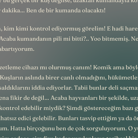
ir dakika… Ben de bir kumanda olacaktı!
, kim kimi kontrol ediyormuş görelim! E hadi harek
Acaba kumandanın pili mi bitti?.. Yoo bitmemiş. N
 abartıyorum.
zetleme cihazı mı olurmuş canım! Komik ama böy
. Kuşların aslında birer canlı olmadığını, hükümetle
saldıklarını iddia ediyorlar. Tabii bunlar deli saçm
na fikir de değil… Acaba hayvanları bir şekilde, u
ontrol edebilir miydik? Şimdi göstereceğim bazı g
hatsız edici gelebilir. Bunları tasvip ettiğim ya da 
m. Hatta birçoğunu ben de çok sorguluyorum. O 