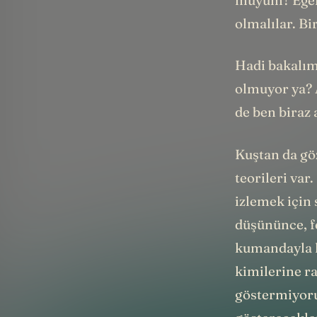
olmalılar. B
Hadi bakalım
olmuyor ya? 
de ben biraz
Kuştan da gö
teorileri var
izlemek için 
düşününce, fe
kumandayla k
kimilerine ra
göstermiyoru