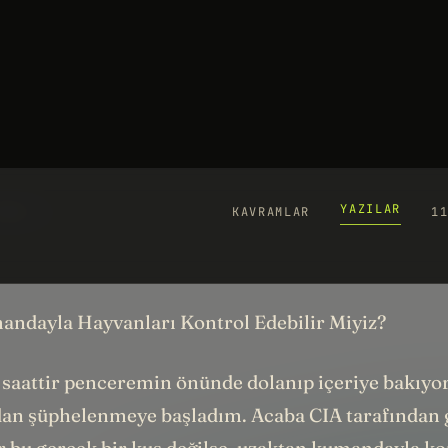
YAZILAR
KAVRAMLAR
1
U
H
26
YO
ndayla Hayvanları Kontrol Edebilir Miyiz?
 saattir penceremin önünde dolanıp içeriye bakıyor
an şüphelenmeye başladım. Acaba CIA tarafından 
bu gerçek bir kuş değilse, uzaktan kumandayla ko