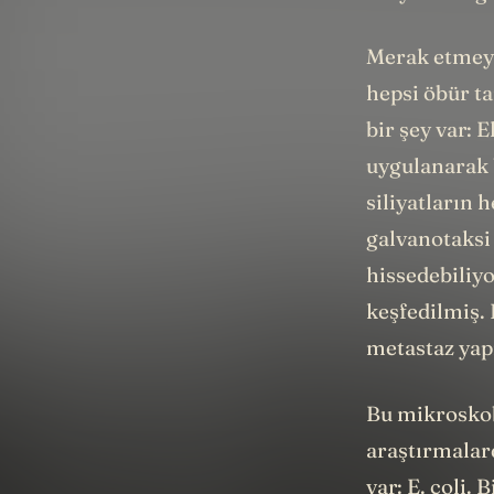
Merak etmeyin
hepsi öbür t
bir şey var: 
uygulanarak b
siliyatların 
galvanotaksi 
hissedebiliyo
keşfedilmiş.
metastaz yap
Bu mikroskob
araştırmalard
var: E. coli.