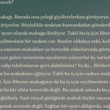
iyecek?
akağı. Burada ona yeleği giydirirlerken görüyoruz. 
ştiriyorlar. Böylelikle uzaktan kumandadan gönderil
r uyarı olarak makağa iletiliyor. Tabii bu iş için Rhe
çilmesinin bir nedeni var. Bunlar oldukça zeki, ko
tta eminim makakları şu hırsızlık videolarında gö
ye gelen turistlerin eşyalarını çalıyorlar ki, turist
 edip telefonlarını geri alabilsinler! Ya da… Birileri
n bu makakları eğitiyor. Tabii bu iş için sadece ma
. İşte Rhesus makağının da bu iş için seçilmesinin
 bu bir zihin kontrolü değil. Bu makak aslında bu 
eğitilmiş. Yani sinyal gittiğinde makak hiçbir seçe
pmak zorunda değil. Sağdan bir uyarı aldığında, sa