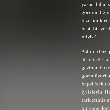
yasası falan 
göremediğimiz
bize bunlard
basit bir yer
miyiz?
Aslında bazı
altında 50 k
gezinen bu te
görünüyorlar.
hepsi farklı 
iyi izleyin. 
fark ettiniz 
bir yöne doğr