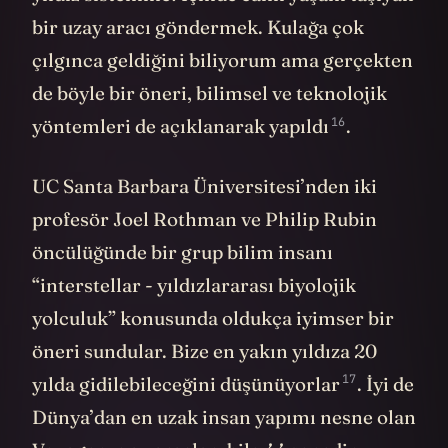
bir uzay aracı göndermek. Kulağa çok
çılgınca geldiğini biliyorum ama gerçekten
de böyle bir öneri, bilimsel ve teknolojik
16
yöntemleri de açıklanarak
yapıldı
.
UC Santa Barbara Üniversitesi’nden iki
profesör Joel Rothman ve Philip Rubin
öncülüğünde bir grup bilim insanı
“interstellar - yıldızlararası biyolojik
yolculuk” konusunda oldukça iyimser bir
öneri sundular. Bize en yakın yıldıza 20
17
yılda gidilebileceğini
düşünüyorlar
. İyi de
Dünya’dan en uzak insan yapımı nesne olan