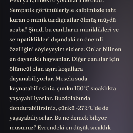
Peki ya içindeki o yolculara ne oldu?
Sempatik görüntüleriyle kalbimizde taht
kuran o minik tardigratlar ölmüş müydü
acaba? Şimdi bu canlıların miniklikleri ve
sempatiklikleri dışındaki en önemli
özelliğini söyleyeyim sizlere: Onlar bilinen
en dayanıklı hayvanlar. Diğer canlılar için
ölümcül olan aşırı koşullara
dayanabiliyorlar. Mesela suda
kaynatabilirsiniz, çünkü 150°C sıcaklıkta
yaşayabiliyorlar. Buzdolabında
dondurabilirsiniz, çünkü -272°C’de de
yaşayabiliyorlar. Bu ne demek biliyor
musunuz? Evrendeki en düşük sıcaklık