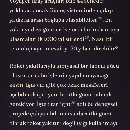
Voyager
uzay araçları bile 44 senedir
yoldalar, ancak Güneş sisteminden çıkıp
18
yıldızlararası boşluğa
ulaşabildiler
. En
yakın yıldıza gönderilselerdi bu hızla oraya
19
ulaşmaları 80.000 yıl
sürerdi
. Nasıl bir
teknoloji aynı mesafeyi 20 yıla indirebilir?
Roket yakıtlarıyla kimyasal bir tahrik gücü
oluşturarak bu işlemin yapılamayacağı
kesin. Işık yılı gibi çok uzak mesafeleri
aşabilmek için yeni bir itki gücü bulmak
20
gerekiyor. İşte
Starlight
adlı bu deneysel
projede çalışan bilim insanları itki gücü
olarak roket yakıtını değil ışığı kullanmayı