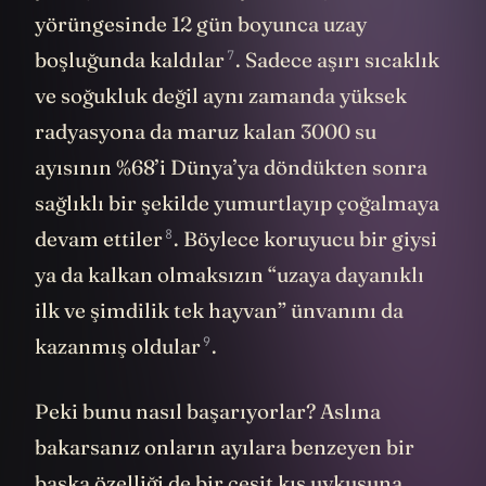
yörüngesinde 12 gün boyunca uzay
7
boşluğunda
kaldılar
. Sadece aşırı sıcaklık
ve soğukluk değil aynı zamanda yüksek
radyasyona da maruz kalan 3000 su
ayısının %68’i Dünya’ya döndükten sonra
sağlıklı bir şekilde yumurtlayıp çoğalmaya
8
devam ettiler
. Böylece koruyucu bir giysi
ya da kalkan olmaksızın “uzaya dayanıklı
ilk ve şimdilik tek hayvan” ünvanını da
9
kazanmış
oldular
.
Peki bunu nasıl başarıyorlar? Aslına
bakarsanız onların ayılara benzeyen bir
başka özelliği de bir çeşit kış uykusuna