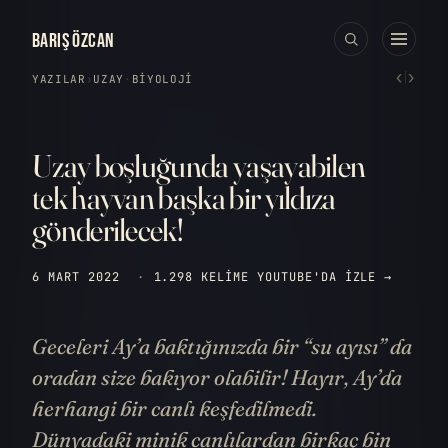
BARIŞ ÖZCAN
‹
›
YAZILAR
›
UZAY
·
BIYOLOJI
Uzay boşluğunda yaşayabilen
tek hayvan başka bir yıldıza
gönderilecek!
6 MART 2022
·
1.298 KELIME
YOUTUBE'DA IZLE →
Geceleri Ay’a baktığınızda bir “su ayısı” da
oradan size bakıyor olabilir! Hayır, Ay’da
herhangi bir canlı keşfedilmedi.
Dünyadaki minik canlılardan birkaç bin