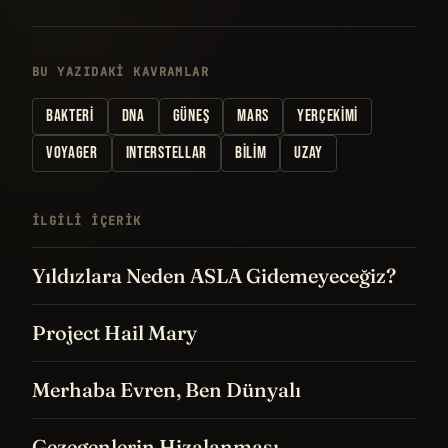
BU YAZIDAKI KAVRAMLAR
BAKTERI
DNA
GÜNEŞ
MARS
YERÇEKIMI
VOYAGER
INTERSTELLAR
BILIM
UZAY
İLGILI IÇERIK
Yıldızlara Neden ASLA Gidemeyeceğiz?
Project Hail Mary
Merhaba Evren, Ben Dünyalı
Gezegenlerin Hizalanması