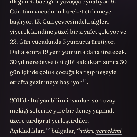
ilk gün 4. bacağını yavaşça oynatıyor. 6.
Gün tüm vücudunu hareket ettirmeye
başlıyor. 13. Gün çevresindeki algleri
yiyerek kendine güzel bir ziyafet çekiyor ve
22. Gün vücudunda 3 yumurta üretiyor.
Daha sonra 19 yeni yumurta daha üretecek.
30 yıl neredeyse ölü gibi kaldıktan sonra 30
gün içinde çoluk çocuğa karışıp neşeyle
11
etrafta gezinmeye
başlıyor
.
2011’de İtalyan bilim insanları son uzay
mekiği seferine yine bir deney yapmak
üzere tardigrat yerleştirdiler.
12
Açıkladıkları
bulgular,
“mikro
yerçekimi