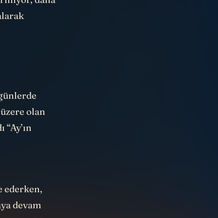
alarak
günlerde
üzere olan
ı “Ay’ın
e ederken,
maya devam