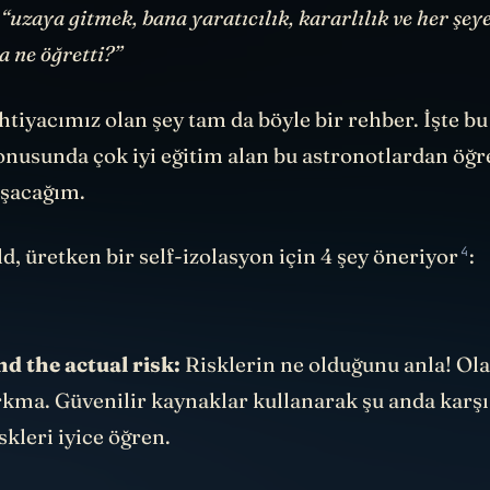
a
“uzaya gitmek, bana yaratıcılık, kararlılık ve her şeye
 ne öğretti?”
tiyacımız olan şey tam da böyle bir rehber. İşte b
konusunda çok iyi eğitim alan bu astronotlardan öğ
laşacağım.
4
d, üretken bir self-izolasyon için
4 şey öneriyor
:
d the actual risk:
Risklerin ne olduğunu anla! Ol
kma. Güvenilir kaynaklar kullanarak şu anda karşı
skleri iyice öğren.