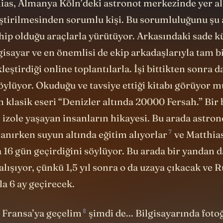
hias, Almanya Köln’deki astronot merkezinde yer al
liştirilmesinden sorumlu kişi. Bu sorumluluğunu şu
hip olduğu araçlarla yürütüyor. Arkasındaki sade 
gisayar ve en önemlisi de ekip arkadaşlarıyla tam 
leştirdiği online toplantılarla. İşi bittikten sonra d
ylüyor. Okuduğu ve tavsiye ettiği kitabı görüyor 
in klasik eseri “Denizler altında 20000 Fersah.” Bir
izole yaşayan insanların hikayesi. Bu arada astron
7
lanırken
suyun altında eğitim alıyorlar
ve Matthias
 16 gün geçirdiğini söylüyor. Bu arada bir yandan 
ışıyor, çünkü 1,5 yıl sonra o da uzaya çıkacak ve R
a 6 ay geçirecek.
8
n
Fransa’ya geçelim
şimdi de... Bilgisayarında foto