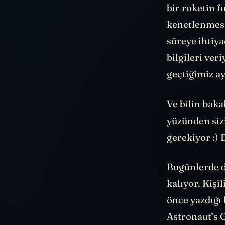
bir roketin f
kenetlenmesi 
süreye ihtiya
bilgileri ver
geçtiğimiz a
Ve bilin baka
yüzünden siz
gerekiyor :)
Bugünlerde 
kalıyor. Kişi
önce yazdığı 
Astronaut’s G