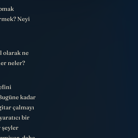
apmak
irmek? Neyi
l olarak ne
er neler?
efini
 Bugüne kadar
gitar çalmayı
aratıcı bir
 şeyler
vermiyor, daha