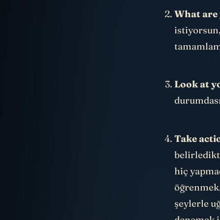
What are 
istiyorsun
tamamla
Look at y
durumdasın
Take acti
belirledik
hiç yapmad
öğrenmek, 
şeylerle u
denemek iç