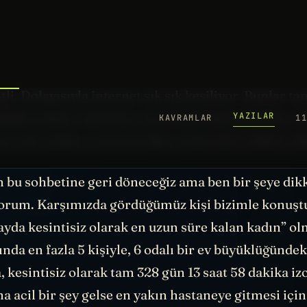
 Winds of Change.
orpions’un o meşhur baladını söylüyorlarmış. Tabi
2
ant anteniyle
sağlanıyor ve grafikte de gördüğünü
tli. Dolayısıyla internet sık sık kesiliyor. Bunlar 
kilde şarkıyı söylerken internet birden kesilmiş. O
ey yok, şarkıyı yarım bırakıp aralarında sohbete da
 bu sohbetine geri döneceğiz ama ben bir şeye dikk
orum. Karşımızda gördüğümüz kişi bizimle konuşt
ayda kesintisiz olarak en uzun süre kalan kadın” o
nında en fazla 5 kişiyle, 6 odalı bir ev büyüklüğündek
 kesintisiz olarak tam 328 gün 13 saat 58 dakika izo
na acil bir şey gelse en yakın hastaneye gitmesi iç