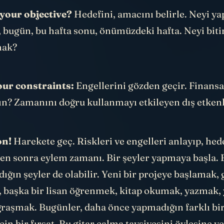
your objective?
Hedefini, amacını belirle. Neyi y
, bugün, bu hafta sonu, önümüzdeki hafta. Neyi bit
mak?
our constraints:
Engellerini gözden geçir. Finansa
? Zamanını doğru kullanmayı etkileyen dış etkenl
on!
Harekete geç. Riskleri ve engelleri anlayıp, hed
ten sonra eylem zamanı. Bir şeyler yapmaya başla.
ığın şeyler de olabilir. Yeni bir projeye başlamak, 
başka bir lisan öğrenmek, kitap okumak, yazmak, y
ğraşmak. Bugünler, daha önce yapmadığın farklı bir
in bir fırsat. Bu gitar çalma tavsiyesini öylesine 