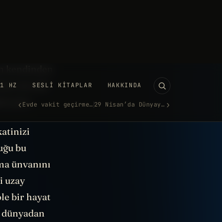
 orada
z gibi sinyal
tam kendinden
nlar da tabi
lmışlar.
atinizi
uğu bu
lma ünvanını
i uzay
le bir hayat
in dünyadan