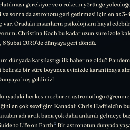
ırlatılması gerekiyor ve o roketin yörünge yolculuğ
ve sonra da astronotu geri getirmesi için en az 3-
ç var. Oradaki insanların psikolojisini hayal edebil
iyorum. Christina Koch bu kadar uzun süre izole ka
y, 6 Şubat 2020’de dünyaya geri döndü.
lım dünyada karşılaştığı ilk haber ne oldu? Pandemi
i belirsiz bir süre boyunca evinizde karantinaya a
 Dünyaya hoş geldiniz!
dünyadaki herkes mecburen astronotluğu öğrenme
liğini en çok sevdiğim Kanadalı Chris Hadfield’ın bu
kitabın adı artık bana çok daha anlamlı gelmeye ba
3
uide to Life on Earth
Bir astronotun dünyada yaş