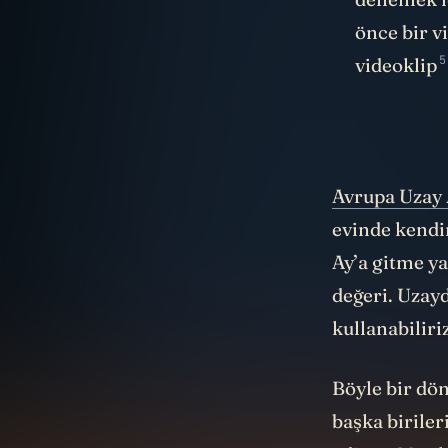
önce bir v
5
videoklip
Avrupa Uzay 
evinde
kendi
Ay’a gitme ya
değeri. Uzayd
kullanabiliri
Böyle bir dön
başka birile