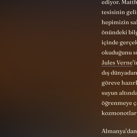
ediyor. Matt
tesisinin ge
hepimizin sa
önündeki bil
içinde gerçek
okuduğunu sö
Jules Verne
’
dış dünyadan 
göreve hazır
suyun altında
öğrenmeye çal
kozmonotlarl
Almanya’da