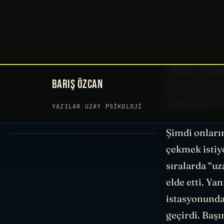
söylüyorduk:
90’lardan Sc
internet
KU b
oldukça gelgi
geçmiş bir şe
yapacak bir ş
Şimdi onların
çekmek istiy
sıralarda “uz
elde etti. Ya
istasyonunda,
geçirdi. Başı