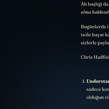
Alt başlığı d
olma hakkında
Bugünlerde ih
izole hayat 
sizlerle pay
Chris Hadfiel
Understan
sadece kor
olduğun ri