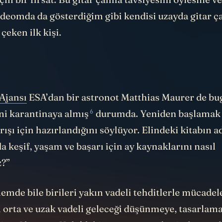
ideomda da gösterdiğim gibi kendisi uzayda gitar ç
çeken ilk kişi.
Ajansı
ESA’dan bir astronot Matthias Maurer de bu
6
ni karantinaya almış
durumda. Yeniden başlamak 
rışı için hazırlandığını söylüyor. Elindeki kitabın ad
a keşif, yaşam ve başarı için ay kaynaklarını nasıl
z?”
emde bile birileri yakın vadeli tehditlerle mücadel
ri orta ve uzak vadeli geleceği düşünmeye, tasarla