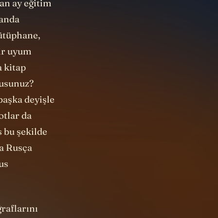
an ay eğitim
 anda
kütüphane,
bir uyum
a kitap
musunuz?
 başka deyişle
otlar da
 bu şekilde
da Rusça
us
ğraflarını