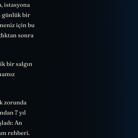
u, istasyona
4 günlük bir
meniz için bu
ldıktan sonra
k bir salgın
lmamız
k zorunda
ndan 7 yıl
şladı:
An
am rehberi.