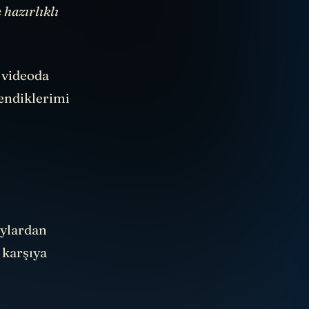
 hazırlıklı
u videoda
rendiklerimi
aylardan
 karşıya