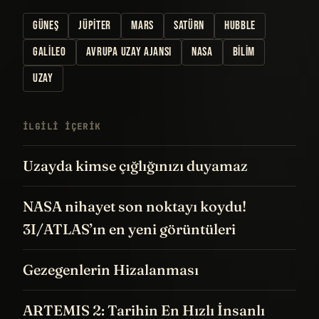
GÜNEŞ
JÜPITER
MARS
SATÜRN
HUBBLE
GALILEO
AVRUPA UZAY AJANSI
NASA
BILIM
UZAY
İLGILI IÇERIK
Uzayda kimse çığlığınızı duyamaz
NASA nihayet son noktayı koydu!
3I/ATLAS’ın en yeni görüntüleri
Gezegenlerin Hizalanması
ARTEMIS 2: Tarihin En Hızlı İnsanlı