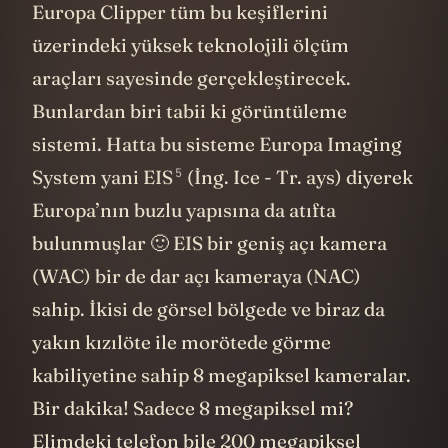
Europa Clipper tüm bu keşiflerini
üzerindeki yüksek teknolojili ölçüm
araçları sayesinde gerçekleştirecek.
Bunlardan biri tabii ki görüntüleme
sistemi. Hatta bu sisteme Europa Imaging
5
System yani
EIS
(İng. Ice - Tr. ays) diyerek
Europa’nın buzlu yapısına da atıfta
bulunmuşlar 🙂 EIS bir geniş açı kamera
(WAC) bir de dar açı kameraya (NAC)
sahip. İkisi de görsel bölgede ve biraz da
yakın kızılöte ile morötede görme
kabiliyetine sahip 8 megapiksel kameralar.
Bir dakika! Sadece 8 megapiksel mi?
Elimdeki telefon bile 200 megapiksel