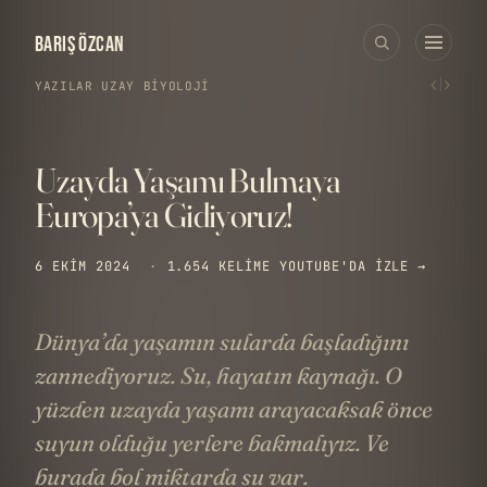
BARIŞ ÖZCAN
‹
›
YAZILAR
›
UZAY
·
BIYOLOJI
Uzayda Yaşamı Bulmaya
Europa’ya Gidiyoruz!
6 EKIM 2024
·
1.654 KELIME
YOUTUBE'DA IZLE →
Dünya’da yaşamın sularda başladığını
zannediyoruz. Su, hayatın kaynağı. O
yüzden uzayda yaşamı arayacaksak önce
suyun olduğu yerlere bakmalıyız. Ve
burada bol miktarda su var.