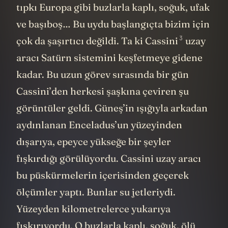
tıpkı Europa gibi buzlarla kaplı, soğuk, ufak
ve başıboş… Bu uydu başlangıçta bizim için
3
çok da şaşırtıcı değildi. Ta ki
Cassini
uzay
aracı Satürn sistemini keşfetmeye gidene
kadar. Bu uzun görev sırasında bir gün
Cassini’den herkesi şaşkına çeviren şu
görüntüler geldi. Güneş’in ışığıyla arkadan
aydınlanan Enceladus’un yüzeyinden
dışarıya, epeyce yükseğe bir şeyler
fışkırdığı görülüyordu. Cassini uzay aracı
bu püskürmelerin içerisinden geçerek
ölçümler yaptı. Bunlar su jetleriydi.
Yüzeyden kilometrelerce yukarıya
fışkırıyordu. O buzlarla kaplı, soğuk, ölü