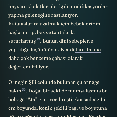
hayvan iskeletleri ile ilgili modifikasyonlar
yapma geleneğine rastlanıyor.
Kafataslarını uzatmak için bebeklerinin
başlarını ip, bez ve tahtalarla
29
sararlarmış
. Bunun dini sebeplerle
yapıldığı düşünülüyor. Kendi
tanrılarına
daha çok benzeme çabası olarak
değerlendiriliyor.
Örneğin Şili çölünde bulunan
şu örneğe
30
bakın
. Doğal bir şekilde mumyalaşmış bu
bebeğe “Ata” ismi verilmişti. Ata sadece 15
cm boyunda, konik şekilli başı ve boyutuna
göre olağandışı sert kemikleri var. Bazıları