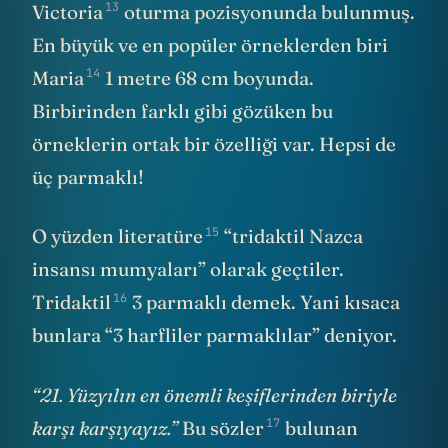
13
Victoria
oturma pozisyonunda bulunmuş.
En büyük ve en popüler örneklerden biri
14
Maria
1 metre 68 cm boyunda.
Birbirinden farklı gibi gözüken bu
örneklerin ortak bir özelliği var. Hepsi de
üç parmaklı!
15
O yüzden
literatüre
“tridaktil Nazca
insansı mumyaları” olarak geçtiler.
16
Tridaktil
3 parmaklı demek. Yani kısaca
bunlara “3
harfliler
parmaklılar” deniyor.
“21. Yüzyılın en önemli keşiflerinden biriyle
17
karşı karşıyayız.”
Bu sözler
bulunan