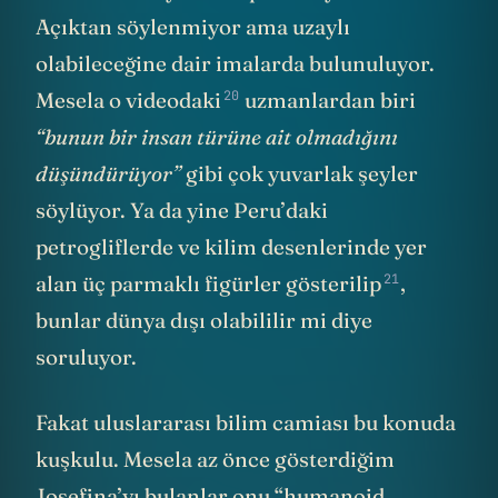
Açıktan söylenmiyor ama uzaylı
olabileceğine dair imalarda bulunuluyor.
20
Mesela
o videodaki
uzmanlardan biri
“bunun bir insan türüne ait olmadığını
düşündürüyor”
gibi çok yuvarlak şeyler
söylüyor. Ya da yine Peru’daki
petrogliflerde ve kilim desenlerinde yer
21
alan üç parmaklı figürler
gösterilip
,
bunlar dünya dışı olabililir mi diye
soruluyor.
Fakat uluslararası bilim camiası bu konuda
kuşkulu. Mesela az önce gösterdiğim
Josefina’yı bulanlar onu “
humanoid