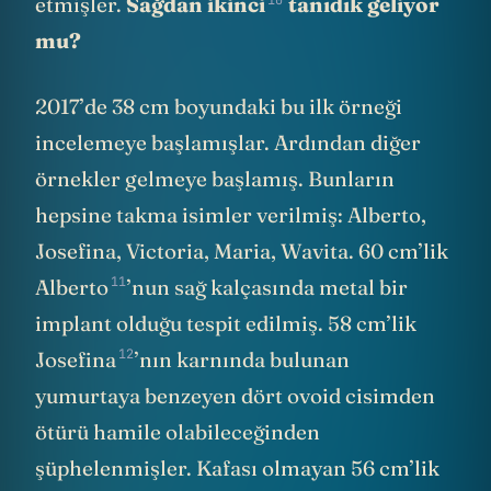
etmişler.
Sağdan ikinci
tanıdık geliyor
mu?
2017’de 38 cm boyundaki bu ilk örneği
incelemeye başlamışlar. Ardından diğer
örnekler gelmeye başlamış. Bunların
hepsine takma isimler verilmiş: Alberto,
Josefina, Victoria, Maria, Wavita. 60 cm’lik
11
Alberto
’nun sağ kalçasında metal bir
implant olduğu tespit edilmiş. 58 cm’lik
12
Josefina
’nın karnında bulunan
yumurtaya benzeyen dört ovoid cisimden
ötürü hamile olabileceğinden
şüphelenmişler. Kafası olmayan 56 cm’lik