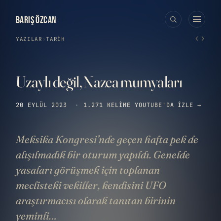
BARIŞ ÖZCAN
‹
›
YAZILAR
›
TARIH
Uzaylı değil, Nazca mumyaları
20 EYLÜL 2023
·
1.271 KELIME
YOUTUBE'DA IZLE →
Meksika Kongresi’nde geçen hafta pek de
alışılmadık bir oturum yapıldı. Genelde
yasaları görüşmek için toplanan
meclisteki vekiller, kendisini UFO
araştırmacısı olarak tanıtan birinin
yeminli…