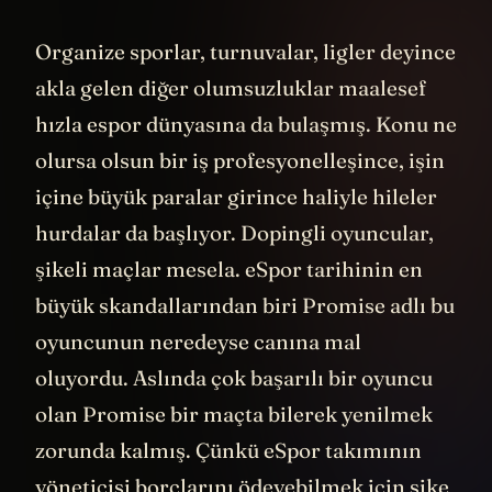
Organize sporlar, turnuvalar, ligler deyince
akla gelen diğer olumsuzluklar maalesef
hızla espor dünyasına da bulaşmış. Konu ne
olursa olsun bir iş profesyonelleşince, işin
içine büyük paralar girince haliyle hileler
hurdalar da başlıyor. Dopingli oyuncular,
şikeli maçlar mesela. eSpor tarihinin en
büyük skandallarından biri Promise adlı bu
oyuncunun neredeyse canına mal
oluyordu. Aslında çok başarılı bir oyuncu
olan Promise bir maçta bilerek yenilmek
zorunda kalmış. Çünkü eSpor takımının
yöneticisi borçlarını ödeyebilmek için şike