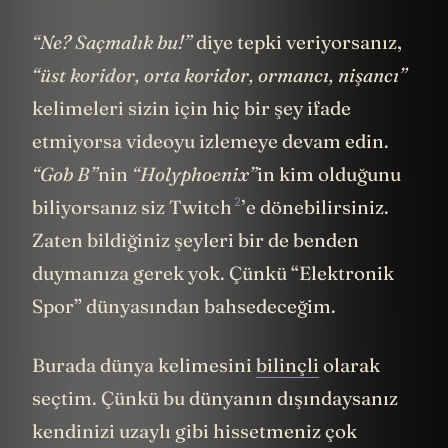
“Ne? Saçmalık bu!”
diye tepki veriyorsanız,
“üst koridor, orta koridor, ormancı, nişancı”
kelimeleri sizin için hiç bir şey ifade
etmiyorsa videoyu izlemeye devam edin.
“Gob B”
nin
“Holyphoenix”
in kim olduğunu
2
biliyorsanız siz
Twitch
’e dönebilirsiniz.
Zaten bildiğiniz şeyleri bir de benden
duymanıza gerek yok. Çünkü “Elektronik
Spor” dünyasından bahsedeceğim.
Burada dünya kelimesini
bilinçli
olarak
seçtim. Çünkü bu dünyanın dışındaysanız
kendinizi uzaylı gibi hissetmeniz çok