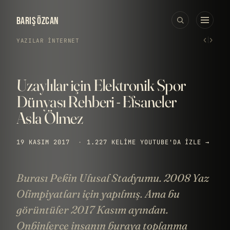
BARIŞ ÖZCAN
‹
›
YAZILAR
›
İNTERNET
Uzaylılar için Elektronik Spor
Dünyası Rehberi - Efsaneler
Asla Ölmez
19 KASIM 2017
·
1.227 KELIME
YOUTUBE'DA IZLE →
Burası Pekin Ulusal Stadyumu. 2008 Yaz
Olimpiyatları için yapılmış. Ama bu
görüntüler 2017 Kasım ayından.
Onbinlerce insanın buraya toplanma