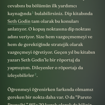
cevabını bu bölümün ilk
yardımcı
1
kaynağında
bulabilirsiniz. Dip kitabında
Seth Godin
tam olarak bu konuları
anlatıyor. O kopuş noktasına dip noktası
adını veriyor. Size hem vazgeçmemeyi ve
hem de gerektiğinde stratejik olarak
vazgeçmeyi öğretiyor. Geçen yıl bu kitabın
yazarı Seth Godin’le bir röportaj da
yapmıştım. Dileyenler o röportajı da
2
izleyebilirler
.
Öğrenmeyi öğrenirken farkında olmamız
gereken bir nokta daha var. O da “Pareto
Prensibi.” 80’e 20 kuralı olarak da bilinir