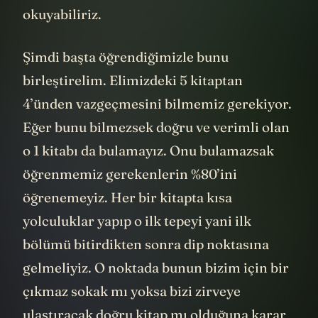
okuyabiliriz.
Şimdi başta öğrendiğimizle bunu
birleştirelim. Elimizdeki 5 kitaptan
4’ünden vazgeçmesini bilmemiz gerekiyor.
Eğer bunu bilmezsek doğru ve verimli olan
o 1 kitabı da bulamayız. Onu bulamazsak
öğrenmemiz gerekenlerin %80’ini
öğrenemeyiz. Her bir kitapta kısa
yolculuklar yapıp o ilk tepeyi yani ilk
bölümü bitirdikten sonra dip noktasına
gelmeliyiz. O noktada bunun bizim için bir
çıkmaz sokak mı yoksa bizi zirveye
ulaştıracak doğru kitap mı olduğuna karar