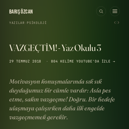
BARIŞ ÖZCAN
‹
›
YAZILAR
›
PSIKOLOJI
VAZGEÇTİM! - Yaz Okulu 3
29 TEMMUZ 2018
·
804 KELIME
YOUTUBE'DA IZLE →
Motivasyon konuşmalarında sık sık
duyduğumuz bir cümle vardır: Asla pes
etme, sakın vazgeçme! Doğru. Bir hedefe
ulaşmaya çalışırken daha ilk engelde
vazgeçmemek gerekir.