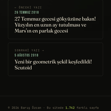
← ÖNCEKI YAZI
26 TEMMUZ 2018
27 Temmuz gecesi gökyüzüne bakın!
Yüzyılın en uzun ay tutulması ve
Mars’ın en parlak gecesi
SONRAKI YAZI →
5 AĞUSTOS 2018
Yeni bir geometrik şekil keşfedildi!
Scutoid
© 2026 Barış Özcan · Bu sitede
1.742
farklı sayfa