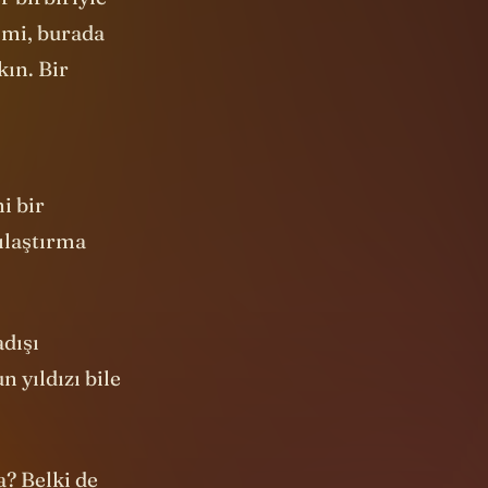
r birbiriyle
 mi, burada
kın. Bir
i bir
ılaştırma
adışı
 yıldızı bile