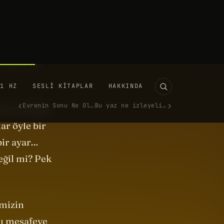
aklı bir gül
erçekleşmesi
 muydu ki?
lan uzaklığı
ar öyle bir
 bir ayar…
Değil mi? Pek
imizin