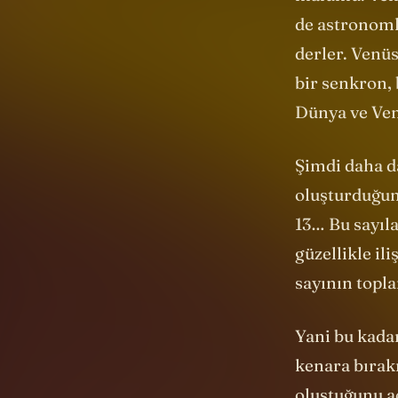
malumu. Venü
de astronomla
derler. Venü
bir senkron, 
Dünya ve Ven
Şimdi daha da
oluşturduğum
13… Bu sayıla
güzellikle ili
sayının topla
Yani bu kadar
kenara bırakm