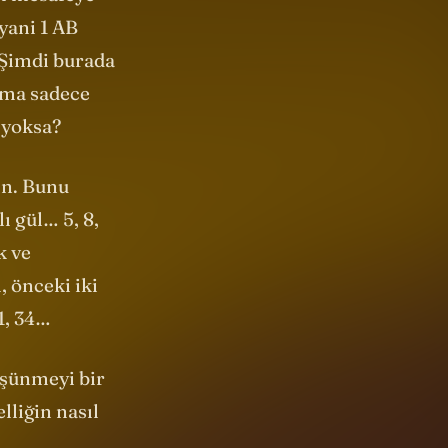
sı mesafeye
yani 1 AB
 Şimdi burada
 Ama sadece
ı yoksa?
ın. Bunu
lı gül… 5, 8,
k ve
, önceki iki
21, 34…
üşünmeyi bir
lliğin nasıl