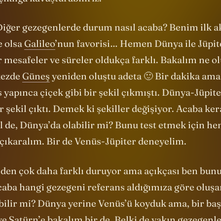
ıklığa kavuşturabiliriz.
iğer gezegenlerde durum nasıl acaba? Benim ilk 
e olsa
Galileo
’nun favorisi… Hemen Dünya ile Jüpit
r mesafeler ve süreler oldukça farklı. Bakalım ne 
kezde
Güneş
yeniden oluştu adeta 🙂 Bir dakika ama 
yapınca çiçek gibi bir şekil çıkmıştı. Dünya-Jüpite
r şekil çıktı. Demek ki şekiller değişiyor. Acaba ke
il de, Dünya’da olabilir mi? Bunu test etmek için h
ıkaralım. Bir de Venüs-Jüpiter deneyelim.
nden çok daha farklı duruyor ama açıkçası ben bun
aba hangi gezegeni referans aldığımıza göre oluşan
bilir mi? Dünya yerine Venüs’ü koyduk ama, bir baş