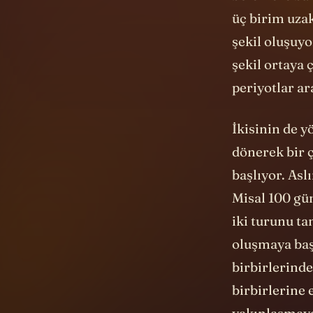
bölenlere bak
üç birim uzakl
şekil oluşuyo
şekil ortaya
periyotlar ar
İkisinin de yö
dönerek bir 
başlıyor. Asl
Misal 100 gü
iki turunu t
oluşmaya baş
birbirlerind
birbirlerine