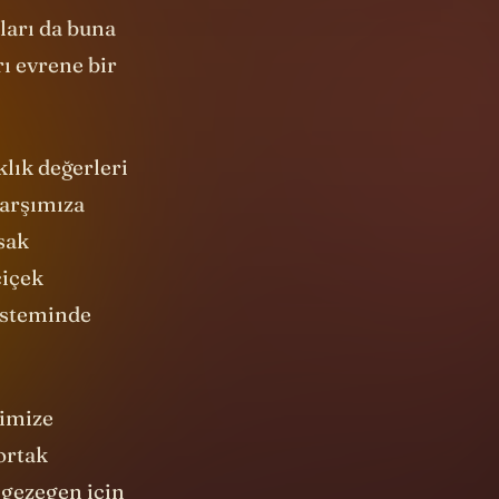
? Belki de
ları da buna
rı evrene bir
lık değerleri
karşımıza
sak
çiçek
sisteminde
pimize
ortak