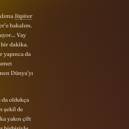
aklıma
Jüpiter
er’e bakalım.
oluyor… Vay
bir dakika.
r yapınca da
ramet
emen Dünya’yı
u da oldukça
 şekil de
ka yakın çift