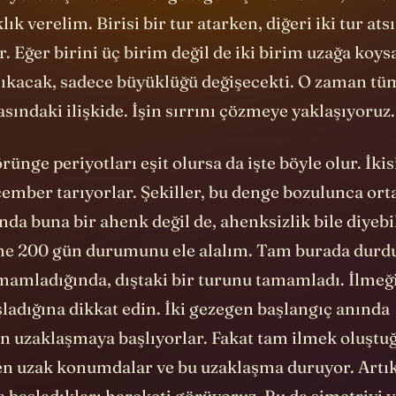
ıyoruz. Şimdi birinci gezegen için bir birim, ikinci
ık verelim. Birisi bir tur atarken, diğeri iki tur ats
r. Eğer birini üç birim değil de iki birim uzağa koys
 çıkacak, sadece büyüklüğü değişecekti. O zaman tü
asındaki ilişkide. İşin sırrını çözmeye yaklaşıyoruz.
rünge periyotları eşit olursa da işte böyle olur. İkis
çember tarıyorlar. Şekiller, bu denge bozulunca or
ında buna bir ahenk değil de, ahenksizlik bile diyebi
ne 200 gün durumunu ele alalım. Tam burada durdu
amamladığında, dıştaki bir turunu tamamladı. İlmeğ
ladığına dikkat edin. İki gezegen başlangıç anında
en uzaklaşmaya başlıyorlar. Fakat tam ilmek oluşt
 en uzak konumdalar ve bu uzaklaşma duruyor. Artık