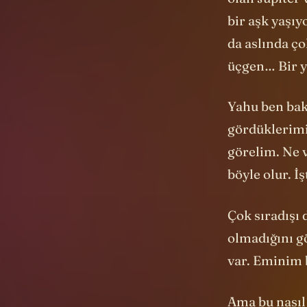
olan Jüpiter
bir aşk yaşıy
da aslında ço
üçgen… Bir y
Yahu ben bak
gördüklerimi
görelim. Ne 
böyle olur. İ
Çok sıradışı 
olmadığını gö
var. Eminim 