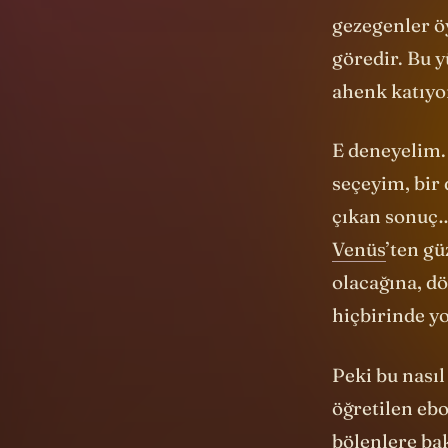
Ama bu nasıl
gezegenler öy
göredir. Bu y
ahenk katıyo
E deneyelim.
seçeyim, bir 
çıkan sonuç…
Venüs
’ten gü
olacağına, d
hiçbirinde y
Peki bu nası
öğretilen ebo