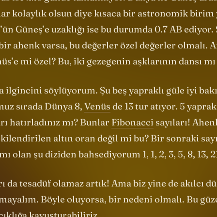
s ise 225 günde tamamlıyor. Dünya ile Güneş ara
r kolaylık olsun diye kısaca bir astronomik birim 
s’ün Güneş’e uzaklığı ise bu durumda 0.7 AB ediyor.
bir ahenk varsa, bu değerler özel değerler olmalı.
üs’e mi özel? Bu, iki gezegenin aşklarının dansı m
 ilgincini söylüyorum. Şu beş yapraklı güle iyi bak
uz sırada Dünya 8,
Venüs
de 13 tur atıyor. 5 yaprak
rı hatırladınız mı? Bunlar
Fibonacci
sayıları! Ahen
şkilendirilen altın oran değil mi bu? Bir sonraki sayı
mı olan şu diziden bahsediyorum 1, 1, 2, 3, 5, 8, 13, 
ı da tesadüf olamaz artık! Ama biz yine de akılcı d
ayalım. Böyle oluyorsa, bir nedeni olmalı. Bu güze