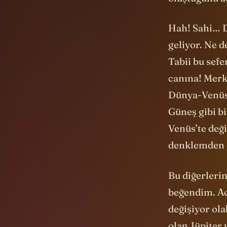
oluştuğunu aç
Hah! Sahi… D
geliyor. Ne d
Tabii bu sefe
canına! Mer
Dünya-Venüs 
Güneş gibi bi
Venüs’te değ
denklemden ç
Bu diğerleri
beğendim. Ac
değişiyor ola