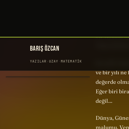
çizgiyi takip 
çıkıyor!
Bir dakika! 
bir tesadüf m
Yoksa biriler
Bu şekli oluş
ve bir yılı n
değerde olmal
Eğer biri bir
değil…
Dünya, Güneş