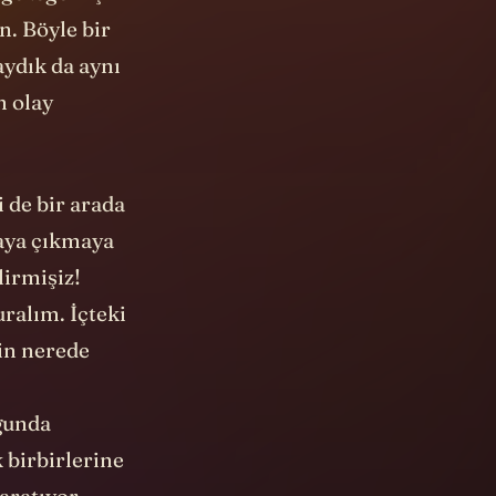
 gezegen için
ın. Böyle bir
aydık da aynı
m olay
i de bir arada
taya çıkmaya
lirmişiz!
ralım. İçteki
in nerede
uğunda
 birbirlerine