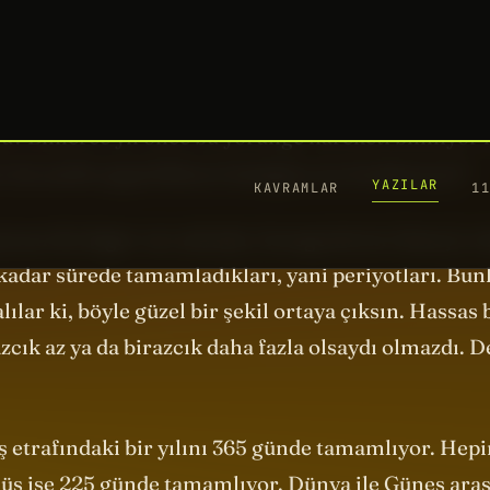
ettiğimizde sıradışı bir şey oluyor... Ortaya beş yapr
Ama nasıl olur? Bunun güzellik tanrıçası Venüs’te g
ü? Binlerce yıl önce bu yörünge hareketi biliniyor
i, bu antik uygarlıkların kulağına mı fısıldamıştı?
turan iki değer var aslında. Gezegenlerin Güneş’e o
e kadar sürede tamamladıkları, yani periyotları. Bunl
ılar ki, böyle güzel bir şekil ortaya çıksın. Hassas
azcık az ya da birazcık daha fazla olsaydı olmazdı. 
 etrafındaki bir yılını 365 günde tamamlıyor. Hep