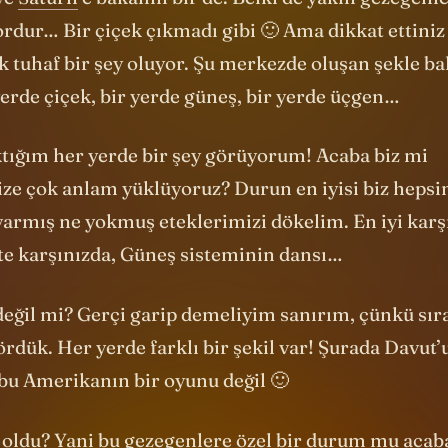
 ve
Satürn
’e bakalım bir de. Belki de yakın gezegenle
ordur… Bir çiçek çıkmadı gibi 🙂 Ama dikkat ettiniz
k tuhaf bir şey oluyor. Şu merkezde oluşan şekle ba
erde çiçek, bir yerde güneş, bir yerde üçgen…
tığım her yerde bir şey görüyorum! Acaba biz mi
ze çok anlam yüklüyoruz? Durun en iyisi biz hepsin
varmış ne yokmuş eteklerimizi dökelim. En iyi karş
şte karşınızda, Güneş sisteminin dansı…
değil mi? Gerçi garip demeliyim sanırım, çünkü sır
rdük. Her yerde farklı bir şekil var! Şurada Davut’un
bu Amerikanın bir oyunu değil 🙂