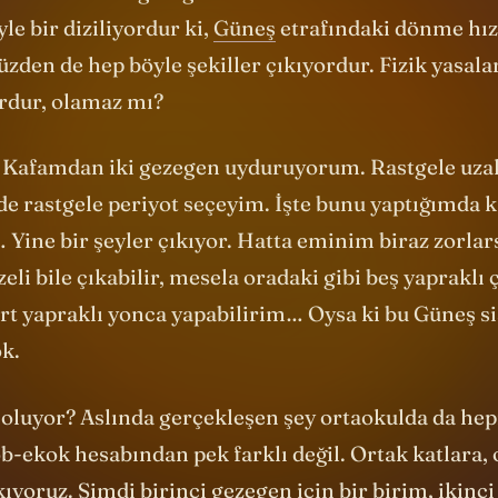
 oldu? Yani bu gezegenlere özel bir durum mu acaba
le bir diziliyordur ki,
Güneş
etrafındaki dönme hız
üzden de hep böyle şekiller çıkıyordur. Fizik yasala
rdur, olamaz mı?
 Kafamdan iki gezegen uyduruyorum. Rastgele uzak
de rastgele periyot seçeyim. İşte bunu yaptığımda 
 Yine bir şeyler çıkıyor. Hatta eminim biraz zorlar
zeli bile çıkabilir, mesela oradaki gibi beş yapraklı 
ört yapraklı yonca yapabilirim… Oysa ki bu Güneş 
ok.
l oluyor? Aslında gerçekleşen şey ortaokulda da he
b-ekok hesabından pek farklı değil. Ortak katlara, 