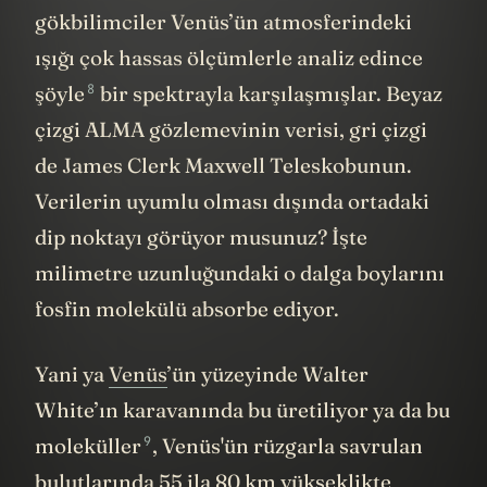
gökbilimciler Venüs’ün atmosferindeki
ışığı çok hassas ölçümlerle analiz edince
8
şöyle
bir spektrayla karşılaşmışlar. Beyaz
çizgi ALMA gözlemevinin verisi, gri çizgi
de James Clerk Maxwell Teleskobunun.
Verilerin uyumlu olması dışında ortadaki
dip noktayı görüyor musunuz? İşte
milimetre uzunluğundaki o dalga boylarını
fosfin molekülü absorbe ediyor.
Yani ya
Venüs
’ün yüzeyinde Walter
White’ın karavanında bu üretiliyor ya da bu
9
moleküller
, Venüs'ün rüzgarla savrulan
bulutlarında 55 ila 80 km yükseklikte