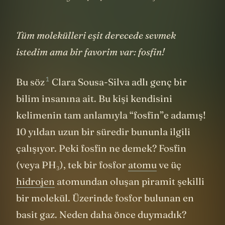
Tüm molekülleri eşit derecede sevmek
istedim ama bir favorim var: fosfin!
1
Bu söz
Clara Sousa-Silva adlı genç bir
bilim insanına ait. Bu kişi kendisini
kelimenin tam anlamıyla “fosfin”e adamış!
10 yıldan uzun bir süredir bununla ilgili
çalışıyor. Peki fosfin ne demek? Fosfin
(veya PH₃), tek bir fosfor
atomu
ve üç
hidrojen
atomundan oluşan piramit şekilli
bir molekül. Üzerinde fosfor bulunan en
basit gaz. Neden daha önce duymadık?