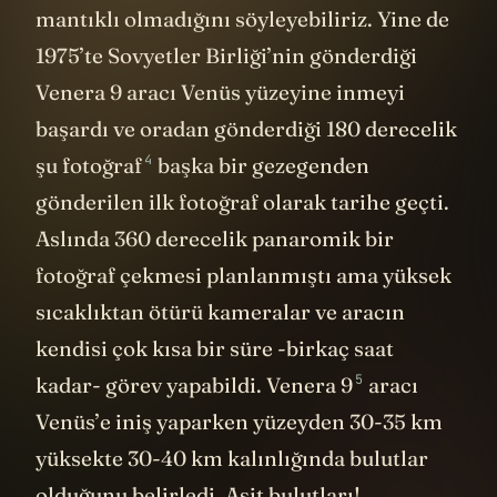
mantıklı olmadığını söyleyebiliriz. Yine de
1975’te Sovyetler Birliği’nin gönderdiği
Venera 9 aracı Venüs yüzeyine inmeyi
başardı ve oradan gönderdiği 180 derecelik
4
şu fotoğraf
başka bir gezegenden
gönderilen ilk fotoğraf olarak tarihe geçti.
Aslında 360 derecelik panaromik bir
fotoğraf çekmesi planlanmıştı ama yüksek
sıcaklıktan ötürü kameralar ve aracın
kendisi çok kısa bir süre -birkaç saat
5
kadar- görev yapabildi.
Venera 9
aracı
Venüs’e iniş yaparken yüzeyden 30-35 km
yüksekte 30-40 km kalınlığında bulutlar
olduğunu belirledi. Asit bulutları!