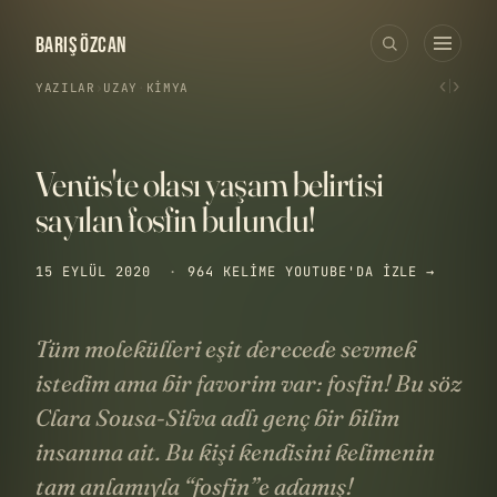
BARIŞ ÖZCAN
‹
›
YAZILAR
›
UZAY
·
KIMYA
Venüs'te olası yaşam belirtisi
sayılan fosfin bulundu!
15 EYLÜL 2020
·
964 KELIME
YOUTUBE'DA IZLE →
Tüm molekülleri eşit derecede sevmek
istedim ama bir favorim var: fosfin! Bu söz
Clara Sousa-Silva adlı genç bir bilim
insanına ait. Bu kişi kendisini kelimenin
tam anlamıyla “fosfin”e adamış!