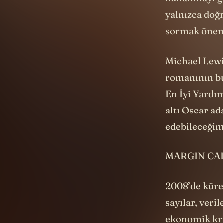
kullanmayı ge
yalnızca doğr
sormak önem
Michael Lewis
romanının bu
En İyi Yardı
altı Oscar ad
edebileceğim 
MARGIN CA
2008’de küres
sayılar, veri