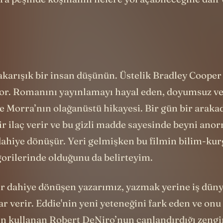
ra peşinde koşmanın nelere yol açabileceğine dair 
karışık bir insan düşünün. Üstelik Bradley Cooper
yor. Romanını yayınlamayı hayal eden, doyumsuz ve 
e Morra’nın olağanüstü hikayesi. Bir gün bir araka
ir ilaç verir ve bu gizli madde sayesinde beyni ano
dahiye dönüşür. Yeri gelmişken bu filmin bilim-kur
gorilerinde olduğunu da belirteyim.
ir dahiye dönüşen yazarımız, yazmak yerine iş düny
 verir. Eddie'nin yeni yeteneğini fark eden ve onu