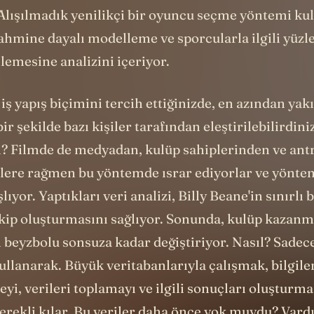
u soruları sorarak gerçekleri ortaya çıkarıyorlar. V
 Alışılmadık yenilikçi bir oyuncu seçme yöntemi kul
hmine dayalı modelleme ve sporcularla ilgili yüzle
lemesine analizini içeriyor.
 iş yapış biçimini tercih ettiğinizde, en azından ya
ir şekilde bazı kişiler tarafından eleştirilebilirdini
m? Filmde de medyadan, kulüp sahiplerinden ve an
rilere rağmen bu yöntemde ısrar ediyorlar ve yönte
ıyor. Yaptıkları veri analizi, Billy Beane'in sınırlı 
kip oluşturmasını sağlıyor. Sonunda, kulüp kazanm
 beyzbolu sonsuza kadar değiştiriyor. Nasıl? Sade
llanarak. Büyük veritabanlarıyla çalışmak, bilgile
eyi, verileri toplamayı ve ilgili sonuçları oluşturma