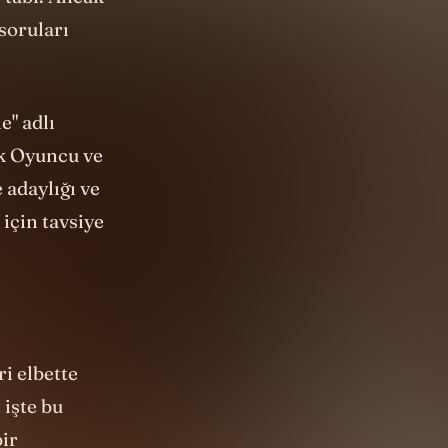
 tabi. Ancak
soruları
e" adlı
ek Oyuncu ve
 adaylığı ve
 için tavsiye
i elbette
 işte bu