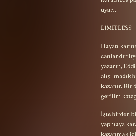
kuralsızca pa
uyarı.
LIMITLESS
Hayatı karma
canlandırılı
yazarın, Eddi
alışılmadık b
kazanır. Bir 
gerilim kate
İşte birden b
yapmaya karar