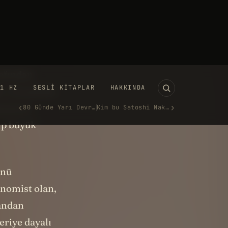
rafından
r. Gerçek bir
lometre
ıp büyük
ünü
onomist olan,
 andan