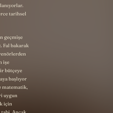
eriye dayalı
lanıyorlar.
rce tarihsel
kın geçmişe
z. Fal bakarak
trenörlerden
m işe
bir bütçeye
aya başlıyor
ce matematik,
ri uygun
k için