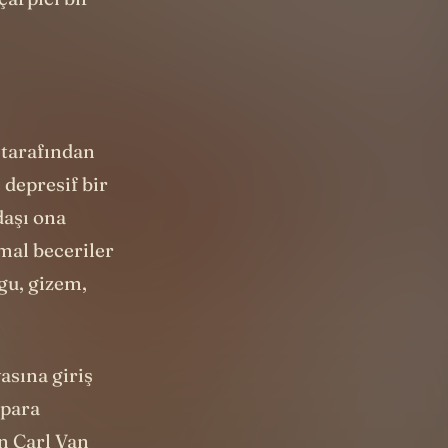
çarpıcı bir
 tarafından
depresif bir
daşı ona
rmal beceriler
gu, gizem,
asına giriş
 para