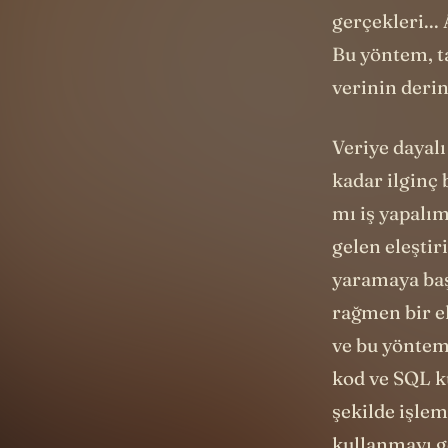
itibaren doğr
gerçekleri...
Bu yöntem, ta
verinin derin
Veriye dayalı
kadar ilginç b
mı iş yapalı
gelen eleşti
yaramaya başl
rağmen bir e
ve bu yöntem
kod ve SQL ku
şekilde işlem