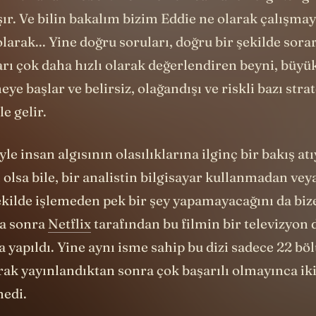
n kullanan Robert DeNiro’nun canlandırdığı zengi
şır. Ve bilin bakalım bizim Eddie ne olarak çalışmay
 olarak... Yine doğru soruları, doğru bir şekilde sora
arı çok daha hızlı olarak değerlendiren beyni, büy
eye başlar ve belirsiz, olağandışı ve riskli bazı stra
le gelir.
le insan algısının olasılıklarına ilginç bir bakış at
 olsa bile, bir analistin bilgisayar kullanmadan veya
ekilde işlemeden pek bir şey yapamayacağını da bize
ha sonra
Netflix
tarafından bu filmin bir televizyon d
 yapıldı. Yine aynı isme sahip bu dizi sadece 22 bö
rak yayınlandıktan sonra çok başarılı olmayınca ik
medi.