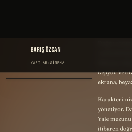
Kimse doğru
MONEYBAL
Doğru soruyu
canlandırılan
hikayeye daya
taşıydı. Ver
ekrana, beya
Karakterimiz
yönetiyor. D
Yale mezunu P