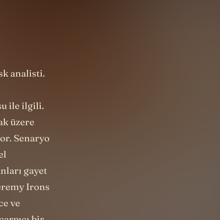
bir
k analisti.
ile ilgili.
ak üzere
yor. Senaryo
el
nları gayet
Jeremy Irons
ce ve