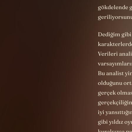
ekonomik kriz
gökdelende g
geriliyorsun
Dediğim gibi 
karakterlerde
Verileri anal
varsayımların
Bu analist y
olduğunu orta
gerçek olmas
gerçekçiliğin
iyi yansıttı
gibi yıldız o