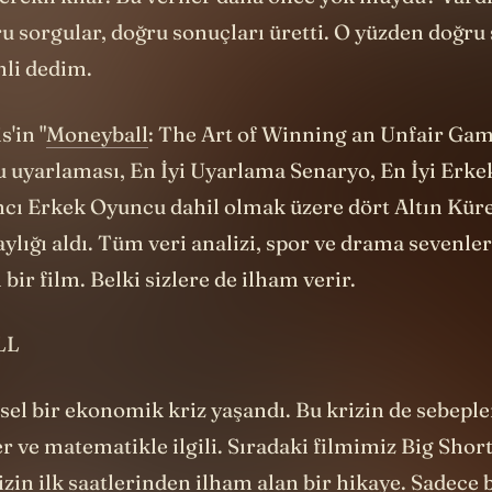
rekli kılar. Bu veriler daha önce yok muydu? Vardı
u sorgular, doğru sonuçları üretti. O yüzden doğru 
li dedim.
'in "
Moneyball
: The Art of Winning an Unfair Gam
 uyarlaması, En İyi Uyarlama Senaryo, En İyi Erk
mcı Erkek Oyuncu dahil olmak üzere dört Altın Küre
aylığı aldı. Tüm veri analizi, spor ve drama sevenler
bir film. Belki sizlere de ilham verir.
LL
el bir ekonomik kriz yaşandı. Bu krizin de sebepler
ler ve matematikle ilgili. Sıradaki filmimiz Big Short