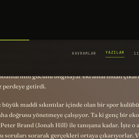
 soruyu sormuyor.
L
 soranlardan biri
Moneyball
filminde Brad Pitt ta
 Oakland Athletics beyzbol menajeri Billy Beane'di
nan bu film, tarih analistlerini göstermede bir ki
itabanlarının gücünü bilgisayar ekranlarından çıkar
z perdeye getirdi.
 büyük maddi sıkıntılar içinde olan bir spor kulüb
aha doğrusu yönetmeye çalışıyor. Ta ki genç bir ek
eter Brand (Jonah Hill) ile tanışana kadar. İşte o