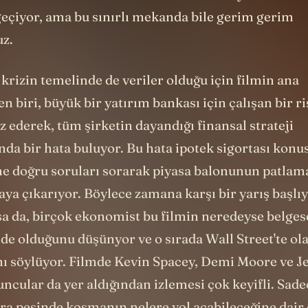
in ilk saatlerinden ilham alan bir hikaye. Sadece 
eçiyor, ama bu sınırlı mekanda bile gerim gerim
uz.
krizin temelinde de veriler olduğu için filmin ana
n biri, büyük bir yatırım bankası için çalışan bir ris
iz ederek, tüm şirketin dayandığı finansal strateji
da bir hata buluyor. Bu hata ipotek sigortası konusu 
ine doğru soruları sorarak piyasa balonunun patlam
ya çıkarıyor. Böylece zamana karşı bir yarış başlı
a da, birçok ekonomist bu filmin neredeyse belges
de olduğunu düşünyor ve o sırada Wall Street'te ola
ğını söylüyor. Filmde Kevin Spacey, Demi Moore ve 
yuncular da yer aldığından izlemesi çok keyifli. Sade