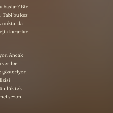
n Carl Van
a başlar? Bir
r. Tabi bu kez
ük miktarda
tejik kararlar
ıyor. Ancak
 verileri
 gösteriyor.
izisi
lümlük tek
inci sezon