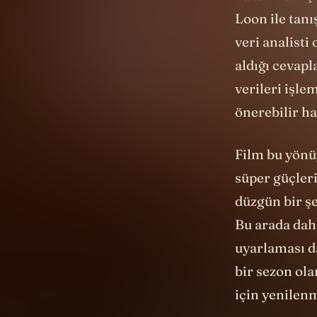
kazanmak içi
Loon ile tanı
veri analisti
aldığı cevapl
verileri işlem
önerebilir ha
Film bu yönüy
süper güçleri
düzgün bir ş
Bu arada da
uyarlaması da
bir sezon ola
için yenilen