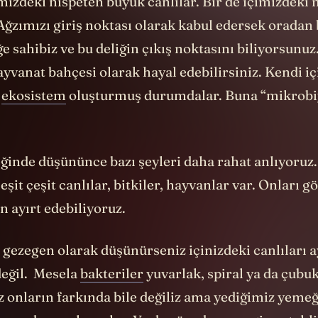
mizdeki nispeten büyük canlılar. Bir de içimizdeki 
 Ağzımızı giriş noktası olarak kabul edersek oradan
ğe sahibiz ve bu deliğin çıkış noktasını biliyorsunuz
ayvanat bahçesi olarak hayal edebilirsiniz. Kendi i
r
ekosistem
oluşturmuş durumdalar. Buna “
mikrob
ğinde düşününce bazı şeyleri daha rahat anlıyoruz
eşit çeşit canlılar, bitkiler, hayvanlar var. Onları g
n ayırt edebiliyoruz.
 gezegen olarak düşünürseniz içinizdeki canlıları a
değil. Mesela
bakteriler
yuvarlak, spiral ya da çubu
iz onların farkında bile değiliz ama yediğimiz yemeğ