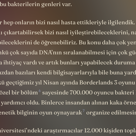
bu bakterilerin genleri var.
hep onların bizi nasıl hasta ettikleriyle ilgilendik
 çıkartabilirsek bizi nasıl iyileştirebileceklerini, n
bileceklerini de öğrenebiliriz. Bu konu daha çok y
ünkü çok sayıda DNA’nın sıralanabilmesi için çok gü
a ihtiyaç vardı ve artık bunları yapabilecek duruma
ızdan bazıları kendi bilgisayarlarıyla bile buna ya
kü geçtiğimiz yıl Nisan ayında Borderlands 3 oyunu
6
özel bir bölüm
sayesinde 700.000 oyuncu bakteri
 yardımcı oldu. Binlerce insandan alınan kaka örne
7
enetik bilginin o
yun oynayarak
organize edilmesin
versitesi’ndeki araştırmacılar 12.000 kişiden topl