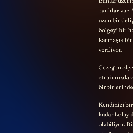
Bunlar üzeri
canlılar var.
uzun bir deli
bölgeyi bir h
karmaşık bi
veriliyor.
Gezegen ölçe
etrafımızda ç
birbirlerinde
Kendinizi bir
kadar kolay 
olabiliyor. B