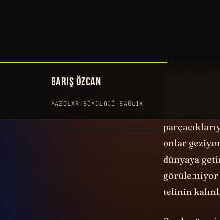
biz yapan, d
kadar aynı z
Onlarsız biz,
Şu anda yüzü
makinesiyle d
karşılaşırım.
parçacıklarıy
onlar geziyor
dünyaya geti
görülemiyor 
telinin kalınl