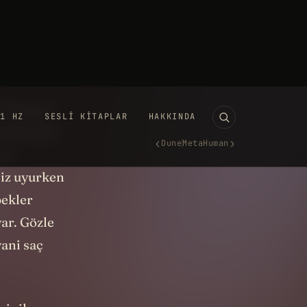
ey, beynimiz
 Fotoğraf
görüntüyle
 ve
siz uyurken
bekler
ar. Gözle
ani saç