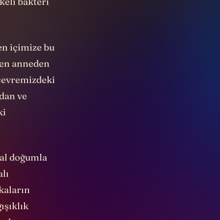
eli bakteri
en içimize bu
ken anneden
 çevremizdeki
dan ve
ki
mal doğumla
lı
kaların
ışıklık