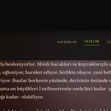
avranışlarımızı etkileyen, vücudumuza şekil veren ş
amanda bu mikroskobik canlılar.
 biz olamayız. Hepimiz yarı yarıya mikrobuz.
mü ellerken eklembacaklı canlılara dokunuyorum.
eğil de bir mikroskopla “selfie” çeksem şöyle bir 
 Akar ya da mayt adı verilen bu canlılar deri tozları
la besleniyorlar. Minik bacakları ve kuyruklarıyla 
, eğleniyor, hareket ediyor, birlikte oluyor, yeni be
riyor. Bunlar herkesin yüzünde, derisinin üstünde v
ama en büyükleri 1 milimetrenin onda biri kadar -y
ığı kadar- olabiliyor.