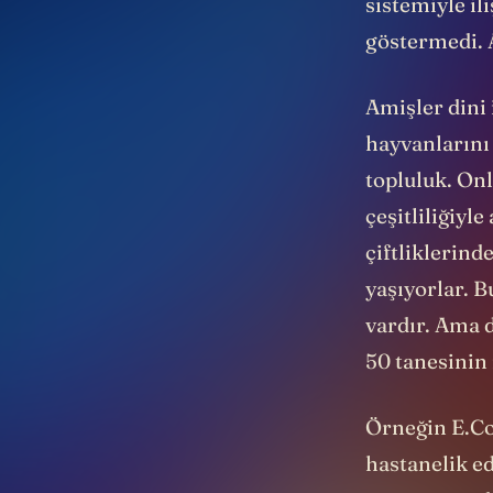
sistemiyle il
göstermedi.
Amişler dini 
hayvanlarını 
topluluk. On
çeşitliliğiyl
çiftliklerind
yaşıyorlar. 
vardır. Ama
50 tanesinin 
Örneğin E.Col
hastanelik ed