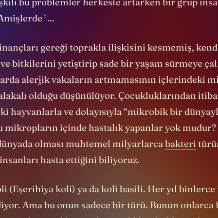
işkili bu problemler herkeste artarken bir grup insa
5
Amişlerde
...
inançları gereği toprakla ilişkisini kesmemiş, kend
ve bitkilerini yetiştirip sade bir yaşam sürmeye çal
larda alerjik vakaların artmamasının içlerindeki
e alakalı olduğu düşünülüyor. Çocukluklarından itib
eki hayvanlarla ve dolayısıyla “mikrobik bir dünyayla
Bu mikropların içinde hastalık yapanlar yok mudur?
 dünyada olması muhtemel milyarlarca
bakteri
türü
insanları hasta ettiğini biliyoruz.
i (Eşerihiya koli) ya da koli basili. Her yıl binlerce
iyor. Ama bu onun sadece bir türü. Bunun onlarca f