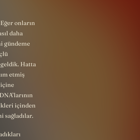
. Eğer onların
asıl daha
eni gündeme
çlü
 geldik. Hatta
rdım etmiş
 içine
 DNA’larının
kleri içinden
i sağladılar.
adıkları