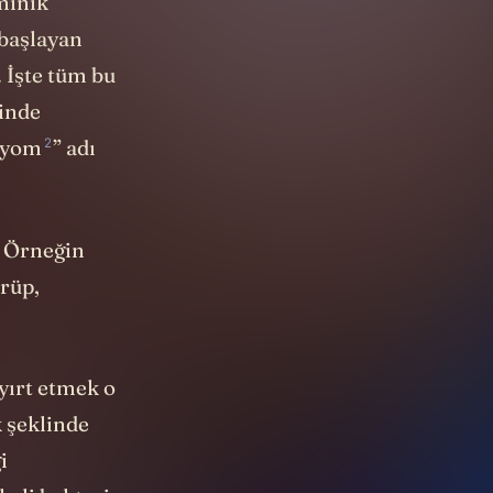
minik
 başlayan
. İşte tüm bu
çinde
2
iyom
” adı
. Örneğin
örüp,
yırt etmek o
k şeklinde
i