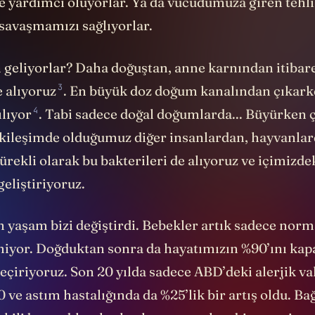
 yardımcı oluyorlar. Ya da vücudumuza giren tehlik
savaşmamızı sağlıyorlar.
 geliyorlar? Daha doğuştan, anne karnından itibar
3
e
alıyoruz
. En büyük doz doğum kanalından çıkar
4
ılıyor
. Tabi sadece doğal doğumlarda... Büyürken
kileşimde olduğumuz diğer insanlardan, hayvanlar
ürekli olarak bu bakterileri de alıyoruz ve içimizde
geliştiriyoruz.
 yaşam bizi değiştirdi. Bebekler artık sadece nor
iyor. Doğduktan sonra da hayatımızın %90’ını kapa
eçiriyoruz. Son 20 yılda sadece ABD’deki alerjik va
 ve astım hastalığında da %25’lik bir artış oldu. Bağ