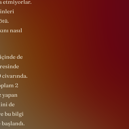
a etmiyorlar.
inleri
ötü.
ını nasıl
 içinde de
cresinde
 civarında.
oplam 2
z yapan
ini de
e bu bilgi
 başlandı.