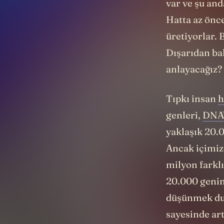
var ve şu and
Hatta az önce
üretiyorlar. B
Dışarıdan bak
anlayacağız?
Tıpkı insan
h
genleri,
DNA
yaklaşık 20.
Ancak içimiz
milyon farklı
20.000 genin 
düşünmek dur
sayesinde art