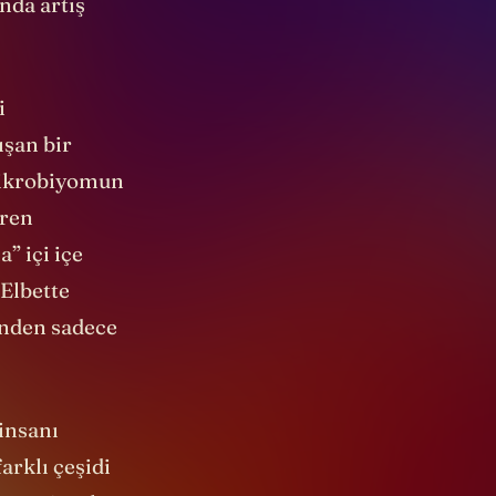
nda artış
i
ışan bir
 mikrobiyomun
aren
” içi içe
 Elbette
nden sadece
 insanı
arklı çeşidi