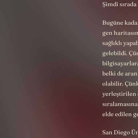
Şimdi sırada 
Bugüne kadar 
gen haritasını
sağlıklı yapa
gelebildi. Ç
bilgisayarlar
belki de aran
olabilir. Çün
yerleştirilen
sıralamasına
elde edilen g
San Diego Üni