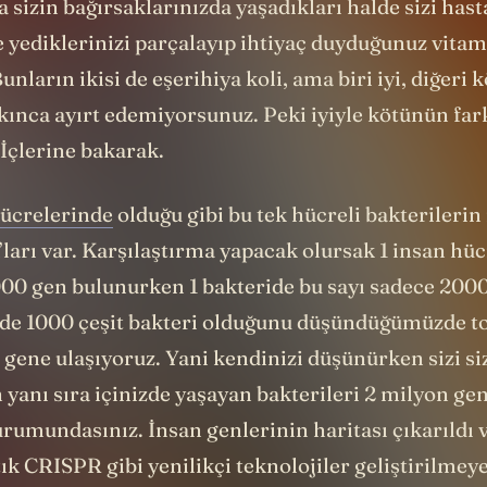
a sizin bağırsaklarınızda yaşadıkları halde sizi hast
 yediklerinizi parçalayıp ihtiyaç duyduğunuz vitam
unların ikisi de eşerihiya koli, ama biri iyi, diğeri k
ınca ayırt edemiyorsunuz. Peki iyiyle kötünün fark
 İçlerine bakarak.
ücrelerinde
olduğu gibi bu tek hücreli bakterilerin
’ları var. Karşılaştırma yapacak olursak 1 insan hü
000 gen bulunurken 1 bakteride bu sayı sadece 2000
de 1000 çeşit bakteri olduğunu düşündüğümüzde t
 gene ulaşıyoruz. Yani kendinizi düşünürken sizi si
yanı sıra içinizde yaşayan bakterileri 2 milyon gen
umundasınız. İnsan genlerinin haritası çıkarıldı v
ık CRISPR gibi yenilikçi teknolojiler geliştirilmeye