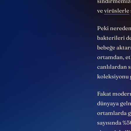
sindirmemize
ve
virüslerle
Peki nereden
bakterileri d
bebeğe
aktar
ortamdan, et
canlılardan s
koleksiyonu 
Fakat modern
dünyaya gelm
ortamlarda g
sayısında %50