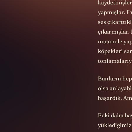
kaydetmişler.
yapmışlar. Fa
ses çıkarttık
çıkarmışlar. 
muamele yapt
köpekleri sar
tonlamalarıyl
Bunların heps
olsa anlayabi
başardık. Am
Peki daha baş
yüklediğimiz