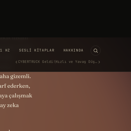
 alıyor. Bu
 hızlı
n alıyor.
akat insanı
cerisi. Ve bu
 için
eter.
daha gizemli.
arf ederken,
maya çalışmak
pay zeka