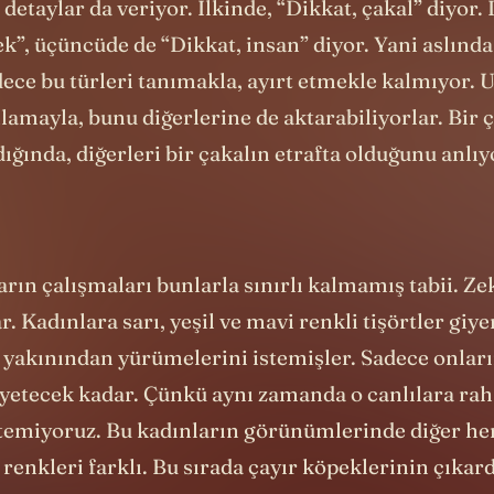
 detaylar da veriyor. İlkinde, “Dikkat, çakal” diyor. 
k”, üçüncüde de “Dikkat, insan” diyor. Yani aslında
ece bu türleri tanımakla, ayırt etmekle kalmıyor. U
nlamayla, bunu diğerlerine de aktarabiliyorlar. Bir 
dığında, diğerleri bir çakalın etrafta olduğunu anlıy
rın çalışmaları bunlarla sınırlı kalmamış tabii. Zek
. Kadınlara sarı, yeşil ve mavi renkli tişörtler giye
 yakınından yürümelerini istemişler. Sadece onları
yetecek kadar. Çünkü aynı zamanda o canlılara raha
temiyoruz. Bu kadınların görünümlerinde diğer her
 renkleri farklı. Bu sırada çayır köpeklerinin çıkard