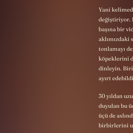
Yani kelimed
değiştiriyor.
başına bir v
aklımızdaki s
tonlamayı değ
köpeklerini 
dinleyin. Bir
ayırt edebild
30 yıldan uzu
duyulan bu üç
üçü de aslınd
birbirlerini 