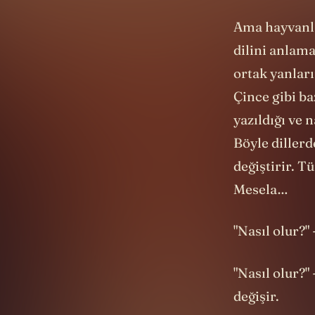
Ama hayvanlar
dilini anlama
ortak yanları
Çince gibi ba
yazıldığı ve 
Böyle diller
değiştirir. T
Mesela…
"Nasıl olur?"
"Nasıl olur?"
değişir.