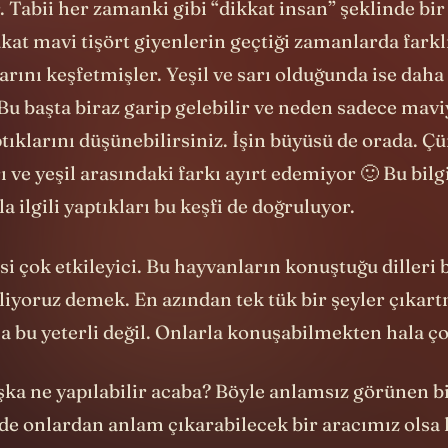
 Tabii her zamanki gibi “dikkat insan” şeklinde bir
kat mavi tişört giyenlerin geçtiği zamanlarda farkl
larını keşfetmişler. Yeşil ve sarı olduğunda ise daha 
Bu başta biraz garip gelebilir ve neden sadece mavi
ıklarını düşünebilirsiniz. İşin büyüsü de orada. Ç
ı ve yeşil arasındaki farkı ayırt edemiyor 🙂 Bu bilg
a ilgili yaptıkları bu keşfi de doğruluyor.
i çok etkileyici. Bu hayvanların konuştuğu dilleri 
liyoruz demek. En azından tek tük bir şeyler çıkar
a bu yeterli değil. Onlarla konuşabilmekten hala ço
ka ne yapılabilir acaba? Böyle anlamsız görünen bi
de onlardan anlam çıkarabilecek bir aracımız olsa 