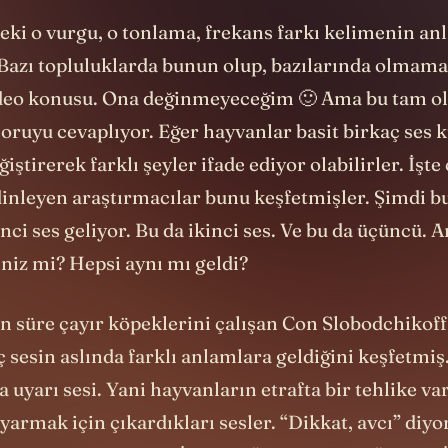
eki o vurgu, o tonlama, frekans farkı kelimenin an
 Bazı topluluklarda bunun olup, bazılarında olmamas
ideo konusu. Ona değinmeyeceğim 🙂 Ama bu tam o
oruyu cevaplıyor. Eğer hayvanlar basit birkaç ses k
iştirerek farklı şeyler ifade ediyor olabilirler. İşte
dinleyen araştırmacılar bunu keşfetmişler. Şimdi
bu
inci ses geliyor. Bu da ikinci ses. Ve bu da üçüncü. A
iniz mi? Hepsi aynı mı geldi?
n süre çayır köpeklerini çalışan Con Slobodchikoff,
 sesin aslında farklı anlamlara geldiğini keşfetmiş
a uyarı sesi. Yani hayvanların etrafta bir tehlike v
uyarmak için çıkardıkları sesler. “Dikkat, avcı” diyo