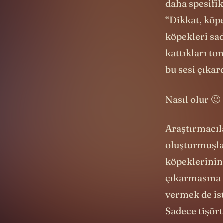
daha spesifik
“Dikkat, köpe
köpekleri sad
kattıkları to
bu sesi çıkar
Nasıl olur 🙂
Araştırmacıla
oluşturmuşlar
köpeklerinin
çıkarmasına 
vermek de is
Sadece tişört