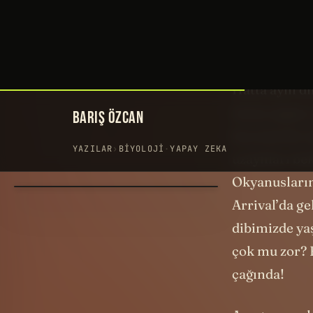
dilini deşifr
tabii ki öyle 
ilerlediğine 
Hatta aynı di
insan yapan,
beceriyi bir
uzaylıları b
Okyanusların 
Arrival’da ge
dibimizde ya
çok mu zor? 
çağında!