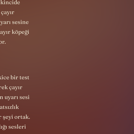
İkincide
 çayır
yarı sesine
çayır köpeği
or.
ice bir test
rek çayır
n uyarı sesi
tsızlık
 şeyi ortak.
ığı sesleri