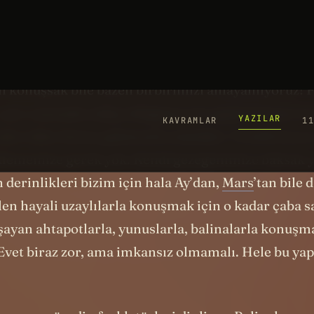
3
e edebilir miydik?
Arrival
filmi tam olarak bunu ele
pat diye olacak bir şey değil. Bakmayın filmde işlerin
🙂 Birbirimizin dilini öğrenmek bile epeyce bir zama
li konuşsak bile bazen birbirimizi anlayamıyoruz! F
 aynı zamanda sahip olduğumuz bu güçlü iletişim be
 adım daha ileriye götürmek mümkün. Üstelik bunun
eklememize gerek yok. Kendi gezegenimize baksak y
derinlikleri bizim için hala Ay’dan,
Mars
’tan bile 
len hayali uzaylılarla konuşmak için o kadar çaba s
şayan ahtapotlarla, yunuslarla, balinalarla konuş
Evet biraz zor, ama imkansız olmamalı. Hele bu ya