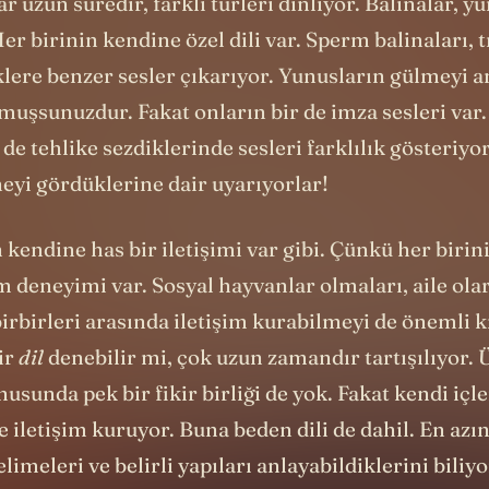
r uzun süredir, farklı türleri dinliyor. Balinalar, yu
r birinin kendine özel dili var. Sperm balinaları, 
klere benzer sesler çıkarıyor. Yunusların gülmeyi 
muşsunuzdur. Fakat onların bir de imza sesleri var
de tehlike sezdiklerinde sesleri farklılık gösteriyor
neyi gördüklerine dair uyarıyorlar!
 kendine has bir iletişimi var gibi. Çünkü her biri
m deneyimi var. Sosyal hayvanlar olmaları, aile olar
irbirleri arasında iletişim kurabilmeyi de önemli kı
ir
dil
denebilir mi, çok uzun zamandır tartışılıyor. 
usunda pek bir fikir birliği de yok. Fakat kendi içl
de iletişim kuruyor. Buna beden dili de dahil. En azı
elimeleri ve belirli yapıları anlayabildiklerini biliy