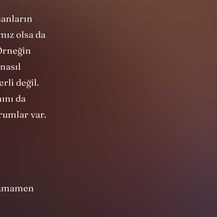
sanların
mız olsa da
 Örneğin
 nasıl
rli değil.
ını da
urumlar var.
 tamamen