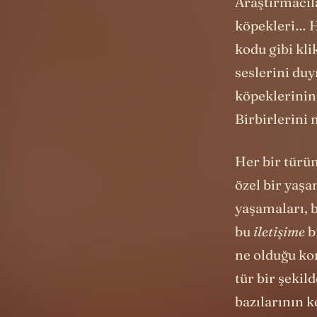
Araştırmacıla
köpekleri… He
kodu gibi kli
seslerini duy
köpeklerinin 
Birbirlerini 
Her bir türün
özel bir yaşa
yaşamaları, b
bu
iletişime
b
ne olduğu kon
tür bir şekil
bazılarının k