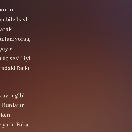
lamını
ı bile başlı
larak
ullanıyorsa,
 çayır
4
 üç sesi
iyi
radaki farkı
 aynı gibi
. Bunların
arken
r yani. Fakat