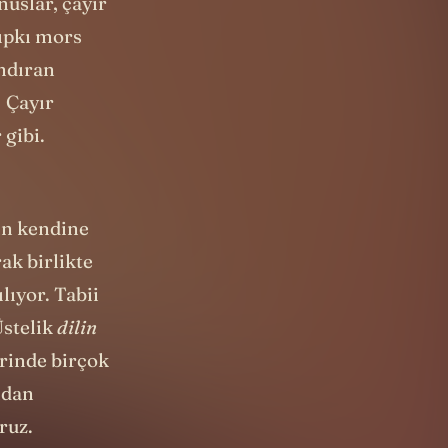
nuslar, çayır
tıpkı mors
andıran
. Çayır
 gibi.
nin kendine
ak birlikte
lıyor. Tabii
Üstelik
dilin
erinde birçok
ndan
oruz.