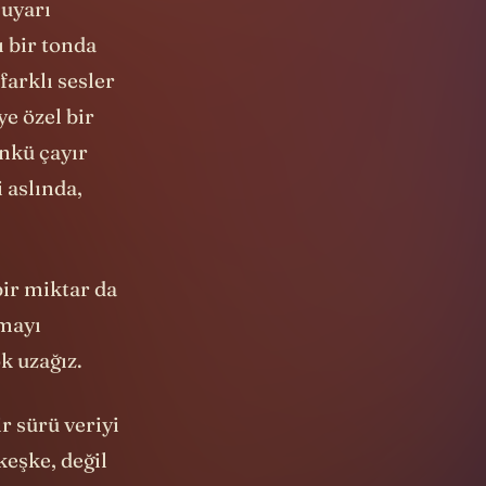
 uyarı
ı bir tonda
farklı sesler
ye özel bir
ünkü çayır
i aslında,
bir miktar da
tmayı
k uzağız.
r sürü veriyi
keşke, değil