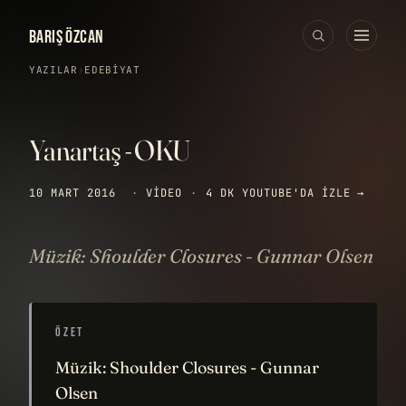
BARIŞ ÖZCAN
YAZILAR
›
EDEBIYAT
Yanartaş - OKU
10 MART 2016
·
VIDEO
·
4 DK
YOUTUBE'DA IZLE →
Müzik: Shoulder Closures - Gunnar Olsen
ÖZET
Müzik: Shoulder Closures - Gunnar
Olsen