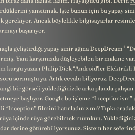
n biraz daha fazlası lazım. Hayalgücü gibi. Derin
r
düklerini yansıtmak. İşte bunun için bu yapay sini
k gerekiyor. Ancak böylelikle bilgisayarlar resiml
urmayı başarıyor.
1
açla geliştirdiği yapay sinir ağına DeepDream
“De
ermiş. Yani karşımızda düşleyebilen bir makine var
im kurgu yazarı Philip
Dick
“Android'ler Elektrikli
r soru sormuştu ya. Artık cevabı biliyoruz. DeepDr
angi bir görseli yüklediğinizde arka planda çalışan
 etmeye başlıyor. Google bu işleme “Inceptionism” 
li “
Inception
” filmini hatırladınız mı? Tıpkı oradak
 rüya içinde rüya görebilmek mümkün. Yüklediğiniz
adar derine götürebiliyorsunuz. Sistem her seferin