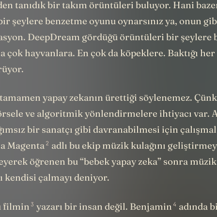
en tanıdık bir takım örüntüleri buluyor. Hani baze
bir şeylere benzetme oyunu oynarsınız ya, onun gibi
nasyon. DeepDream gördüğü örüntüleri bir şeylere
a çok hayvanlara. En çok da köpeklere. Baktığı her
rüyor.
 tamamen yapay zekanın ürettiği söylenemez. Çünk
örsele ve algoritmik yönlendirmelere ihtiyacı var.
msız bir sanatçı gibi davranabilmesi için çalışma
2
la Magenta
adlı bu ekip müzik kulağını geliştirmeye
leyerek öğrenen bu “bebek yapay zeka” sonra müzik
 kendisi çalmayı deniyor.
3
4
u filmin
yazarı bir insan değil. Benjamin
adında bi