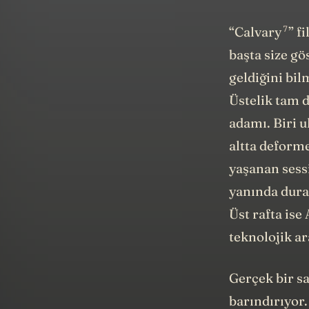
7
“Calvary
” f
başta size g
geldiğini bil
Üstelik tam d
adamı. Biri u
altta deforme
yaşanan sessi
yanında dura
Üst rafta ise
teknolojik ar
Gerçek bir s
barındırıyor