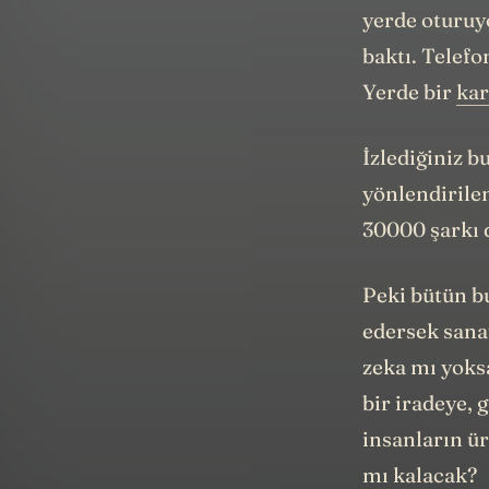
yerde oturuy
baktı. Telefo
Yerde bir
kar
İzlediğiniz b
yönlendirile
30000 şarkı d
Peki bütün b
edersek sana
zeka mı yoks
bir iradeye,
insanların ür
mı kalacak?