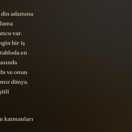
i din adamına
nlama
uncu var.
gin bir iş
 tabloda en
rasında
abı ve onun
ımız dünya.
itli
am katmanları