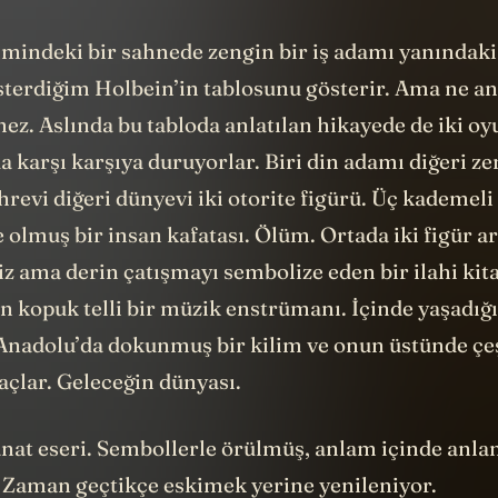
ilmindeki bir sahnede zengin bir iş adamı yanındak
österdiğim Holbein’in tablosunu gösterir. Ama ne a
mez. Aslında bu tabloda anlatılan hikayede de iki oy
a karşı karşıya duruyorlar. Biri din adamı diğeri zen
hrevi diğeri dünyevi iki otorite figürü. Üç kademeli
 olmuş bir insan kafatası. Ölüm. Ortada iki figür a
z ama derin çatışmayı sembolize eden bir ilahi kit
n kopuk telli bir müzik enstrümanı. İçinde yaşadığ
 Anadolu’da dokunmuş bir kilim ve onun üstünde çeş
açlar. Geleceğin dünyası.
anat eseri. Sembollerle örülmüş, anlam içinde anl
. Zaman geçtikçe eskimek yerine yenileniyor.