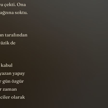
u çekti. Ona
 ağzına soktu.
nun tarafından
müzik de
 kabul
 yazan yapay
r gün özgür
er zaman
nciler olarak