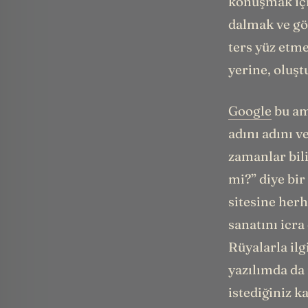
konuşmak içi
dalmak ve gör
ters yüz etme
yerine, oluşt
Google
bu am
adını adını v
zamanlar bil
mi?” diye bi
sitesine herh
sanatını icra
Rüyalarla ilgi
yazılımda da
istediğiniz k