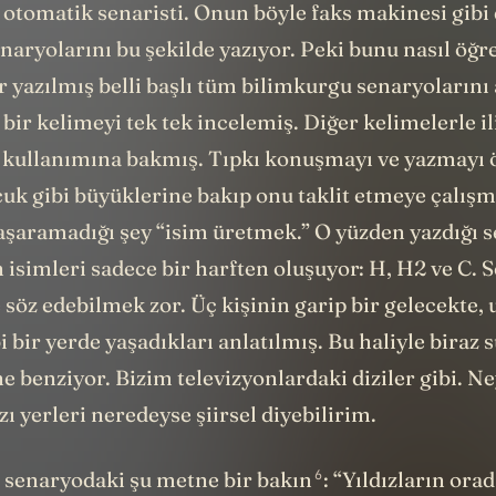
 otomatik senaristi. Onun böyle faks makinesi gib
naryolarını bu şekilde yazıyor. Peki bunu nasıl öğ
yazılmış belli başlı tüm bilimkurgu senaryolarını 
 bir kelimeyi tek tek incelemiş. Diğer kelimelerle il
 kullanımına bakmış. Tıpkı konuşmayı ve yazmayı
cuk gibi büyüklerine bakıp onu taklit etmeye çalış
aşaramadığı şey “isim üretmek.” O yüzden yazdığı 
 isimleri sadece bir harften oluşuyor: H, H2 ve C. 
söz edebilmek zor. Üç kişinin garip bir gelecekte, 
i bir yerde yaşadıkları anlatılmış. Bu haliyle biraz s
e benziyor. Bizim televizyonlardaki diziler gibi. Ne
zı yerleri neredeyse şiirsel diyebilirim.
6
 senaryodaki şu metne bir bakın
: “Yıldızların ora