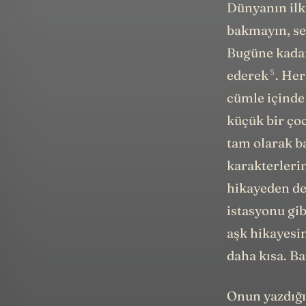
Dünyanın ilk
bakmayın, se
Bugüne kadar 
5
ederek
. Her
cümle içinde
küçük bir ço
tam olarak b
karakterlerin
hikayeden de 
istasyonu gib
aşk hikayesin
daha kısa. Ba
Onun yazdığı