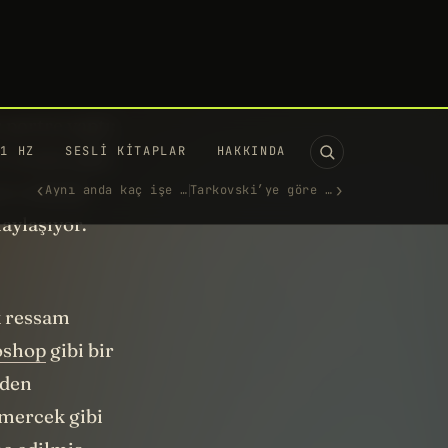
ti. Ama
mi?
 portre yaptı:
 içinde şekli
unu tahmin
laylaşıyor.
k ressam
oshop
gibi bir
iden
 mercek gibi