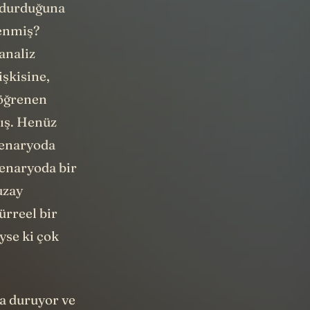
i durduğuna
renmiş?
analiz
işkisine,
 öğrenen
mış. Henüz
senaryoda
Senaryoda bir
uzay
ürreel bir
yse ki çok
da duruyor ve