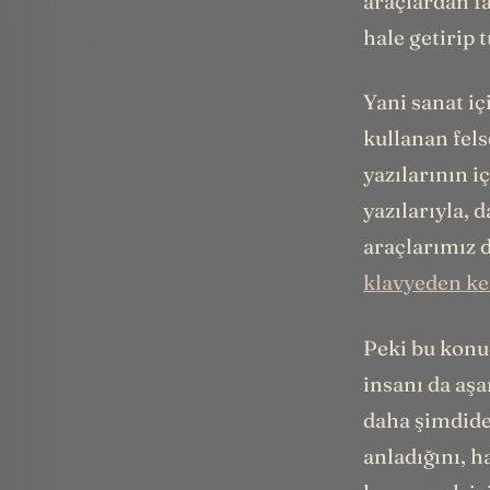
araçlardan f
hale getirip 
Yani sanat iç
kullanan fels
yazılarının i
yazılarıyla, 
araçlarımız 
klavyeden ke
Peki bu konud
insanı da aşa
daha şimdiden
anladığını, h