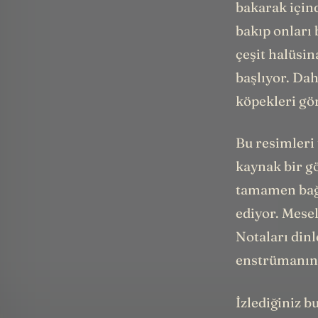
bakarak içind
bakıp onları 
çeşit halüsi
başlıyor. Dah
köpekleri gö
Bu resimleri
kaynak bir g
tamamen bağı
ediyor. Mese
Notaları din
enstrümanını
İzlediğiniz b