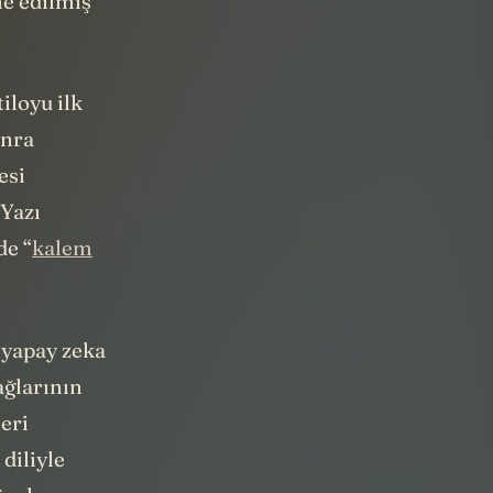
me edilmiş
iloyu ilk
onra
esi
“Yazı
de “
kalem
r yapay zeka
ağlarının
eri
 diliyle