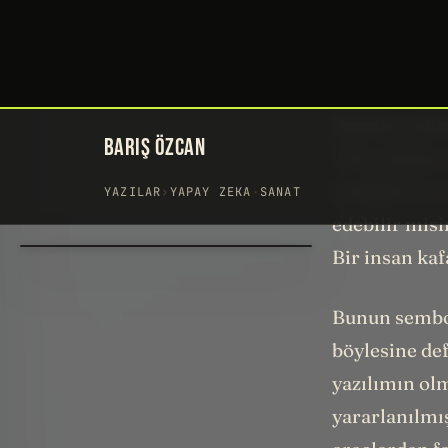
Ressam, müzi
insan değil.
Bundan yaklaş
“The Ambassad
özellikle bo
edebilir misi
Bir insan kaf
Bunun sembol
böylesine de
yazılımın ol
yararlanılmı