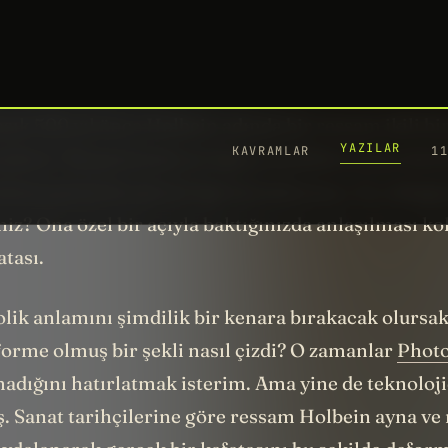
syen, gazeteci, şair ve son olarak film senaris
 Yapay bir zeka. Peki gerçek bir sanatçı olabilir 
ık 500 yıl önce Holbein adında bir ressam ikili bir
ors.” Bu portrenin en ilginç özelliklerinden birisi
zulmuş garip bir görsel öğe barındırması. Ne olduğ
niz? Ona özel bir açıyla baktığınızda anlaşılması ko
atası.
ik anlamını şimdilik bir kenara bırakacak olursa
forme olmuş bir şekli nasıl çizdi? O zamanlar
Phot
madığını hatırlatmak isterim. Ama yine de teknoloj
ş. Sanat tarihçilerine göre ressam Holbein ayna ve