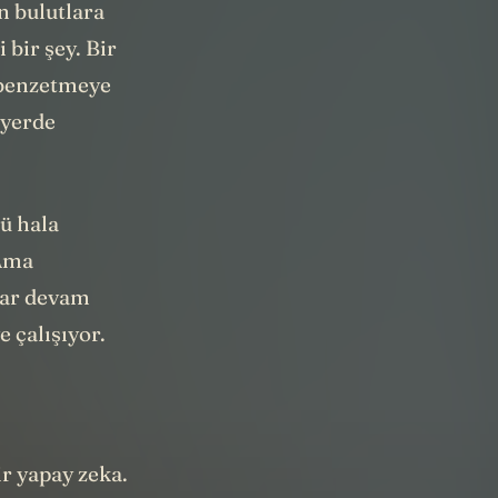
n bulutlara
 bir şey. Bir
 benzetmeye
 yerde
ü hala
 Ama
lar devam
 çalışıyor.
r yapay zeka.