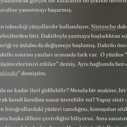
aydalanarak gerçek bir kafatasını bu şekilde defor
tuvaline yansıtmayı başarmış.
in teknoloji yüzyıllardır kullanılıyor.
Nietzsche
dakt
efecilerden biri. Daktiloyla yazmaya başladıktan s
çeriği ve üslubu da değişmeye başlamış. Daktilo önc
daktilo sonrası yazıları arasında fark var. O yüzden 
düşüncelerimizi etkiler” demiş. Aynı bağlamda ben 
skindir
” demiştim.
a ne kadar ileri gidilebilir? Mesela bir makine, bi
rak kendi kendine sanat üretebilir mi? Yapay sinir 
 fotoğraflardaki yüzleri tanıdığını, konuşulan sözl
atta başka dillere çevirdiğini biliyoruz. Ama sanatın