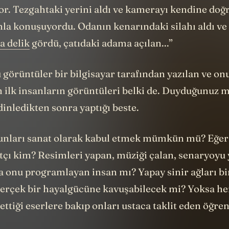
or. Tezgahtaki yerini aldı ve kamerayı kendine doğr
nla konuşuyordu. Odanın kenarındaki silahı aldı ve
a delik
gördü, çatıdaki adama açılan...”
u görüntüler bir bilgisayar tarafından yazılan ve o
n ilk insanların görüntüleri belki de. Duyduğunuz 
inledikten sonra yaptığı beste.
unları sanat olarak kabul etmek mümkün mü? Eğer
tçı kim? Resimleri yapan, müziği çalan, senaryoyu
a onu programlayan insan mı? Yapay sinir ağları bi
 gerçek bir hayalgücüne kavuşabilecek mi? Yoksa h
ettiği eserlere bakıp onları ustaca taklit eden öğre