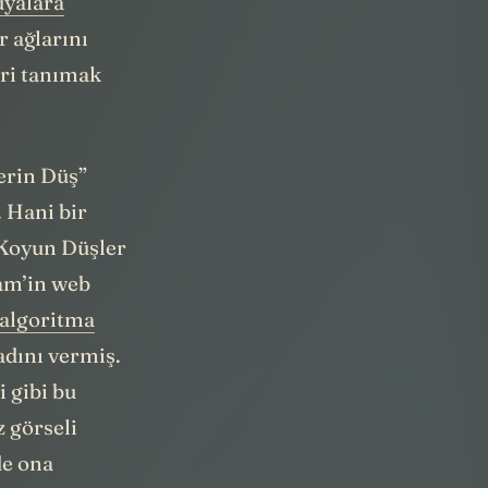
üyalara
r ağlarını
eri tanımak
rin Düş”
. Hani bir
 Koyun Düşler
eam’in web
algoritma
adını vermiş.
i gibi bu
 görseli
de ona