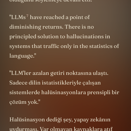
7
"
LLMs
have reached a point of
diminishing returns. There is no
principled solution to hallucinations in
systems that traffic only in the statistics of
language."
"LLM'ler azalan getiri noktasına ulaştı.
Sadece dilin istatistikleriyle çalışan
sistemlerde halüsinasyonlara prensipli bir
çözüm yok."
Halüsinasyon dediği şey, yapay zekânın
uydurması. Var olmayan kaynaklara atıf