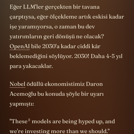
Eğer LLM'ler gerçekten bir tavana
çarptıysa, eğer ölçekleme artık eskisi kadar
işe yaramıyorsa, o zaman bu dev
yatırımların geri dönüşü ne olacak?
OpenAI
bile 2030'a kadar ciddi kâr
beklemediğini söylüyor. 2030! Daha 4-5 yıl
para yakacaklar.
Nobel
ödüllü ekonomistimiz Daron
Acemoğlu bu konuda şöyle bir uyarı
yapmıştı:
8
"
These
models are being hyped up, and
we're investing more than we should."