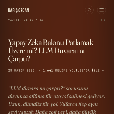
BARIŞ ÖZCAN
‹
›
YAZILAR
›
YAPAY ZEKA
Yapay Zeka Balonu Patlamak
Üzere mi? LLM Duvara mı
Çarptı?
28 KASIM 2025
·
1.641 KELIME
YOUTUBE'DA IZLE →
“LLM duvara mı çarptı?” sorusunu
duyunca aklıma bir otoyol sahnesi geliyor.
Uzun, dümdüz bir yol. Yıllarca hep aynı
şeyi yaptık: Daha çok veri, daha büyük