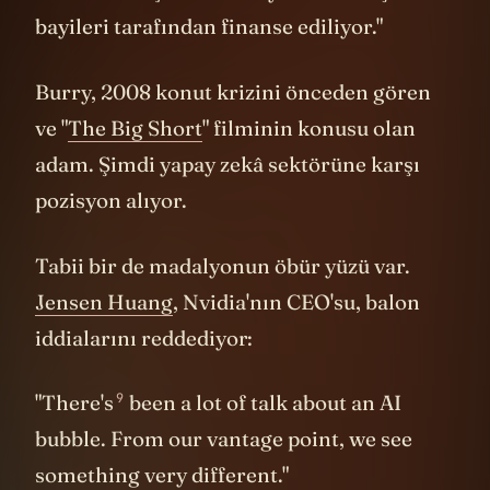
bayileri tarafından finanse ediliyor."
Burry, 2008 konut krizini önceden gören
ve "
The Big Short
" filminin konusu olan
adam. Şimdi yapay zekâ sektörüne karşı
pozisyon alıyor.
Tabii bir de madalyonun öbür yüzü var.
Jensen Huang
, Nvidia'nın CEO'su, balon
iddialarını reddediyor:
9
"
There's
been a lot of talk about an AI
bubble. From our vantage point, we see
something very different."