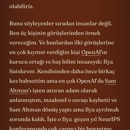
olabiliriz.
Bunu söyleyenler sıradan insanlar değil.
Ben üç kişinin görüşlerinden örnek
vereceğim. Ve bunlardan ilki görüşlerine
en çok kıymet verdiğim kişi
OpenAI
'ın
kurucu ortağı ve baş bilim insanıydı: Ilya
Sutskever. Kendisinden daha önce birkaç
kez bahsettim ama en çok OpenAI’da
Sam
Altman
’ı işten attıran adam olarak
anlatmıştım, maalesef o savaşı kaybetti ve
Sam Altman dönüş yaptı ama Ilya ayrılmak
zorunda kaldı. İşte o Ilya geçen yıl NeurIPS
konferansında çok çarpıcı bir benzetme