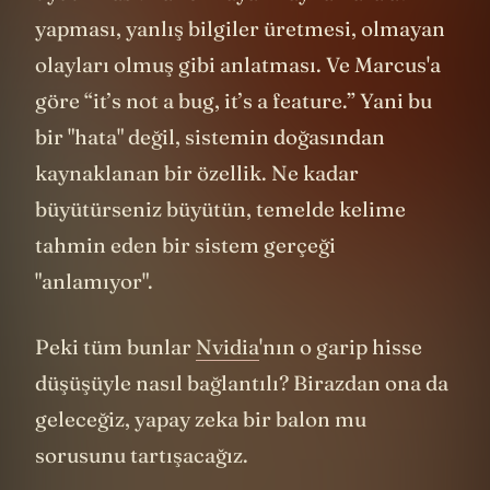
yapması, yanlış bilgiler üretmesi, olmayan
olayları olmuş gibi anlatması. Ve Marcus'a
göre “it’s not a bug, it’s a feature.” Yani bu
bir "hata" değil, sistemin doğasından
kaynaklanan bir özellik. Ne kadar
büyütürseniz büyütün, temelde kelime
tahmin eden bir sistem gerçeği
"anlamıyor".
Peki tüm bunlar
Nvidia
'nın o garip hisse
düşüşüyle nasıl bağlantılı? Birazdan ona da
geleceğiz, yapay zeka bir balon mu
sorusunu tartışacağız.