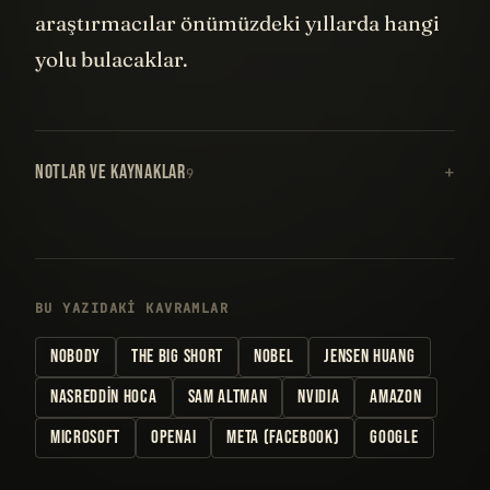
araştırmacılar önümüzdeki yıllarda hangi
yolu bulacaklar.
NOTLAR VE KAYNAKLAR
9
BU YAZIDAKI KAVRAMLAR
NOBODY
THE BIG SHORT
NOBEL
JENSEN HUANG
NASREDDIN HOCA
SAM ALTMAN
NVIDIA
AMAZON
MICROSOFT
OPENAI
META (FACEBOOK)
GOOGLE