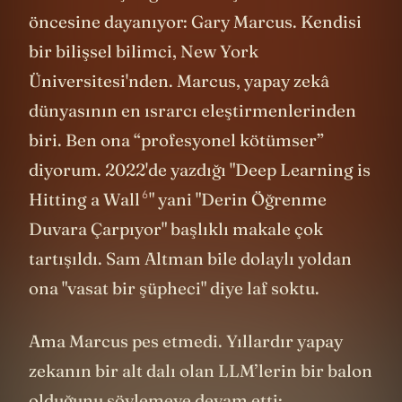
öncesine dayanıyor: Gary Marcus. Kendisi
bir bilişsel bilimci, New York
Üniversitesi'nden. Marcus, yapay zekâ
dünyasının en ısrarcı eleştirmenlerinden
biri. Ben ona “profesyonel kötümser”
diyorum. 2022'de yazdığı "
Deep Learning is
6
Hitting a Wall
" yani "Derin Öğrenme
Duvara Çarpıyor" başlıklı makale çok
tartışıldı. Sam Altman bile dolaylı yoldan
ona "vasat bir şüpheci" diye laf soktu.
Ama Marcus pes etmedi. Yıllardır yapay
zekanın bir alt dalı olan LLM’lerin bir balon
olduğunu söylemeye devam etti: