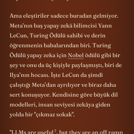
Ama eleştiriler sadece buradan gelmiyor.
Meta'nın baş yapay zekâ bilimcisi Yann
LeCun, Turing Ödülü sahibi ve derin
öğrenmenin babalarından biri. Turing
Ödülü yapay zeka için
Nobel
ödülü gibi bir
şey ve onu da üç kişiyle paylaşmıştı, biri de
Ilya’nın hocası. İşte LeCun da şimdi
çalıştığı Meta’dan ayrılıyor ve biraz daha
sert konuşuyor. Kendisine göre büyük dil
modelleri, insan seviyesi zekâya giden
yolda bir "çıkmaz sokak".
3
"
LLMs are useful
, but they are an off ramp