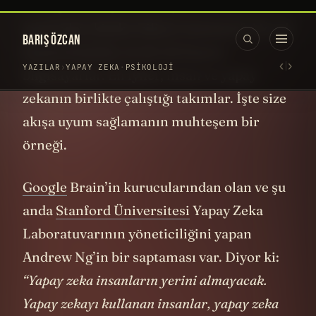
Ve bugün, dünyanın en iyi satranç
oyuncuları kimler biliyor musunuz?. Ne tek
başına insanlar, ne de tek başına
bilgisayarlar. En iyiler, insan ve yapay
zekanın birlikte çalıştığı takımlar. İşte size
akışa uyum sağlamanın muhteşem bir
örneği.
Google
Brain’in kurucularından olan ve şu
anda
Stanford Üniversitesi
Yapay Zeka
Laboratuvarının yöneticiliğini yapan
Andrew Ng’in bir saptaması var. Diyor ki:
“Yapay zeka insanların yerini almayacak.