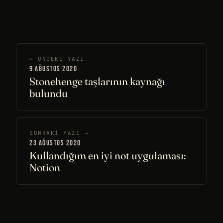
← ÖNCEKI YAZI
9 AĞUSTOS 2020
Stonehenge taşlarının kaynağı
bulundu
SONRAKI YAZI →
23 AĞUSTOS 2020
Kullandığım en iyi not uygulaması:
Notion
© 2026 Barış Özcan · Bu sitede
1.742
farklı sayfa
var, baştan sona bastırsan ~
6.790
sayfa eder.