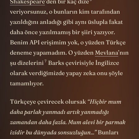
daha önce yazılmamış bir şiiri yazıyor.
Benim API erişimim yok, o yüzden Türkçe
deneme yapamadım. O yüzden
Mevlana
’nın
7
şu dizelerini
Barks çevirisiyle İngilizce
olarak verdiğimizde yapay zeka onu şöyle
tamamlıyor.
Türkçeye çevirecek olursak
“Hiçbir mum
daha parlak yanmadı artık yanmadığı
zamandan daha fazla. Mum alevi bir parmak
izidir bu dünyada sonsuzluğun...”
Bunları
yazan yapay zekanın ustası yüzlerce yıl
önce mum alevi derken aslında insanı kast