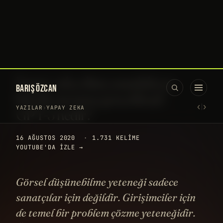
BARIŞ ÖZCAN
‹
›
YAZILAR
›
YAPAY ZEKA
Yapay zeka dünyasındaki en
büyük sıçrama gerçekleşti!
GPT-3 nedir?
16 AĞUSTOS 2020
·
1.731 KELIME
YOUTUBE'DA IZLE →
Görsel düşünebilme yeteneği sadece
sanatçılar için değildir. Girişimciler için
de temel bir problem çözme yeteneğidir.
Ünlü besteci ve piyanist Philip Glass,
çocukken babasıyla sözlü satranç…