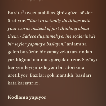
üretiyor.
“Start to actually do things with
your words instead of just thinking about
them. - Sadece düşünmek yerine sözlerinizle
bir şeyler yapmaya başlayın.”
anlamına
gelen bu sözün bir yapay zeka tarafından
yazıldığına inanmak gerçekten zor. Sayfayı
her yenileyişinizde yeni bir aforizma
üretiliyor. Bazıları çok mantıklı, bazıları
kafa karıştırıcı.
Kodlama yapıyor
Aforizma üretmek kolay. “Lafla peynir
gemisi yürümez!” Bak, ben de ürettim bir