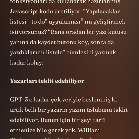
istiyorsunuz? “Bana oradan bir yazı kutusu
yanına da kaydet butonu koy, sonra da
yazdıklarımı listele” cümlesini yazmak
kadar kolay.
Yazarları teklit edebiliyor
GPT-3 o kadar çok veriyle beslenmiş ki
artık belli bir yazarın yazım üslubunu taklit
edebiliyor. Bunun için bir şeyi tarif
etmenize bile gerek yok. William
6
Shakespeare
’den
bir kaç dize
veriyorsunuz, o bunların kim tarafından
yazıldığını anladığı gibi aynı üslupla fakat