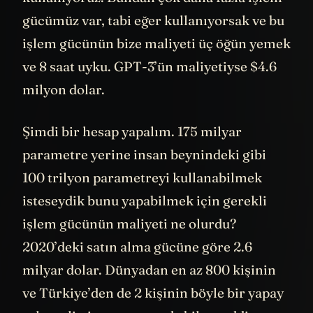
ve 8 saat uyku. GPT-3’ün maliyetiyse $4.6
milyon dolar.
Şimdi bir hesap yapalım. 175 milyar
parametre yerine insan beynindeki gibi
100 trilyon parametreyi kullanabilmek
isteseydik bunu yapabilmek için gerekli
işlem gücünün maliyeti ne olurdu?
2020’deki satın alma gücüne göre 2.6
milyar dolar. Dünyadan en az 800 kişinin
ve Türkiye’den de 2 kişinin böyle bir yapay
zeka geliştirmeye şu anda bile maddi
21
olarak
imkanı var
. Moore yasasına göre
her yıl teknolojinin daha ucuzladığını