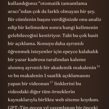
Bir cümlenin başını verdiğinizde onu analiz
edip bir kelimeden sonra hangi kelimenin
gelebileceğini kestiriyor. Tabi bu çok basit
bir açıklama. Konuyu daha ayrıntılı
öğrenmek isteyenler için epeyce kalabalık
bir yazar kadrosu tarafından kaleme
16
alınmış ayrıntılı bir
akademik makalenin
ve bu makalenin 1 saatlik açıklamasını
17
yapan
bir videonun
linklerini bu
videodaki diğer tüm örneklerin
kaynaklarıyla birlikte web siteme koydum.
GPT-3’ün geçen yıl yayımlanan bir önceki
sürümü GPT-2’den ya da bu konudaki diğer
önemli örneklerden ve tabiki ilk önemli