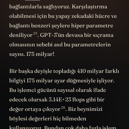
bağlantı benzeri şeylere hiper parametre
19
deniliyor
. GPT-3’ün devasa bir sıçrama
olmasının sebebi asıl bu parametrelerin
sayısı. 175 milyar!
Bir başka deyişle topladığı 410 milyar farklı
bilgiyi 175 milyar ayar düğmesiyle işliyor.
Bu işlemci gücünü sayısal olarak ifade
edecek olursak 3.14E+23 flops gibi bir
20
değer ortaya
çıkıyor
. Biz beynimizi
böylesi değerleri hiç bilmeden
kullanıyoruz. Bundan çok daha fazla işlem
gücümüz var, tabi eğer kullanıyorsak ve bu
işlem gücünün bize maliyeti üç öğün yemek