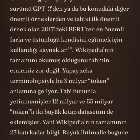
örnek olan 2017’deki BERT’ten en önemli
farkı ve üstünlüğü kendisini eğitmek için
18
kullandığı
kaynaklar
. Wikipedia’nın
tamamını okumuş olduğunu tahmin
etmemiz zor değil. Yapay zeka
terminolojisiyle bu 3 milyar “token”
anlamına geliyor. Tabi bununla
yetinmemişler 12 milyar ve 55 milyar
“token”lı iki büyük kitap datasetini de
eklemişler. Yani Wikipedia’nın tamamının
23 katı kadar bilgi. Büyük ihtimalle bugüne
kadar yazılmış ve dijitize edilmiş tüm
kitapları da okutmuşlar bu yapay zekaya.