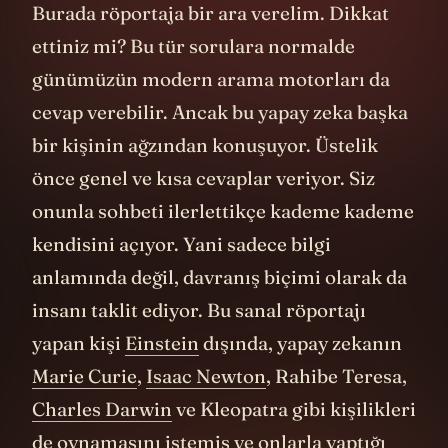
günümüzün modern arama motorları da
cevap verebilir. Ancak bu yapay zeka başka
bir kişinin ağzından konuşuyor. Üstelik
önce genel ve kısa cevaplar veriyor. Siz
onunla sohbeti ilerlettikçe kademe kademe
kendisini açıyor. Yani sadece bilgi
anlamında değil, davranış biçimi olarak da
insanı taklit ediyor. Bu sanal röportajı
yapan kişi
Einstein
dışında, yapay zekanın
Marie Curie
,
Isaac Newton
, Rahibe Teresa,
Charles Darwin
ve Kleopatra gibi kişilikleri
de oynamasını istemiş ve onlarla yaptığı
röportajlardan bir kitap hazırlamaya
9
başlamış
.