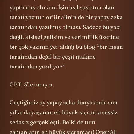
tarafından yazılmış olması. Sadece bu yazı
değil, kişisel gelişim ve verimlilik üzerine
1
bir çok yazının yer aldığı
bu blog
bir insan
tarafından değil bir çeşit makine
2
tarafından
yazılıyor
.
GPT-3’le tanışın.
Geçtiğimiz ay yapay zeka dünyasında son
yıllarda yaşanan en büyük sıçrama sessiz
sedasız gerçekleşti. Belki de tüm
zamanların en büyük sıçraması!
OpenAI
tarafından GPT-3 yayımlandı. Böyle
söyleyince bu nasıl sıçrama diye düşünüyor