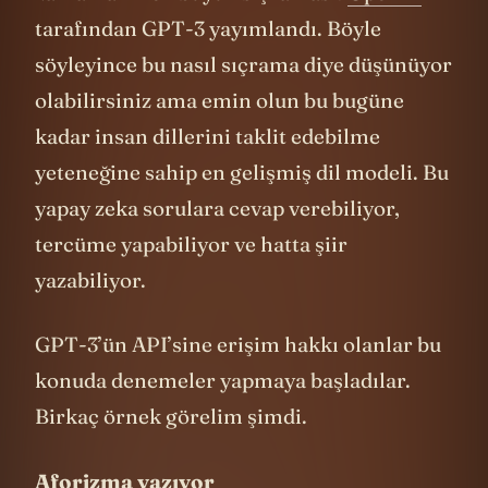
olabilirsiniz ama emin olun bu bugüne
kadar insan dillerini taklit edebilme
yeteneğine sahip en gelişmiş dil modeli. Bu
yapay zeka sorulara cevap verebiliyor,
tercüme yapabiliyor ve hatta şiir
yazabiliyor.
GPT-3’ün API’sine erişim hakkı olanlar bu
konuda denemeler yapmaya başladılar.
Birkaç örnek görelim şimdi.
Aforizma yazıyor
3
Bu site
tweet atabileceğiniz güzel sözler