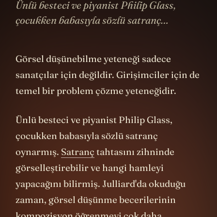
Görsel düşünebilme yeteneği sadece
sanatçılar için değildir. Girişimciler için de
temel bir problem çözme yeteneğidir.
Ünlü besteci ve piyanist Philip Glass,
çocukken babasıyla sözlü satranç
oynarmış.
Satranç
tahtasını zihninde
görselleştirebilir ve hangi hamleyi
yapacağını bilirmiş. Julliard'da okuduğu
zaman, görsel düşünme becerilerinin
kompozisyon öğrenmeyi çok daha
kolaylaştırdığını bulmuş. Kağıda yazmadan
önce zihninde notaları görebiliyormuş.