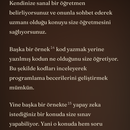
uzmanı olduğu konuyu size öğretmesini
sağlıyorsunuz.
14
Başka
bir örnek
kod yazmak yerine
yazılmış kodun ne olduğunu size öğretiyor.
Bu şekilde kodları inceleyerek
programlama becerilerini geliştirmek
mümkün.
15
Yine başka
bir örnekte
yapay zeka
istediğiniz bir konuda size sınav
yapabiliyor. Yani o konuda hem soru
üretiyor, hem de cevaplarını. Sınavı
yaptıktan sonra bu cevapları