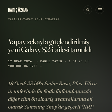
BARIŞ ÖZCAN
YAZILAR
›
YAPAY ZEKA
·
CIHAZLAR
Yapay zekayla güçlendirilmiş
yeni Galaxy S24 ailesi tanıtıldı
17 OCAK 2024
·
CANLI YAYIN
·
1 SA 23 DK
YOUTUBE'DA IZLE →
18 Ocak 23.59'a kadar Base, Plus, Ultra
ürünlerinde bu kodu kullandığınızda
diğer tüm ön sipariş avantajlarına ek
olarak Samsung Shop’da geçerli (RRP