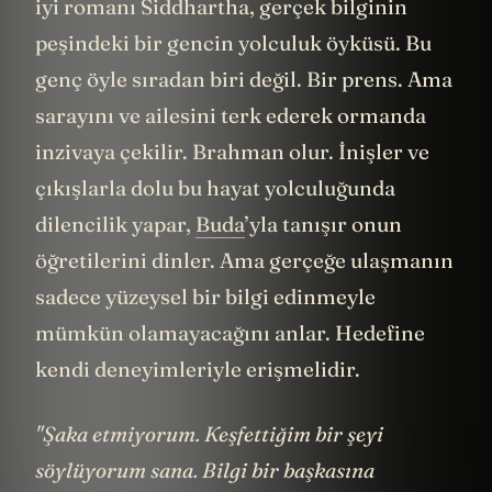
iyi romanı Siddhartha, gerçek bilginin
peşindeki bir gencin yolculuk öyküsü. Bu
genç öyle sıradan biri değil. Bir prens. Ama
sarayını ve ailesini terk ederek ormanda
inzivaya çekilir. Brahman olur. İnişler ve
çıkışlarla dolu bu hayat yolculuğunda
dilencilik yapar,
Buda
’yla tanışır onun
öğretilerini dinler. Ama gerçeğe ulaşmanın
sadece yüzeysel bir bilgi edinmeyle
mümkün olamayacağını anlar. Hedefine
kendi deneyimleriyle erişmelidir.
"Şaka etmiyorum. Keşfettiğim bir şeyi
söylüyorum sana. Bilgi bir başkasına