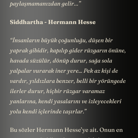
paylaşmamanızdan gelir…”
Siddhartha - Hermann Hesse
“İnsanların büyük çoğunluğu, düşen bir
yaprak gibidir, kapılıp gider rüzgarın önüne,
havada süzülür, dönüp durur, sağa sola
yalpalar vurarak iner yere... Pek az kişi de
vardır, yıldızlara benzer, belli bir yörüngede
ilerler durur, hiçbir rüzgar varamaz
yanlarına, kendi yasalarını ve izleyecekleri
yolu kendi içlerinde taşırlar.”
Bu sözler Hermann Hesse’ye ait. Onun en