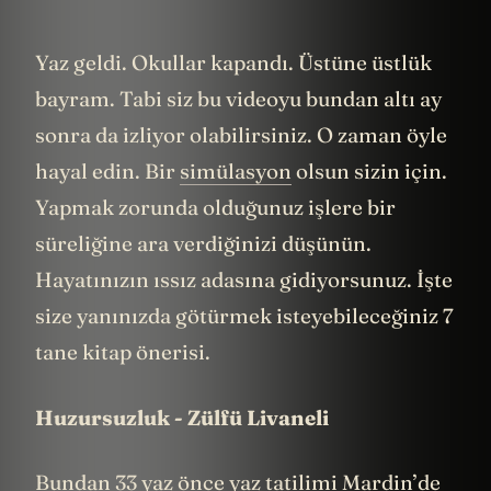
Yaz geldi. Okullar kapandı. Üstüne üstlük
bayram. Tabi siz bu videoyu bundan altı ay
sonra da izliyor olabilirsiniz. O zaman öyle
hayal edin. Bir
simülasyon
olsun sizin için.
Yapmak zorunda olduğunuz işlere bir
süreliğine ara verdiğinizi düşünün.
Hayatınızın ıssız adasına gidiyorsunuz. İşte
size yanınızda götürmek isteyebileceğiniz 7
tane kitap önerisi.
Huzursuzluk - Zülfü Livaneli
Bundan 33 yaz önce yaz tatilimi Mardin’de