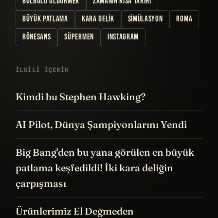
BÜLBÜLÜ ÖLDÜRMEK
ZAMANIN KISA TARIHI
BÜYÜK PATLAMA
KARA DELIK
SIMÜLASYON
ROMA
RÖNESANS
SÜPERMEN
INSTAGRAM
İLGILI IÇERIK
Kimdi bu Stephen Hawking?
AI Pilot, Dünya Şampiyonlarını Yendi
Big Bang'den bu yana görülen en büyük
patlama keşfedildi! İki kara deliğin
çarpışması
Ürünlerimiz El Değmeden