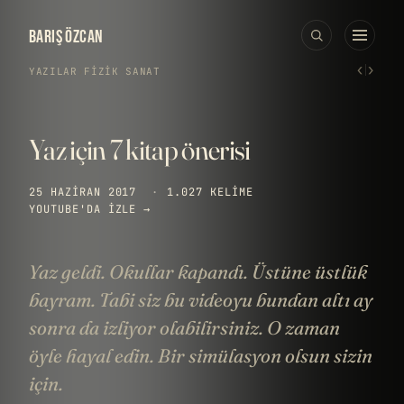
BARIŞ ÖZCAN
‹
›
YAZILAR
›
FIZIK
·
SANAT
Yaz için 7 kitap önerisi
25 HAZIRAN 2017
·
1.027 KELIME
YOUTUBE'DA IZLE →
Yaz geldi. Okullar kapandı. Üstüne üstlük
bayram. Tabi siz bu videoyu bundan altı ay
sonra da izliyor olabilirsiniz. O zaman
öyle hayal edin. Bir simülasyon olsun sizin
için.