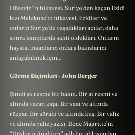
Hüseyin’in hikayesi. Suriye’den kaçan Ezidi
kızı Meleknaz’ın hikayesi. Ezidiler ve
onların Suriye’de yaşadıkları acılar, daha
sonra kamplarda şahit oldukları. Onların
hayata, insanların onlara bakışlarını
anlayabilmek için...
Görme Biçimleri - John Berger
Şimdi şu resme bir bakın. Bir at resmi ve
altında yazan kapı. Bir saat ve altında
rüzgar. Bir sürahi ve altında kuş. Bir valiz
ve altında valiz yazısı. Rene Magritte’in
“Düşlerin Anahtarı” adlı bu tablosundan