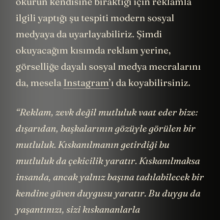
okurun kendisine bıraktığı için reklamla
ilgili yaptığı şu tespiti modern sosyal
medyaya da uyarlayabiliriz. Şimdi
okuyacağım kısımda reklam yerine,
görselliğe dayalı sosyal medya mecralarını
da, mesela
Instagram
’ı da koyabilirsiniz.
“Reklam, zevk değil mutluluk vaat eder bize:
dışarıdan, başkalarının gözüyle görülen bir
mutluluk. Kıskanılmanın getirdiği bu
mutluluk da çekicilik yaratır. Kıskanılmaksa
insanda, ancak yalnız başına tadılabilecek bir
kendine güven duygusu yaratır. Bu duygu da
yaşantınızı, sizi kıskananlarla