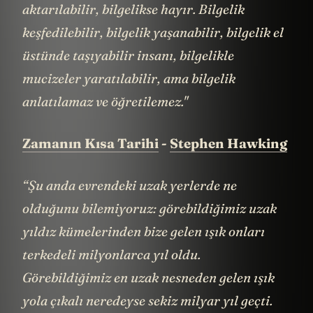
aktarılabilir, bilgelikse hayır. Bilgelik
keşfedilebilir, bilgelik yaşanabilir, bilgelik el
üstünde taşıyabilir insanı, bilgelikle
mucizeler yaratılabilir, ama bilgelik
anlatılamaz ve öğretilemez."
Zamanın Kısa Tarihi
-
Stephen Hawking
“Şu anda evrendeki uzak yerlerde ne
olduğunu bilemiyoruz: görebildiğimiz uzak
yıldız kümelerinden bize gelen ışık onları
terkedeli milyonlarca yıl oldu.
Görebildiğimiz en uzak nesneden gelen ışık
yola çıkalı neredeyse sekiz milyar yıl geçti.