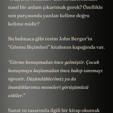
nasıl bir anlam çıkartmak gerek? Özellikle
son parçasında yazılan kelime doğru
kelime midir?
Bu bulmaca gibi resim John Berger’in
“Görme Biçimleri” kitabının kapağında var.
“Görme konuşmadan önce gelmiştir. Çocuk
konuşmaya başlamadan önce bakıp tanımayı
öğrenir. Düşündüklerimiz ya da
inandıklarımız nesneleri görüşümüzü
etkiler.”
Sanat ve tasarımla ilgili bir kitap okumak