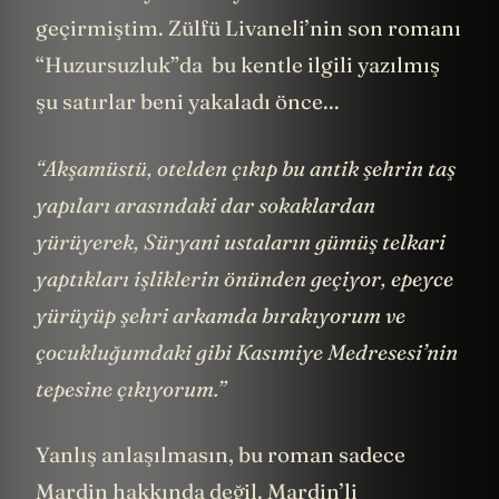
geçirmiştim. Zülfü Livaneli’nin son romanı
“Huzursuzluk”da bu kentle ilgili yazılmış
şu satırlar beni yakaladı önce...
“Akşamüstü, otelden çıkıp bu antik şehrin taş
yapıları arasındaki dar sokaklardan
yürüyerek, Süryani ustaların gümüş telkari
yaptıkları işliklerin önünden geçiyor, epeyce
yürüyüp şehri arkamda bırakıyorum ve
çocukluğumdaki gibi Kasımiye Medresesi’nin
tepesine çıkıyorum.”
Yanlış anlaşılmasın, bu roman sadece
Mardin hakkında değil. Mardin’li