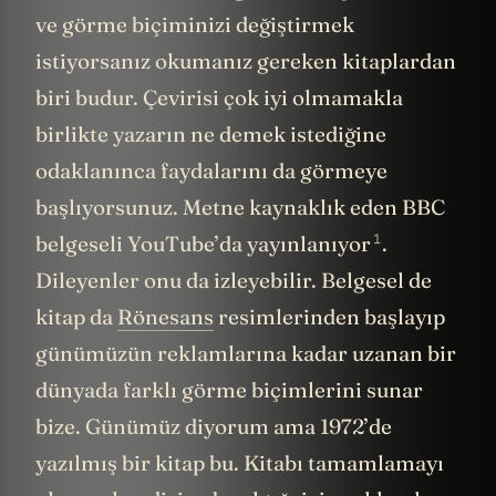
ve görme biçiminizi değiştirmek
istiyorsanız okumanız gereken kitaplardan
biri budur. Çevirisi çok iyi olmamakla
birlikte yazarın ne demek istediğine
odaklanınca faydalarını da görmeye
başlıyorsunuz. Metne kaynaklık eden BBC
1
belgeseli YouTube’da
yayınlanıyor
.
Dileyenler onu da izleyebilir. Belgesel de
kitap da
Rönesans
resimlerinden başlayıp
günümüzün reklamlarına kadar uzanan bir
dünyada farklı görme biçimlerini sunar
bize. Günümüz diyorum ama 1972’de
yazılmış bir kitap bu. Kitabı tamamlamayı