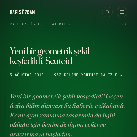
BARIŞ ÖZCAN
‹
›
YAZILAR
›
BIYOLOJI
·
MATEMATIK
Yeni bir geometrik şekil
keşfedildi! Scutoid
5 AĞUSTOS 2018
·
953 KELIME
YOUTUBE'DA IZLE →
Yeni bir geometrik şekil keşfedildi! Geçen
hafta bilim dünyası bu haberle çalkalandı.
Konu aynı zamanda tasarımla da ilgili
olduğu için benim de ilgimi çekti ve
araştırmaya başladım.