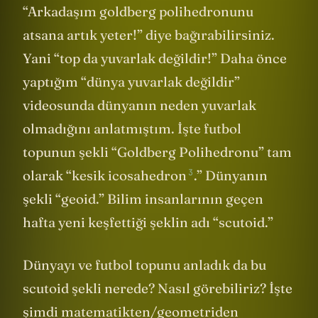
“Arkadaşım goldberg polihedronunu
atsana artık yeter!” diye bağırabilirsiniz.
Yani “top da yuvarlak değildir!” Daha önce
yaptığım “dünya yuvarlak değildir”
videosunda dünyanın neden yuvarlak
olmadığını anlatmıştım. İşte futbol
topunun şekli “Goldberg Polihedronu” tam
3
olarak “
kesik icosahedron
.” Dünyanın
şekli “geoid.” Bilim insanlarının geçen
hafta yeni keşfettiği şeklin adı “scutoid.”
Dünyayı ve futbol topunu anladık da bu
scutoid şekli nerede? Nasıl görebiliriz? İşte
şimdi matematikten/geometriden