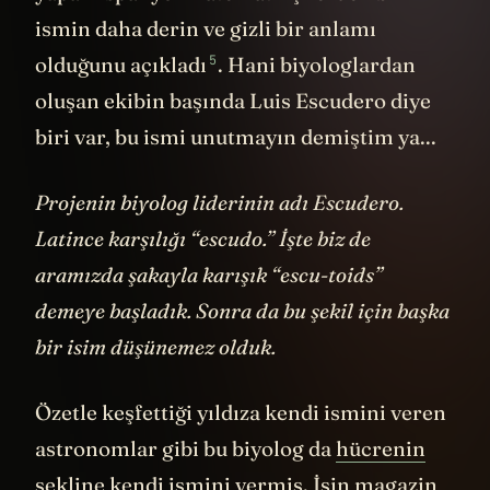
ismin daha derin ve gizli bir anlamı
5
olduğunu
açıkladı
. Hani biyologlardan
oluşan ekibin başında Luis Escudero diye
biri var, bu ismi unutmayın demiştim ya...
Projenin biyolog liderinin adı Escudero.
Latince karşılığı “escudo.” İşte biz de
aramızda şakayla karışık “escu-toids”
demeye başladık. Sonra da bu şekil için başka
bir isim düşünemez olduk.
Özetle keşfettiği yıldıza kendi ismini veren
astronomlar gibi bu biyolog da
hücrenin
şekline kendi ismini vermiş. İşin magazin