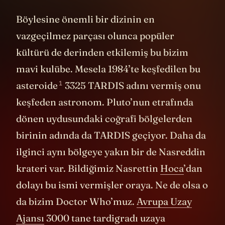
Böylesine önemli bir dizinin en
vazgeçilmez parçası olunca popüler
kültürü de derinden etkilemiş bu bizim
mavi kulübe. Mesela 1984’te keşfedilen
bu
1
asteroide
3325 TARDIS adını vermiş onu
keşfeden astronom. Pluto’nun etrafında
dönen uydusundaki coğrafi bölgelerden
birinin adında da TARDIS geçiyor. Daha da
ilginci aynı bölgeye yakın bir de Nasreddin
krateri var. Bildiğimiz Nasrettin
Hoca
’dan
dolayı bu ismi vermişler oraya. Ne de olsa o
da bizim Doctor Who’muz.
Avrupa Uzay
Ajansı
3000 tane tardigradı uzaya