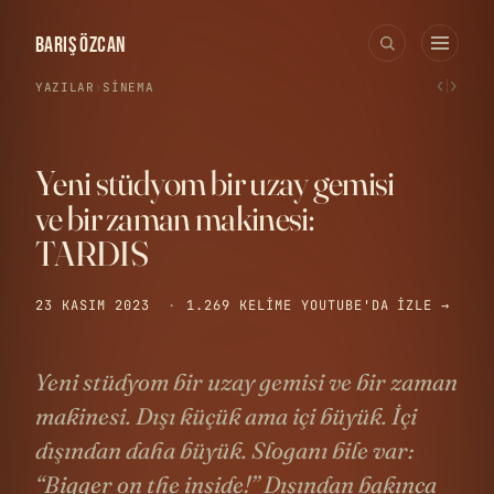
BARIŞ ÖZCAN
‹
›
YAZILAR
›
SINEMA
Yeni stüdyom bir uzay gemisi
ve bir zaman makinesi:
TARDIS
23 KASIM 2023
·
1.269 KELIME
YOUTUBE'DA IZLE →
Yeni stüdyom bir uzay gemisi ve bir zaman
makinesi. Dışı küçük ama içi büyük. İçi
dışından daha büyük. Sloganı bile var:
“Bigger on the inside!” Dışından bakınca