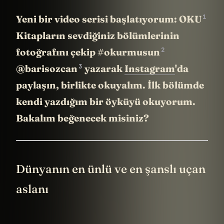
1
Yeni bir video serisi başlatıyorum: OKU
Kitapların sevdiğiniz bölümlerinin
2
fotoğrafını çekip
#okurmusun
3
@barisozcan
yazarak
Instagram
'da
paylaşın, birlikte okuyalım. İlk bölümde
kendi yazdığım bir öyküyü okuyorum.
Bakalım beğenecek misiniz?
Dünyanın en ünlü ve en şanslı uçan
aslanı