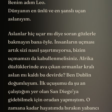
Benim adım Leo.
Dünyanın en ünlü ve en şanslı uçan
aslanıyım.
Aslanlar hiç uçar mı diye soran gözlerle
bakmayın bana öyle. İnsanların uçması
artık sizi nasıl şaşırtmıyorsa, bizim
uçmamızı da kabullenmelisiniz. Afrika
düzlüklerinde ava çıkan ormanlar kralı
aslan mı kaldı bu devirde? Ben Dublin
doğumluyum. İlk uçuşumu da şu an
çalıştığım yer olan San Diego’ya
gidebilmek için oradan yapmıştım. O
zamana kadar hayatımda bırakın yabancı