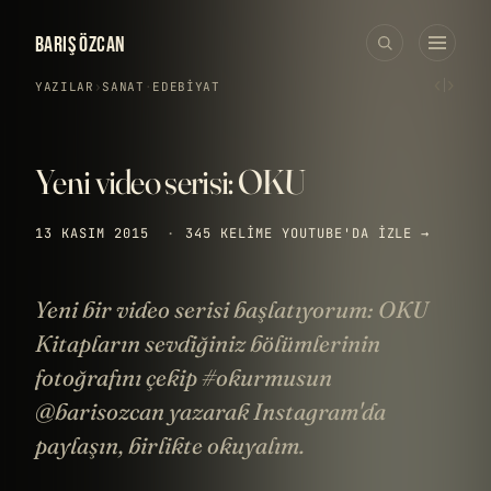
BARIŞ ÖZCAN
‹
›
YAZILAR
›
SANAT
·
EDEBIYAT
Yeni video serisi: OKU
13 KASIM 2015
·
345 KELIME
YOUTUBE'DA IZLE →
Yeni bir video serisi başlatıyorum: OKU
Kitapların sevdiğiniz bölümlerinin
fotoğrafını çekip #okurmusun
@barisozcan yazarak Instagram'da
paylaşın, birlikte okuyalım.