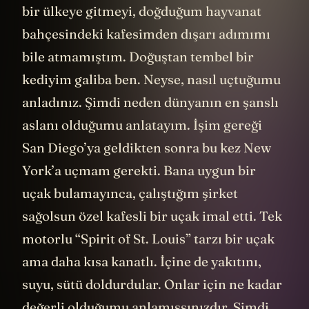
bir ülkeye gitmeyi, doğduğum hayvanat
bahçesindeki kafesimden dışarı adımımı
bile atmamıştım. Doğuştan tembel bir
kediyim galiba ben. Neyse, nasıl uçtuğumu
anladınız. Şimdi neden dünyanın en şanslı
aslanı olduğumu anlatayım. İşim gereği
San Diego’ya geldikten sonra bu kez New
York’a uçmam gerekti. Bana uygun bir
uçak bulamayınca, çalıştığım şirket
sağolsun özel kafesli bir uçak imal etti. Tek
motorlu “Spirit of St. Louis” tarzı bir uçak
ama daha kısa kanatlı. İçine de yakıtını,
suyu, sütü doldurdular. Onlar için ne kadar
değerli olduğumu anlamışsınızdır. Şimdi