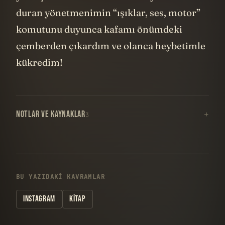
duran yönetmenimin “ışıklar, ses, motor”
komutunu duyunca kafamı önümdeki
çemberden çıkardım ve olanca heybetimle
kükredim!
NOTLAR VE KAYNAKLAR
3
BU YAZIDAKI KAVRAMLAR
INSTAGRAM
KITAP