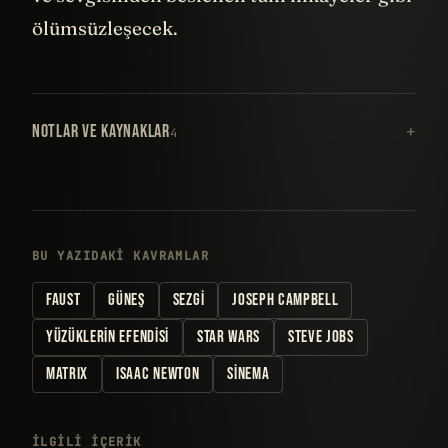
ölümsüzleşecek.
NOTLAR VE KAYNAKLAR
4
BU YAZIDAKI KAVRAMLAR
FAUST
GÜNEŞ
SEZGI
JOSEPH CAMPBELL
YÜZÜKLERIN EFENDISI
STAR WARS
STEVE JOBS
MATRIX
ISAAC NEWTON
SINEMA
İLGILI IÇERIK