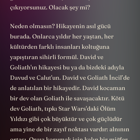
çıkıyorsunuz. Olacak şey mi?
Neden olmasın? Hikayenin asıl gücü
burada. Onlarca yıldır her yaştan, her
kültürden farklı insanları koltuğuna
yapıştıran sihirli formül. David ve
Goliath'ın hikayesi bu ya da bizdeki adıyla
Davud ve Calut'un. David ve Goliath İncil’de
de anlatılan bir hikayedir. David kocaman
bir dev olan Goliath ile savaşacaktır. Kötü
dev Goliath, tıpkı Star Wars'daki Ölüm
Yıldızı gibi çok büyüktür ve çok güçlüdür
ama yine de bir zayıf noktası vardır: alnının
ortası. Orayı korumak için kalın bir miğfer