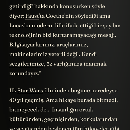
getirdiği" hakkında konuşurken şöyle
diyor:
Faust
'ta Goethe'nin söylediği ama
Lucas'ın modern dille ifade ettiği bir şey bu:
teknolojinin bizi kurtaramayacağı mesajı.
Bilgisayarlarımız, araçlarımız,
makinelerimiz yeterli değil. Kendi
sezgilerimize
, öz varlığımıza inanmak
zorundayız."
İlk
Star Wars
filminden bugüne neredeyse
40 yıl geçmiş. Ama hikaye burada bitmedi,
bitmeyecek de... İnsanlığın ortak
kültüründen, geçmişinden, korkularından
ve sevgisinden beslenen tüm hikayeler gibi