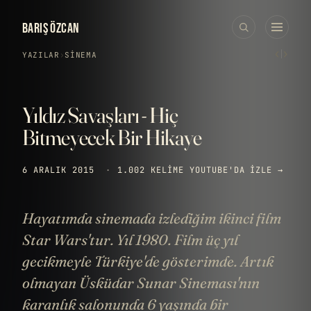
BARIŞ ÖZCAN
‹
›
YAZILAR
›
SINEMA
Yıldız Savaşları - Hiç
Bitmeyecek Bir Hikaye
6 ARALIK 2015
·
1.002 KELIME
YOUTUBE'DA IZLE →
Hayatımda sinemada izlediğim ikinci film
Star Wars'tur. Yıl 1980. Film üç yıl
gecikmeyle Türkiye'de gösterimde. Artık
olmayan Üsküdar Sunar Sineması'nın
karanlık salonunda 6 yaşında bir