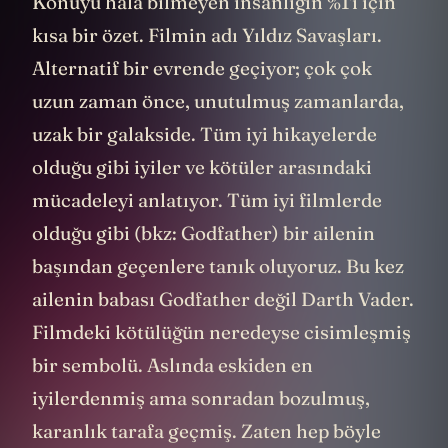
Konuyu hala bilmeyen insanlığın %1'i için
kısa bir özet. Filmin adı Yıldız Savaşları.
Alternatif bir evrende geçiyor; çok çok
uzun zaman önce, unutulmuş zamanlarda,
uzak bir galakside. Tüm iyi hikayelerde
olduğu gibi iyiler ve kötüler arasındaki
mücadeleyi anlatıyor. Tüm iyi filmlerde
olduğu gibi (bkz: Godfather) bir ailenin
başından geçenlere tanık oluyoruz. Bu kez
ailenin babası Godfather değil Darth Vader.
Filmdeki kötülüğün neredeyse cisimleşmiş
bir sembolü. Aslında eskiden en
iyilerdenmiş ama sonradan bozulmuş,
karanlık tarafa geçmiş. Zaten hep böyle