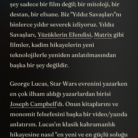
şey sadece bir film değil; bir mitoloji, bir
destan, bir efsane. Biz "Yıldız Savaşları"nı
binlerce yıldır severek izliyoruz. Yıldız
Savaşları,
Yüzüklerin Efendisi
,
Matrix
gibi
filmler, kadim hikayelerin yeni
teknolojilerle yeniden anlatılmasından
başka bir şey değildir.
George Lucas, Star Wars evrenini yazarken
en çok ilham aldığı yazarlardan birisi
Joseph Campbell
'dı. Onun kitaplarını ve
monomit felsefesini başka bir video/yazıda
anlatırım. Lucas'ın klasik kahramanlık
hikayesine nasıl "en yeni ve en güçlü soluğu