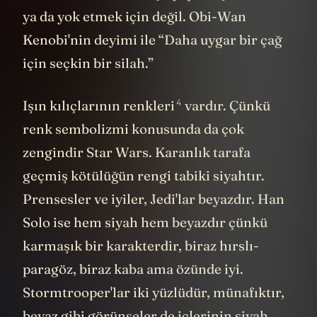
ya da yok etmek için değil. Obi-Wan
Kenobi'nin deyimi ile “Daha uygar bir çağ
için seçkin bir silah.”
4
Işın kılıçlarının renkleri
vardır. Çünkü
renk sembolizmi konusunda da çok
zengindir Star Wars. Karanlık tarafa
geçmiş kötülüğün rengi tabiki siyahtır.
Prensesler ve iyiler, Jedi'lar beyazdır. Han
Solo ise hem siyah hem beyazdır çünkü
karmaşık bir karakterdir, biraz hırslı-
paragöz, biraz kaba ama özünde iyi.
Stormtrooper'lar iki yüzlüdür, münafıktır,
beyaz gibi görünseler de içlerinin siyah