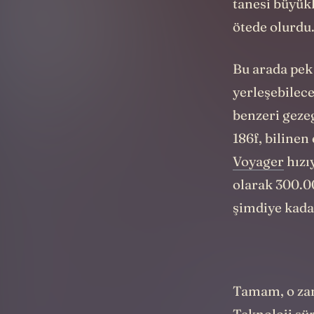
tanesi büyük
ötede olurdu
Bu arada pek 
yerleşebilece
benzeri geze
186f, bilinen
Voyager
hızıy
olarak 300.0
şimdiye kada
Tamam, o zam