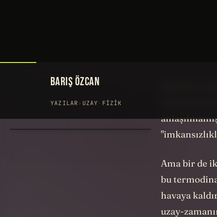
deriz biz de,
imkansızdı!"
Ama burada y
vardır ve bun
Birincisi, ha
hayal edeme
anlaşılmamışt
"imkansızlıkla
Ama bir de i
bu termodinam
havaya kaldır