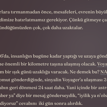
tor daha fazla kütle... ve döngü başa sarıyor.
lara tırmanmadan önce, mesafeleri, evrenin büyü
dimize hatırlatmamız gerekiyor. Çünkü gitmeye çal
üşündüğümüzden çok, çok daha uzaktalar.
6'da, insanlığın bugüne kadar yaptığı ve uzaya gönd
ne önemli bir kilometre taşına ulaşmış olacak.
Voy
m bir ışık günü uzaklığa varacak. Ne demek bu?
NA
komut gönderdiğinde, sinyalin Voyager'a ulaşması 2
bın geri dönmesi 24 saat daha. Yani içinde bir ast
aber ya" diye bir mesaj gönderseydik, “iyilik ya n’ol