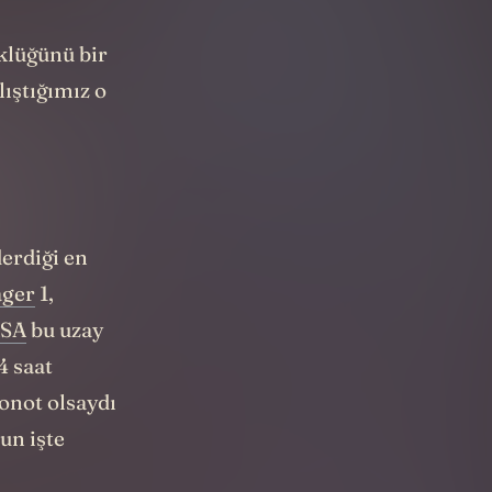
klüğünü bir
ıştığımız o
erdiği en
ager
1,
SA
bu uzay
4 saat
ronot olsaydı
sun işte