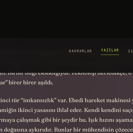
 içgüdüsel olarak gülümseriz. "Tabi tabi, bir zaman
apmamız gereken bir ayrım var. Çünkü iki farklı "
lar birbirine hiç benzemez.
yal gücü yetersizliğinden doğan imkansızlıktır. Lor
di çünkü onun zamanında henüz aerodinamik yete
ı. Bu bir bilgi eksikliğiydi. Teknoloji ilerledikçe, o
r" birer birer aşıldı.
kinci tür “imkansızlık” var. Ebedi hareket makinesi
iğin ikinci yasasını ihlal eder. Kendi kendini saç
maya çalışmak gibi bir şeydir bu. Işık hızını aşama