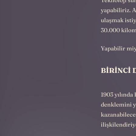
Teknoloji sür
yapabiliriz. 
ulaşmak isti
30.000 kilome
Yapabilir miy
BİRİNCİ 
1903 yılında 
denklemini y
kazanabileceğ
ilişkilendiri