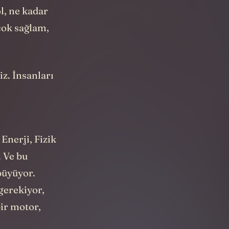
ği
l, ne kadar
 çok sağlam,
iz. İnsanları
Enerji, Fizik
. Ve bu
 büyüyor.
 gerekiyor,
bir motor,