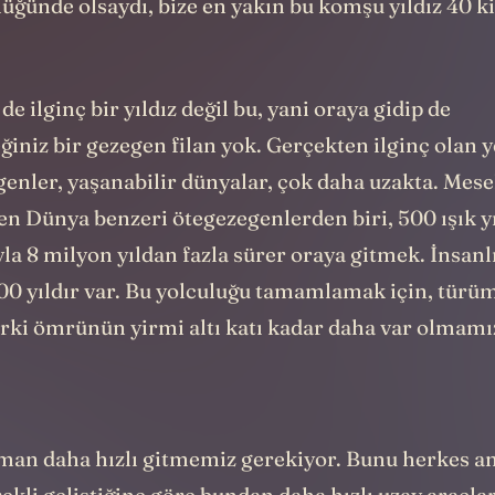
lüğünde olsaydı, bize en yakın bu komşu yıldız 40 k
.
de ilginç bir yıldız değil bu, yani oraya gidip de
ğiniz bir gezegen filan yok. Gerçekten ilginç olan 
genler, yaşanabilir dünyalar, çok daha uzakta. Mes
 en Dünya benzeri ötegezegenlerden biri, 500 ışık yı
la 8 milyon yıldan fazla sürer oraya gitmek. İnsanlı
00 yıldır var. Bu yolculuğu tamamlamak için, tür
rki ömrünün yirmi altı katı kadar daha var olmamız
an daha hızlı gitmemiz gerekiyor. Bunu herkes anl