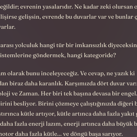
 doğasına aykırıdır. Bunlar bir mühendisin çözece
ğildir; evrenin yasalarıdır. Ne kadar zeki olursan o
lişirse gelişsin, evrende bu duvarlar var ve bunlar
arlar.
rarası yolculuk hangi tür bir imkansızlık diyeceksin
 sistemlerine göndermek, hangi kategoride?
m olarak bunu inceleyeceğiz. Ve cevap, ne yazık ki
 biraz daha karanlık. Karşımızda dört duvar var: 
oloji ve Zaman. Her biri tek başına devasa bir engel
irini besliyor. Birini çözmeye çalıştığınızda diğeri
ştırınca kütle artıyor, kütle artınca daha fazla yakıt
 daha fazla enerji lazım, enerji artınca daha büyük 