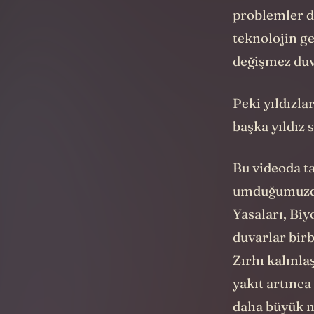
uzay-zamanın
problemler de
teknolojin ge
değişmez duv
Peki yıldızla
başka yıldız
Bu videoda ta
umduğumuzdan
Yasaları, Biy
duvarlar birb
Zırhı kalınla
yakıt artınca