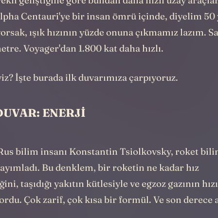
ekli geliştiğine göre bundan daha hızlı uzay araçlar
Alpha Centauri'ye bir insan ömrü içinde, diyelim 50 
yorsak, ışık hızının yüzde onuna çıkmamız lazım. S
tre. Voyager'dan 1.800 kat daha hızlı.
iz? İşte burada ilk duvarımıza çarpıyoruz.
DUVAR: ENERJİ
Rus bilim insanı Konstantin Tsiolkovsky, roket bil
ayımladı. Bu denklem, bir roketin ne kadar hız
ini, taşıdığı yakıtın kütlesiyle ve egzoz gazının hız
yordu. Çok zarif, çok kısa bir formül. Ve son derece 