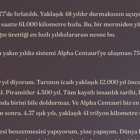
diyoruz” cevabını iki gün sonra alırdık.
77'de fırlatıldı. Yaklaşık 48 yıldır durmaksızın uçuy
 saatte 61.000 kilometre hızla. Bu, bir mermiden y
ğın ürettiği en hızlı yıldızlararası nesne bu.
n yakın yıldız sistemi Alpha Centauri'ye ulaşması 75
yıl diyorum. Tarımın icadı yaklaşık 12.000 yıl önce
ıl. Piramitler 4.500 yıl. Tüm kayıtlı insanlık tarihi,
da birini bile doldurmaz. Ve Alpha Centauri biz en 
en sonra. 4.37 ışık yılı, yaklaşık 41 trilyon kilometre
si benzetmesini yapıyorum, yine yapayım. Dünya 