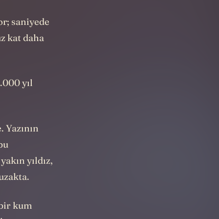
or; saniyede
üz kat daha
.000 yıl
. Yazının
 bu
yakın yıldız,
 uzakta.
bir kum