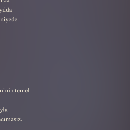
ı da
yılda
aniyede
iminin temel
ıyla
acımasız.