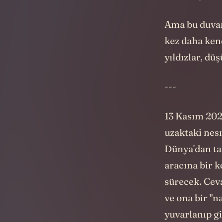
daha büyük mo
Ama bu duvar
kez daha ken
yıldızlar, d
---
13 Kasım 202
uzaktaki nes
Dünya'dan ta
aracına bir 
sürecek. Ceva
ve ona bir "n