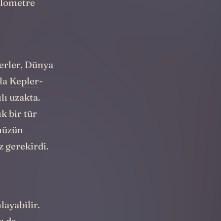
ilometre
yerler, Dünya
ela
Kepler
-
lı uzakta.
k bir tür
ümüzün
 gerekirdi.
ayabilir.