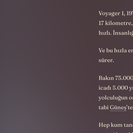
yuvarlanıp gi
Voyager 1, 19
17 kilometre,
hızlı. İnsanlı
Ve bu hızla e
sürer.
Bakın 75.000 
icadı 5.000 y
yolculuğun on
tabi
Güneş
’t
Hep kum tane