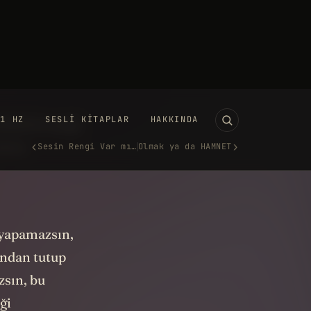
lar uçmak da
imkansız"
d Kelvin uçağı
rince
 yapamazsın,
ından tutup
zsın, bu