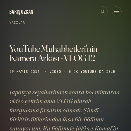
BARIŞ ÖZCAN
YAZILAR
YouTube Muhabbetleri'nin
Kamera Arkası - VLOG 12
29 MAYIS 2016
·
VIDEO
·
5 DK
YOUTUBE'DA IZLE →
Japonya seyahatinden sonra bol miktarda
video çektim ama VLOG olarak
kurgulama fırsatım olmadı. Şimdi
biriktirdiklerimden kısa bir bölümü
sunuyorum. Bu bölümde Jaki ve Kemal'in