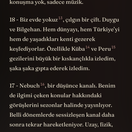
konuşma yok, sadece müzik.
13
18 -
Biz evde yokuz
, çılgın bir çift. Duygu
ve Bilgehan. Hem dünyayı, hem Türkiye’yi
hem de yaşadıkları kenti gezerek
14
15
keşfediyorlar. Özellikle
Küba
ve
Peru
gezilerini büyük bir kıskançlıkla izledim,
şaka şaka gıpta ederek izledim.
16
17 -
Nebuch
, bir düşünce kanalı. Benim
de ilgimi çeken konular hakkındaki
görüşlerini sezonlar halinde yayınlıyor.
Belli dönemlerde sessizleşen kanal daha
sonra tekrar hareketleniyor. Uzay, fizik,