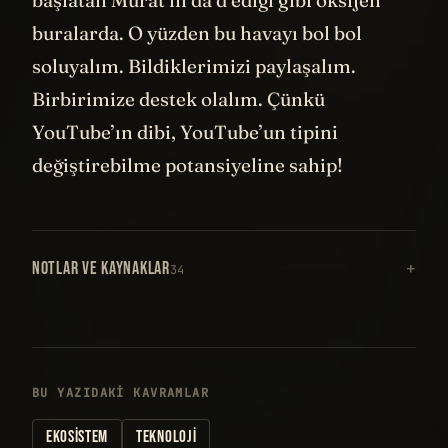
başlatan Murat’ın da d ediği gibi oksijen
buralarda. O yüzden bu havayı bol bol
soluyalım. Bildiklerimizi paylaşalım.
Birbirimize destek olalım. Çünkü
YouTube’ın dibi, YouTube’un tipini
değiştirebilme potansiyeline sahip!
NOTLAR VE KAYNAKLAR
34
BU YAZIDAKI KAVRAMLAR
EKOSISTEM
TEKNOLOJI