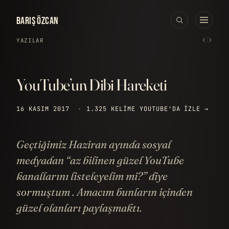
BARIŞ ÖZCAN
‹
›
YAZILAR
YouTube’un Dibi Hareketi
16 KASIM 2017
·
1.325 KELIME
YOUTUBE'DA IZLE →
Geçtiğimiz Haziran ayında sosyal
medyadan “az bilinen güzel YouTube
kanallarını listeleyelim mi?” diye
sormuştum . Amacım bunların içinden
güzel olanları paylaşmaktı.