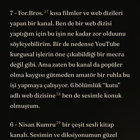
27
7 -
For.Bros.
kısa filmler ve web dizileri
yapan bir kanal. Ben de bir web dizisi
yaptığım için bu işin ne kadar zor olduunu
söyleyebilirim. Bir de nedense YouTube
kurgusal işlerin öne çıkabildiği bir mecra
değil gibi. Ama zaten bu kanal da popüler
olma kaygısı gütmeden amatör bir ruhla bu
işi yapmaya çalışıyor. 6 bölümlük
“kutu”
28
adlı web dizisine
ben de sesimle konuk
olmuştum.
29
6 -
Nisan Kumru
bir çeşit sesli kitap
kanalı. Sesimin ve diksiyonumun güzel