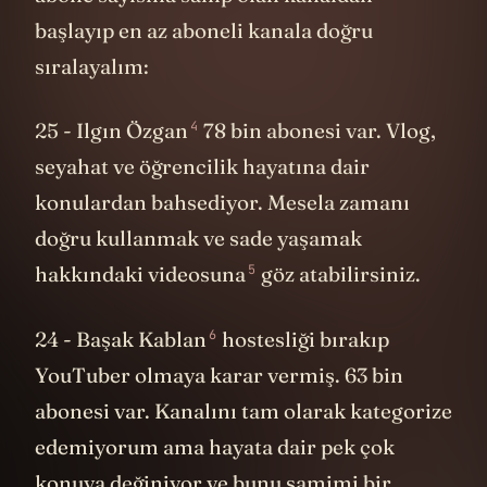
başlayıp en az aboneli kanala doğru
sıralayalım:
4
25 -
Ilgın Özgan
78 bin abonesi var. Vlog,
seyahat ve öğrencilik hayatına dair
konulardan bahsediyor. Mesela zamanı
doğru kullanmak ve sade yaşamak
5
hakkındaki
videosuna
göz atabilirsiniz.
6
24 -
Başak Kablan
hostesliği bırakıp
YouTuber olmaya karar vermiş. 63 bin
abonesi var. Kanalını tam olarak kategorize
edemiyorum ama hayata dair pek çok
konuya değiniyor ve bunu samimi bir