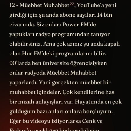
22
12 -
Müebbet Muhabbet
, YouTube’a yeni
girdiği için şu anda abone sayıları 14 bin
civarında. Siz onları Power FM’de
yaptıkları radyo programından tanıyor
olabilirsiniz. Ama çok azınız şu anda kapalı
olan Hür FM’deki programlarını bilir.
90’larda ben üniversite öğrencisiyken
onlar radyoda Müebbet Muhabbet
yaparlardı. Yani gerçekten müebbet bir
muhabbet içindeler. Çok kendilerine has
bir mizah anlayışları var. Hayatımda en çok
güldüğüm bazı anları onlara borçluyum.
Eğer bu videoyu izliyorlarsa Cenk ve
Erdem’e teşekkürü bir borç bilirim.