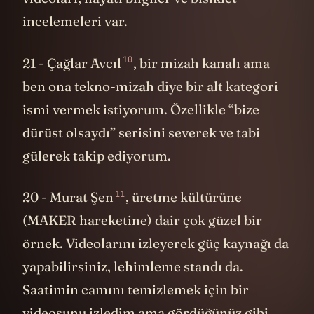
incelemeleri var.
10
21 -
Çağlar Avcıl
, bir mizah kanalı ama
ben ona tekno-mizah diye bir alt kategori
ismi vermek istiyorum. Özellikle “bize
dürüst olsaydı” serisini severek ve tabi
gülerek takip ediyorum.
11
20 -
Murat Şen
, üretme kültürüne
(MAKER hareketine) dair çok güzel bir
örnek. Videolarını izleyerek güç kaynağı da
yapabilirsiniz, lehimleme standı da.
Saatimin camını temizlemek için bir
videosunu izledim ama gördüğünüz gibi