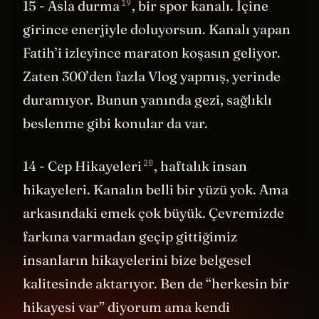
19
15 -
Asla durma
, bir spor kanalı. İçine
girince enerjiyle doluyorsun. Kanalı yapan
Fatih’i izleyince maraton koşasın geliyor.
Zaten 300’den fazla Vlog yapmış, yerinde
duramıyor. Bunun yanında gezi, sağlıklı
beslenme gibi konular da var.
20
14 -
Cep Hikayeleri
, haftalık insan
hikayeleri. Kanalın belli bir yüzü yok. Ama
arkasındaki emek çok büyük. Çevremizde
farkına varmadan geçip gittiğimiz
insanların hikayelerini bize belgesel
kalitesinde aktarıyor. Ben de “herkesin bir
hikayesi var” diyorum ama kendi