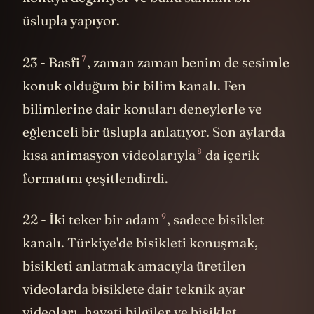
üslupla yapıyor.
7
23 -
Basfi
, zaman zaman benim de sesimle
konuk olduğum bir bilim kanalı. Fen
bilimlerine dair konuları deneylerle ve
eğlenceli bir üslupla anlatıyor. Son aylarda
8
kısa
animasyon videolarıyla
da içerik
formatını çeşitlendirdi.
9
22 -
İki teker bir adam
, sadece bisiklet
kanalı. Türkiye'de bisikleti konuşmak,
bisikleti anlatmak amacıyla üretilen
videolarda bisiklete dair teknik ayar
videoları, hayati bilgiler ve bisiklet