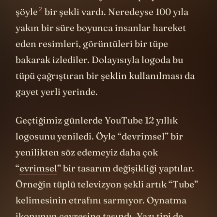
2
şöyle
bir şekli vardı. Neredeyse 100 yıla
yakın bir süre boyunca insanlar hareket
eden resimleri, görüntüleri bir tüpe
bakarak izlediler. Dolayısıyla logoda bu
tüpü çağrıştıran bir şeklin kullanılması da
gayet yerli yerinde.
Geçtiğimiz günlerde YouTube 12 yıllık
logosunu yeniledi. Öyle “devrimsel” bir
yenilikten söz edemeyiz daha çok
“
evrimsel
” bir tasarım değişikliği yaptılar.
Örneğin tüplü televizyon şekli artık “Tube”
kelimesinin etrafını sarmıyor. Oynatma
ikonunun çevresine taşındı. Yazı tipi de