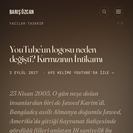
BARIŞ ÖZCAN
‹
›
YAZILAR
›
TASARIM
YouTube’un logosu neden
değişti? Kırmızının İntikamı
3 EYLÜL 2017
·
693 KELIME
YOUTUBE'DA IZLE →
23 Nisan 2005. O gün neşe dolan
insanlardan biri de Jawed Karim’di.
Bangladeş asıllı Almanya doğumlu Jawed,
Amerika’da gittiği hayvanat bahçesinde
gördüğü filleri anlatan 18 saniyelik bu