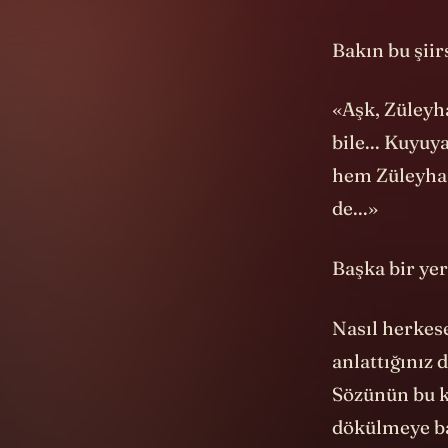
Bakın bu şiir
«Aşk, Züleyha
bile... Kuyuy
hem Züleyha,
de...»
Başka bir ye
Nasıl herkese
anlattığınız 
Sözünün bu k
dökülmeye baş