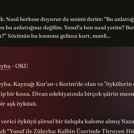
: Nasıl herkese duyurur da sesimi derim: “Bu anlattığ
en bu anlattığınız değilim. Yusuf'u ben nasıl yerim? Be
m?” Sözünün bu kısmına gelince kurt, nemli…
eyha
- OKU
eyha. Kaynağı Kur'an-ı Kerim'de olan ve "öykülerin 
p bir kıssa. Divan edebiyatında birçok şâirin mesn
ir aşk öyküsü.
 verici öyküyü şiirsel bir üslupla kaleme almış Naz
adı “Yusuf ile Züleyha: Kalbin Üzerinde Titreyen Hü