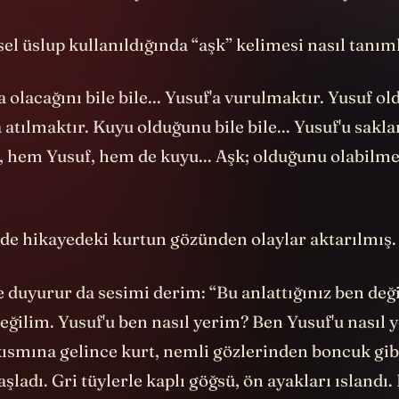
sel üslup kullanıldığında “aşk” kelimesi nasıl tanım
 olacağını bile bile... Yusuf'a vurulmaktır. Yusuf ol
a atılmaktır. Kuyu olduğunu bile bile... Yusuf'u sakl
 hem Yusuf, hem de kuyu... Aşk; olduğunu olabilme
rde hikayedeki kurtun gözünden olaylar aktarılmış.
 duyurur da sesimi derim: “Bu anlattığınız ben değ
değilim. Yusuf'u ben nasıl yerim? Ben Yusuf'u nasıl 
ısmına gelince kurt, nemli gözlerinden boncuk gib
ladı. Gri tüylerle kaplı göğsü, ön ayakları ıslandı. 