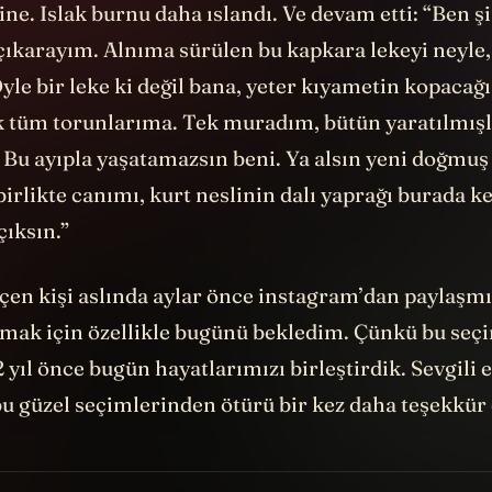
ne. Islak burnu daha ıslandı. Ve devam etti: “Ben 
çıkarayım. Alnıma sürülen bu kapkara lekeyi neyle,
le bir leke ki değil bana, yeter kıyametin kopacağ
k tüm torunlarıma. Tek muradım, bütün yaratılmışl
 Bu ayıpla yaşatamazsın beni. Ya alsın yeni doğmuş
birlikte canımı, kurt neslinin dalı yaprağı burada ke
çıksın.”
çen kişi aslında aylar önce instagram’dan paylaşmı
ak için özellikle bugünü bekledim. Çünkü bu seç
2 yıl önce bugün hayatlarımızı birleştirdik. Sevgili 
bu güzel seçimlerinden ötürü bir kez daha teşekkür