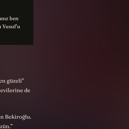
ınız ben
n Yusuf'u
en güzeli"
evilerine de
an Bekiroğlu.
zün.”