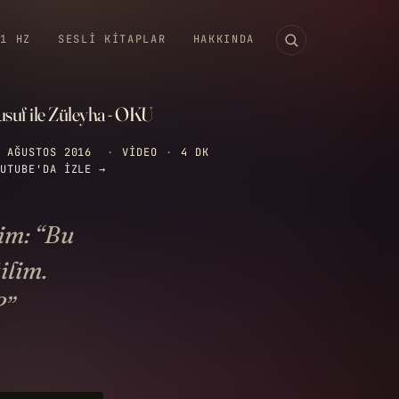
11 HZ
SESLI KITAPLAR
HAKKINDA
usuf ile Züleyha - OKU
 AĞUSTOS 2016
·
VIDEO
·
4 DK
UTUBE'DA IZLE →
im: “Bu
ilim.
?”