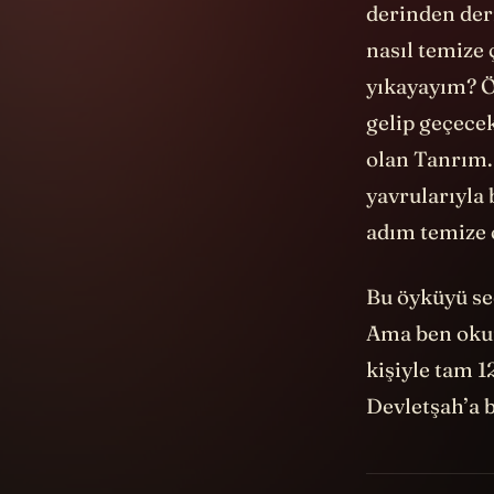
derinden deri
nasıl temize 
yıkayayım? Öy
gelip geçece
olan Tanrım.
yavrularıyla 
adım temize 
Bu öyküyü se
Ama ben okum
kişiyle tam 1
Devletşah’a 