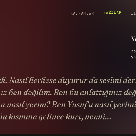
YAZILAR
KAVRAMLAR
1
Y
29
YO
k: Nasıl herkese duyurur da sesimi der
ız ben değilim. Ben bu anlattığınız değ
n nasıl yerim? Ben Yusuf'u nasıl yerim
u kısmına gelince kurt, nemli…