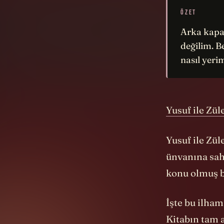
ÖZET
Arka kapak
değilim. B
nasıl yeri
Yusuf ile Zül
Yusuf ile Zül
ünvanına sahi
konu olmuş b
İşte bu ilham
Kitabın tam 