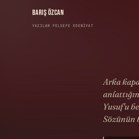
BARIŞ ÖZCAN
YAZILAR
›
FELSEFE
·
EDEBIYAT
Arka kapa
anlattığın
Yusuf'u be
Sözünün b