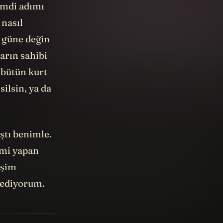
şimdi adımı
 nasıl
ı güne değin
arın sahibi
 bütün kurt
silsin, ya da
ştı benimle.
imi yapan
eşim
 ediyorum.