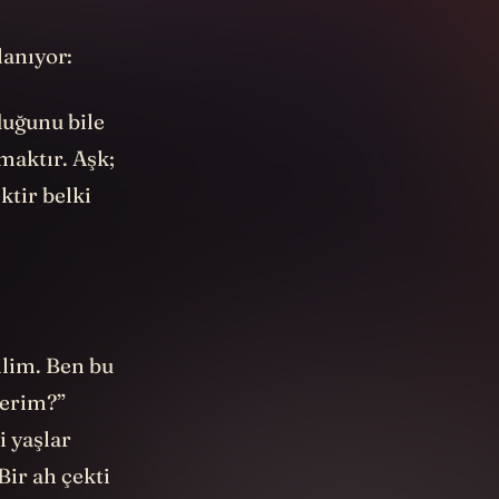
lanıyor:
duğunu bile
amaktır. Aşk;
ktir belki
ilim. Ben bu
yerim?”
i yaşlar
Bir ah çekti