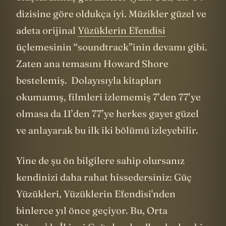
oluşturulmuş görüntüler (yani CGI) bir TV
dizisine göre oldukça iyi. Müzikler güzel ve
adeta orijinal
Yüzüklerin Efendisi
üçlemesinin “soundtrack”inin devamı gibi.
Zaten ana temasını Howard Shore
bestelemiş. Dolayısıyla kitapları
okumamış, filmleri izlememiş 7’den 77’ye
olmasa da 11’den 77’ye herkes gayet güzel
ve anlayarak bu ilk iki bölümü izleyebilir.
Yine de şu ön bilgilere sahip olursanız
kendinizi daha rahat hissedersiniz: Güç
Yüzükleri, Yüzüklerin Efendisi'nden