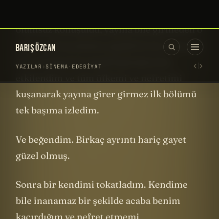
diyebilirim. Artık yeni “trailer”ları hiç
izlememeye başladım. Yine de o kadar çok
olumsuz konuşuldu, yayına bile girmeden o
kadar çok kıyaslama yapıldı ki ister istemez
ben de bütün bu negatif görüşlerden
etkilendim ve tüm öfkemi ve nefretimi
kuşanarak yayına girer girmez ilk bölümü
tek başıma izledim.
Ve beğendim. Birkaç ayrıntı hariç gayet
güzel olmuş.
Sonra bir kendimi tokatladım. Kendime
bile inanamaz bir şekilde acaba benim