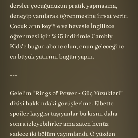
eğlenceli bir hale getirir. Bire bir interaktif
dersler çocuğunuzun pratik yapmasına,
deneyip yanılarak öğrenmesine fırsat verir.
Çocukların keyifle ve hevesle İngilizce
öğrenmesi için %45 indirimle Cambly
Kids’e bugün abone olun, onun geleceğine
en büyük yatırımı bugün yapın.
---
Gelelim “Rings of Power - Güç Yüzükleri”
dizisi hakkındaki görüşlerime. Elbette
spoiler kaygısı taşıyanlar bu kısmı daha
sonra izleyebilirler ama zaten henüz