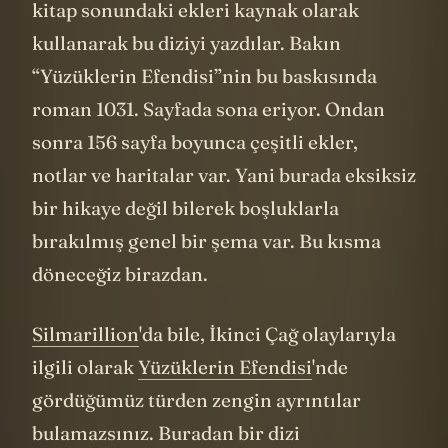
Onun yerine
Tolkien
’in yazdığı notları ve
kitap sonundaki ekleri kaynak olarak
kullanarak bu diziyi yazdılar. Bakın
“Yüzüklerin Efendisi”nin bu baskısında
roman 1031. Sayfada sona eriyor. Ondan
sonra 156 sayfa boyunca çeşitli ekler,
notlar ve haritalar var. Yani burada eksiksiz
bir hikaye değil bilerek boşluklarla
bırakılmış genel bir şema var. Bu kısma
döneceğiz birazdan.
Silmarillion
'da bile, İkinci Çağ olaylarıyla
ilgili olarak
Yüzüklerin Efendisi
'nde
gördüğümüz türden zengin ayrıntılar