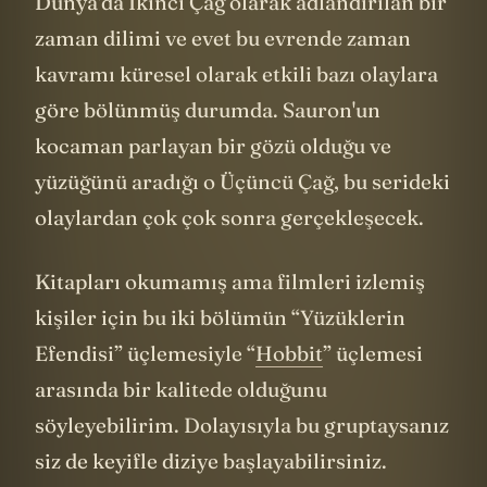
binlerce yıl önce geçiyor. Bu, Orta
Dünya'da İkinci Çağ olarak adlandırılan bir
zaman dilimi ve evet bu evrende zaman
kavramı küresel olarak etkili bazı olaylara
göre bölünmüş durumda. Sauron'un
kocaman parlayan bir gözü olduğu ve
yüzüğünü aradığı o Üçüncü Çağ, bu serideki
olaylardan çok çok sonra gerçekleşecek.
Kitapları okumamış ama filmleri izlemiş
kişiler için bu iki bölümün “Yüzüklerin
Efendisi” üçlemesiyle “
Hobbit
” üçlemesi
arasında bir kalitede olduğunu
söyleyebilirim. Dolayısıyla bu gruptaysanız