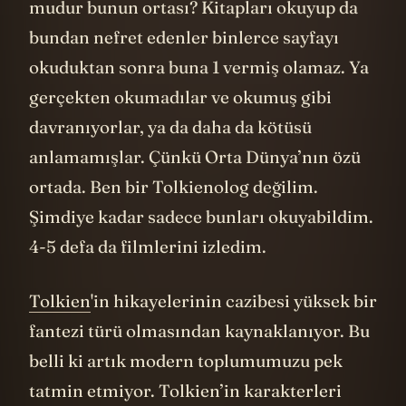
fark ettim. Ya 1 ya 5. Ya hep ya hiç. Yok
mudur bunun ortası? Kitapları okuyup da
bundan nefret edenler binlerce sayfayı
okuduktan sonra buna 1 vermiş olamaz. Ya
gerçekten okumadılar ve okumuş gibi
davranıyorlar, ya da daha da kötüsü
anlamamışlar. Çünkü Orta Dünya’nın özü
ortada. Ben bir Tolkienolog değilim.
Şimdiye kadar sadece bunları okuyabildim.
4-5 defa da filmlerini izledim.
Tolkien
'in hikayelerinin cazibesi yüksek bir
fantezi türü olmasından kaynaklanıyor. Bu
belli ki artık modern toplumumuzu pek